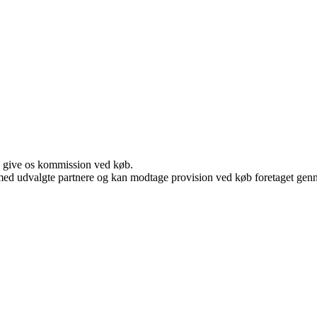
n give os kommission ved køb.
med udvalgte partnere og kan modtage provision ved køb foretaget gennem