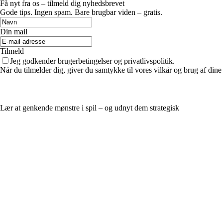
Få nyt fra os – tilmeld dig nyhedsbrevet
Gode tips. Ingen spam. Bare brugbar viden – gratis.
Din mail
Tilmeld
Jeg godkender brugerbetingelser og privatlivspolitik.
Når du tilmelder dig, giver du samtykke til vores vilkår og brug af din
Lær at genkende mønstre i spil – og udnyt dem strategisk