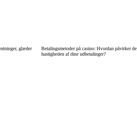
entninger, glæder
Betalingsmetoder på casino: Hvordan påvirker de
hastigheden af dine udbetalinger?