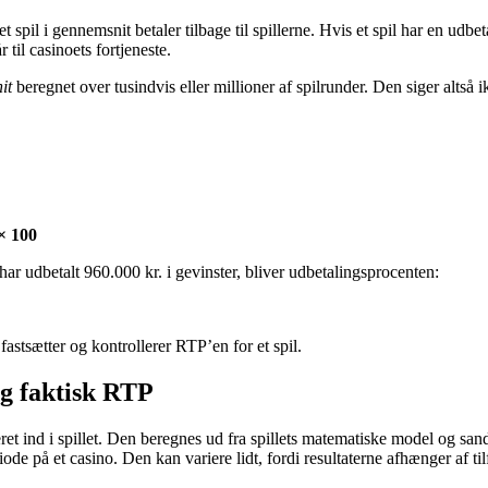
spil i gennemsnit betaler tilbage til spillerne. Hvis et spil har en udbet
til casinoets fortjeneste.
it
beregnet over tusindvis eller millioner af spilrunder. Den siger altså 
× 100
har udbetalt 960.000 kr. i gevinster, bliver udbetalingsprocenten:
fastsætter og kontrollerer RTP’en for et spil.
og faktisk RTP
t ind i spillet. Den beregnes ud fra spillets matematiske model og san
ode på et casino. Den kan variere lidt, fordi resultaterne afhænger af til