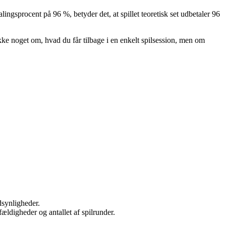
alingsprocent på 96 %, betyder det, at spillet teoretisk set udbetaler 96
ikke noget om, hvad du får tilbage i en enkelt spilsession, men om
dsynligheder.
fældigheder og antallet af spilrunder.