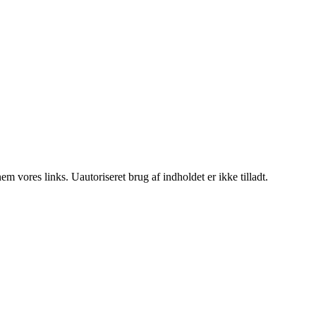
 vores links. Uautoriseret brug af indholdet er ikke tilladt.