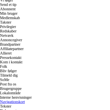
Vi søger
Send et tip
Abonnent
Min bruger
Medlemskab
Takster
Privilegier
Redskaber
Netværk
Annoncegiver
Brandpartner
Affiliatepartner
Allieret
Pressekontakt
Kom i kontakt
Folk
Bliv følger
Tilmeld dig
SoMe
Post fra os
Brugergruppe
Lokalområde
Interne henvisninger
Navigationskort
Tekster