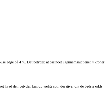
use edge på 4 %. Det betyder, at casinoet i gennemsnit tjener 4 kroner
og hvad den betyder, kan du vælge spil, der giver dig de bedste odds