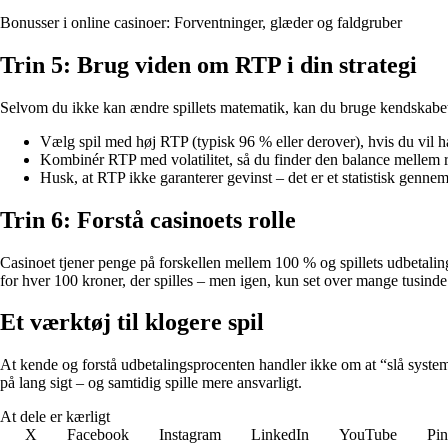
Bonusser i online casinoer: Forventninger, glæder og faldgruber
Trin 5: Brug viden om RTP i din strategi
Selvom du ikke kan ændre spillets matematik, kan du bruge kendskabet til 
Vælg spil med høj RTP (typisk 96 % eller derover), hvis du vil ha
Kombinér RTP med volatilitet, så du finder den balance mellem ri
Husk, at RTP ikke garanterer gevinst – det er et statistisk gennem
Trin 6: Forstå casinoets rolle
Casinoet tjener penge på forskellen mellem 100 % og spillets udbetali
for hver 100 kroner, der spilles – men igen, kun set over mange tusinde
Et værktøj til klogere spil
At kende og forstå udbetalingsprocenten handler ikke om at “slå syste
på lang sigt – og samtidig spille mere ansvarligt.
At dele er kærligt
X
Facebook
Instagram
LinkedIn
YouTube
Pin