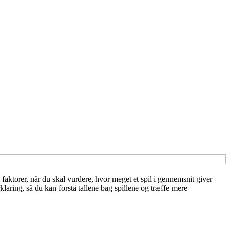
 faktorer, når du skal vurdere, hvor meget et spil i gennemsnit giver
klaring, så du kan forstå tallene bag spillene og træffe mere