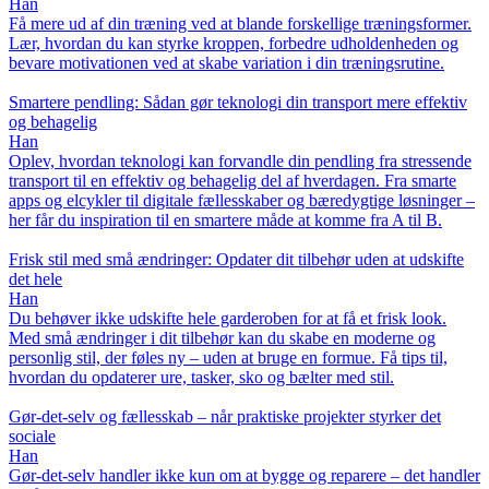
Han
Få mere ud af din træning ved at blande forskellige træningsformer.
Lær, hvordan du kan styrke kroppen, forbedre udholdenheden og
bevare motivationen ved at skabe variation i din træningsrutine.
Smartere pendling: Sådan gør teknologi din transport mere effektiv
og behagelig
Han
Oplev, hvordan teknologi kan forvandle din pendling fra stressende
transport til en effektiv og behagelig del af hverdagen. Fra smarte
apps og elcykler til digitale fællesskaber og bæredygtige løsninger –
her får du inspiration til en smartere måde at komme fra A til B.
Frisk stil med små ændringer: Opdater dit tilbehør uden at udskifte
det hele
Han
Du behøver ikke udskifte hele garderoben for at få et frisk look.
Med små ændringer i dit tilbehør kan du skabe en moderne og
personlig stil, der føles ny – uden at bruge en formue. Få tips til,
hvordan du opdaterer ure, tasker, sko og bælter med stil.
Gør-det-selv og fællesskab – når praktiske projekter styrker det
sociale
Han
Gør-det-selv handler ikke kun om at bygge og reparere – det handler