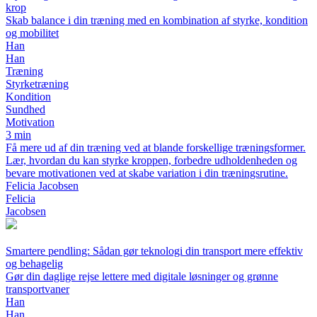
krop
Skab balance i din træning med en kombination af styrke, kondition
og mobilitet
Han
Han
Træning
Styrketræning
Kondition
Sundhed
Motivation
3 min
Få mere ud af din træning ved at blande forskellige træningsformer.
Lær, hvordan du kan styrke kroppen, forbedre udholdenheden og
bevare motivationen ved at skabe variation i din træningsrutine.
Felicia Jacobsen
Felicia
Jacobsen
Smartere pendling: Sådan gør teknologi din transport mere effektiv
og behagelig
Gør din daglige rejse lettere med digitale løsninger og grønne
transportvaner
Han
Han