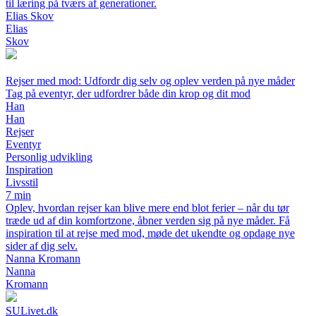
til læring på tværs af generationer.
Elias Skov
Elias
Skov
Rejser med mod: Udfordr dig selv og oplev verden på nye måder
Tag på eventyr, der udfordrer både din krop og dit mod
Han
Han
Rejser
Eventyr
Personlig udvikling
Inspiration
Livsstil
7 min
Oplev, hvordan rejser kan blive mere end blot ferier – når du tør
træde ud af din komfortzone, åbner verden sig på nye måder. Få
inspiration til at rejse med mod, møde det ukendte og opdage nye
sider af dig selv.
Nanna Kromann
Nanna
Kromann
SULivet.dk