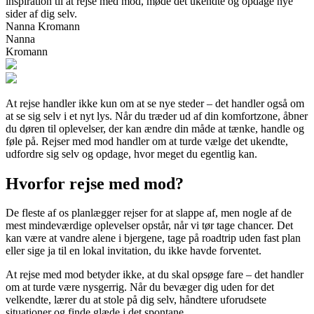
inspiration til at rejse med mod, møde det ukendte og opdage nye
sider af dig selv.
Nanna Kromann
Nanna
Kromann
At rejse handler ikke kun om at se nye steder – det handler også om
at se sig selv i et nyt lys. Når du træder ud af din komfortzone, åbner
du døren til oplevelser, der kan ændre din måde at tænke, handle og
føle på. Rejser med mod handler om at turde vælge det ukendte,
udfordre sig selv og opdage, hvor meget du egentlig kan.
Hvorfor rejse med mod?
De fleste af os planlægger rejser for at slappe af, men nogle af de
mest mindeværdige oplevelser opstår, når vi tør tage chancer. Det
kan være at vandre alene i bjergene, tage på roadtrip uden fast plan
eller sige ja til en lokal invitation, du ikke havde forventet.
At rejse med mod betyder ikke, at du skal opsøge fare – det handler
om at turde være nysgerrig. Når du bevæger dig uden for det
velkendte, lærer du at stole på dig selv, håndtere uforudsete
situationer og finde glæde i det spontane.