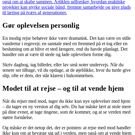
også om at skabe sammen. Artiklen udforsker, hvordan praktiske
projekter kan styrke sociale bånd, fremme samarbejde og give plads
til læring på tværs af generationer.
Gør oplevelsen personlig
En modig rejse behøver ikke være dramatisk. Det kan være en stille
vandretur i regnvejr, en samtale med en fremmed på et tog eller en
beslutning om at blive et sted længere, end du havde planlagt. Det
handler om at være til stede og lade oplevelsen forme dig.
Skriv dagbog, tag billeder, eller lav små noter undervejs. Når du
senere ser tilbage, vil du opdage, at de øjeblikke, hvor du turde give
slip, ofte er dem, der står klarest i hukommelsen.
Modet til at rejse – og til at vende hjem
Når du rejser med mod, tager du ikke kun nye oplevelser med hjem
– du tager en ny version af dig selv. Du har måske lært at stole mere
på dine evner, at tage tingene, som de kommer, og at se verden med
større forståelse.
Og måske er det netop det, der er pointen: at rejse med mod handler
ikke kun om at bevæge sig ud i verden, men også om at vende hjem