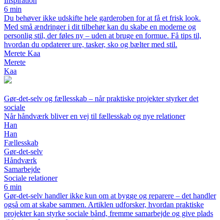
Inspiration
6 min
Du behøver ikke udskifte hele garderoben for at få et frisk look.
Med små ændringer i dit tilbehør kan du skabe en moderne og
personlig stil, der føles ny – uden at bruge en formue. Få tips til,
hvordan du opdaterer ure, tasker, sko og bælter med stil.
Merete Kaa
Merete
Kaa
Gør-det-selv og fællesskab – når praktiske projekter styrker det
sociale
Når håndværk bliver en vej til fællesskab og nye relationer
Han
Han
Fællesskab
Gør-det-selv
Håndværk
Samarbejde
Sociale relationer
6 min
Gør-det-selv handler ikke kun om at bygge og reparere – det handler
også om at skabe sammen. Artiklen udforsker, hvordan praktiske
projekter kan styrke sociale bånd, fremme samarbejde og give plads