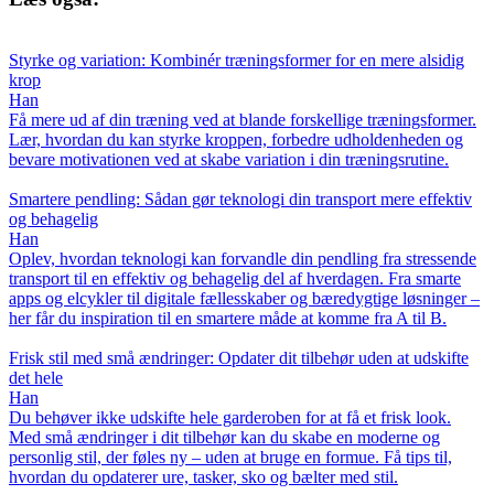
Styrke og variation: Kombinér træningsformer for en mere alsidig
krop
Han
Få mere ud af din træning ved at blande forskellige træningsformer.
Lær, hvordan du kan styrke kroppen, forbedre udholdenheden og
bevare motivationen ved at skabe variation i din træningsrutine.
Smartere pendling: Sådan gør teknologi din transport mere effektiv
og behagelig
Han
Oplev, hvordan teknologi kan forvandle din pendling fra stressende
transport til en effektiv og behagelig del af hverdagen. Fra smarte
apps og elcykler til digitale fællesskaber og bæredygtige løsninger –
her får du inspiration til en smartere måde at komme fra A til B.
Frisk stil med små ændringer: Opdater dit tilbehør uden at udskifte
det hele
Han
Du behøver ikke udskifte hele garderoben for at få et frisk look.
Med små ændringer i dit tilbehør kan du skabe en moderne og
personlig stil, der føles ny – uden at bruge en formue. Få tips til,
hvordan du opdaterer ure, tasker, sko og bælter med stil.