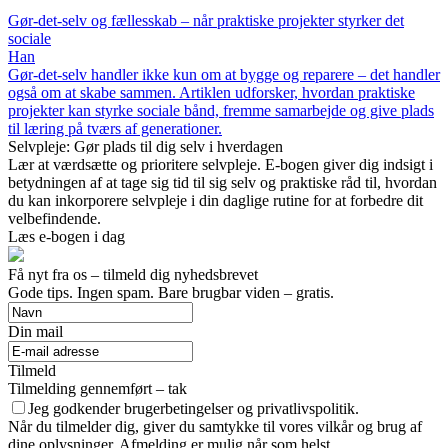
Gør-det-selv og fællesskab – når praktiske projekter styrker det
sociale
Han
Gør-det-selv handler ikke kun om at bygge og reparere – det handler
også om at skabe sammen. Artiklen udforsker, hvordan praktiske
projekter kan styrke sociale bånd, fremme samarbejde og give plads
til læring på tværs af generationer.
Selvpleje: Gør plads til dig selv i hverdagen
Lær at værdsætte og prioritere selvpleje. E-bogen giver dig indsigt i
betydningen af at tage sig tid til sig selv og praktiske råd til, hvordan
du kan inkorporere selvpleje i din daglige rutine for at forbedre dit
velbefindende.
Læs e-bogen i dag
Få nyt fra os – tilmeld dig nyhedsbrevet
Gode tips. Ingen spam. Bare brugbar viden – gratis.
Din mail
Tilmeld
Tilmelding gennemført – tak
Jeg godkender brugerbetingelser og privatlivspolitik.
Når du tilmelder dig, giver du samtykke til vores vilkår og brug af
dine oplysninger. Afmelding er mulig når som helst.