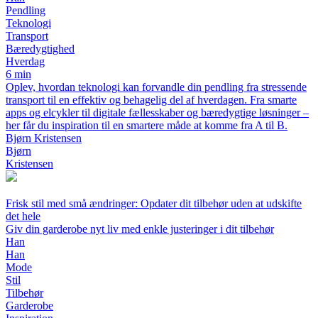
Pendling
Teknologi
Transport
Bæredygtighed
Hverdag
6 min
Oplev, hvordan teknologi kan forvandle din pendling fra stressende
transport til en effektiv og behagelig del af hverdagen. Fra smarte
apps og elcykler til digitale fællesskaber og bæredygtige løsninger –
her får du inspiration til en smartere måde at komme fra A til B.
Bjørn Kristensen
Bjørn
Kristensen
Frisk stil med små ændringer: Opdater dit tilbehør uden at udskifte
det hele
Giv din garderobe nyt liv med enkle justeringer i dit tilbehør
Han
Han
Mode
Stil
Tilbehør
Garderobe