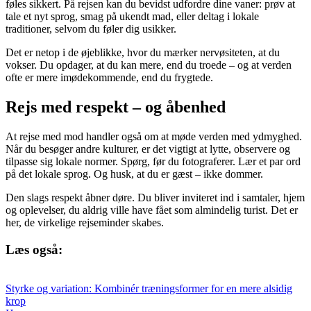
føles sikkert. På rejsen kan du bevidst udfordre dine vaner: prøv at
tale et nyt sprog, smag på ukendt mad, eller deltag i lokale
traditioner, selvom du føler dig usikker.
Det er netop i de øjeblikke, hvor du mærker nervøsiteten, at du
vokser. Du opdager, at du kan mere, end du troede – og at verden
ofte er mere imødekommende, end du frygtede.
Rejs med respekt – og åbenhed
At rejse med mod handler også om at møde verden med ydmyghed.
Når du besøger andre kulturer, er det vigtigt at lytte, observere og
tilpasse sig lokale normer. Spørg, før du fotograferer. Lær et par ord
på det lokale sprog. Og husk, at du er gæst – ikke dommer.
Den slags respekt åbner døre. Du bliver inviteret ind i samtaler, hjem
og oplevelser, du aldrig ville have fået som almindelig turist. Det er
her, de virkelige rejseminder skabes.
Læs også:
Styrke og variation: Kombinér træningsformer for en mere alsidig
krop