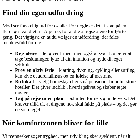
Find din egen udfordring
Mod ser forskelligt ud for os alle. For nogle er det at tage på en
flerdages vandretur i Alperne, for andre at rejse alene for første
gang. Det vigtigste er, at du vælger en udfordring, der føles
meningsfuld for dig.
Rejs alene
– det giver frihed, men også ansvar. Du lærer at
tage beslutninger, lytte til din intuition og nyde dit eget
selskab.
Prøv en aktiv ferie
– klatring, dykning, cykling eller surfing
kan give et adrenalinsus og en følelse af mestring.
Bo lokalt
– vælg homestay eller små pensioner frem for store
hoteller. Det giver indblik i hverdagslivet og skaber ægte
møder.
Tag på rejse uden plan
– lad ruten forme sig undervejs. Det
kræver tillid til, at tingene nok skal falde på plads – og det gør
de som regel.
Når komfortzonen bliver for lille
Vi mennesker søger tryghed, men udvikling sker sjældent, når alt