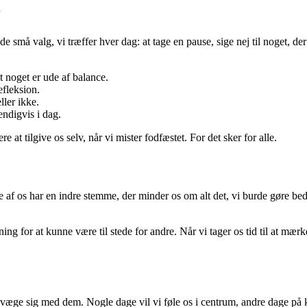
r
små valg, vi træffer hver dag: at tage en pause, sige nej til noget, der 
t noget er ude af balance.
efleksion.
ller ikke.
endigvis i dag.
e at tilgive os selv, når vi mister fodfæstet. For det sker for alle.
ge af os har en indre stemme, der minder os om alt det, vi burde gøre b
for at kunne være til stede for andre. Når vi tager os tid til at mærke 
æge sig med dem. Nogle dage vil vi føle os i centrum, andre dage på kant