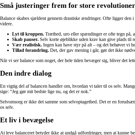
Små justeringer frem for store revolutione
Balance skabes sjældent gennem drastiske ændringer. Ofte ligger den i de 
videre.
Lyt til kroppen.
Træthed, uro eller spændinger er ofte tegn på, a
Skab pauser.
Selv korte øjeblikke uden krav kan give plads til r
Vær realistisk.
Ingen kan have styr på alt – og det behøver vi he
Tillad forandring.
Det, der gav mening i går, gør det ikke nødv
Når vi ser balance som noget, der hele tiden bevæger sig, bliver det letter
Den indre dialog
En vigtig del af balancen handler om, hvordan vi taler til os selv. Man
sige: “Jeg gør mit bedste lige nu, og det er nok.”
Selvomsorg er ikke det samme som selvoptagethed. Det er en forudsætning 
os selv.
Et liv i bevægelse
At leve balanceret betyder ikke at undgå udfordringer, men at kunne bev