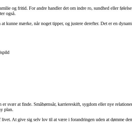
amilie og fritid. For andre handler det om indre ro, sundhed eller følels
ter også.
n at kunne mærke, når noget tipper, og justere derefter. Det er en dynami
spild
n er svær at finde. Småbørnsår, karriereskift, sygdom eller nye relationer
ny plan.
 livet. At give sig selv lov til at være i forandringen uden at dømme den