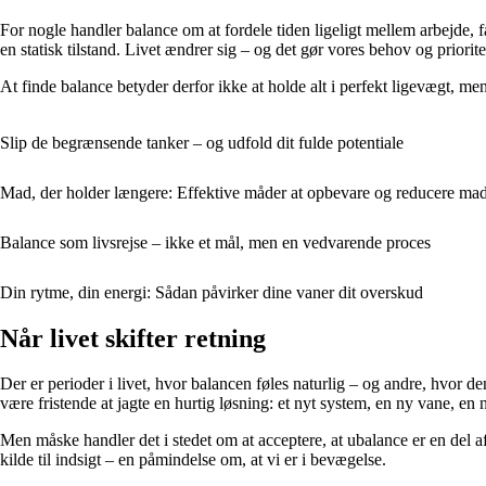
For nogle handler balance om at fordele tiden ligeligt mellem arbejde, f
en statisk tilstand. Livet ændrer sig – og det gør vores behov og priorite
At finde balance betyder derfor ikke at holde alt i perfekt ligevægt, me
Slip de begrænsende tanker – og udfold dit fulde potentiale
Mad, der holder længere: Effektive måder at opbevare og reducere mad
Balance som livsrejse – ikke et mål, men en vedvarende proces
Din rytme, din energi: Sådan påvirker dine vaner dit overskud
Når livet skifter retning
Der er perioder i livet, hvor balancen føles naturlig – og andre, hvor de
være fristende at jagte en hurtig løsning: et nyt system, en ny vane, en 
Men måske handler det i stedet om at acceptere, at ubalance er en del af
kilde til indsigt – en påmindelse om, at vi er i bevægelse.