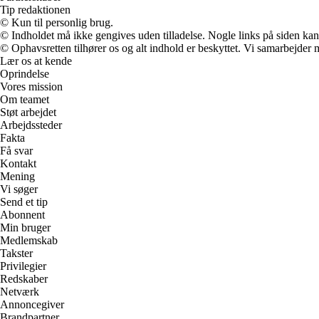
Tip redaktionen
© Kun til personlig brug.
© Indholdet må ikke gengives uden tilladelse. Nogle links på siden ka
© Ophavsretten tilhører os og alt indhold er beskyttet. Vi samarbejder 
Lær os at kende
Oprindelse
Vores mission
Om teamet
Støt arbejdet
Arbejdssteder
Fakta
Få svar
Kontakt
Mening
Vi søger
Send et tip
Abonnent
Min bruger
Medlemskab
Takster
Privilegier
Redskaber
Netværk
Annoncegiver
Brandpartner