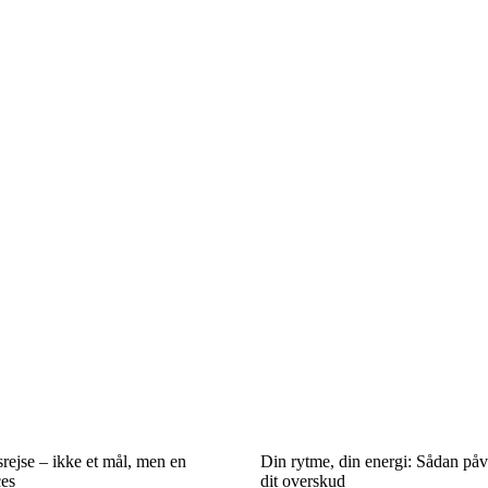
rejse – ikke et mål, men en
Din rytme, din energi: Sådan påv
es
dit overskud