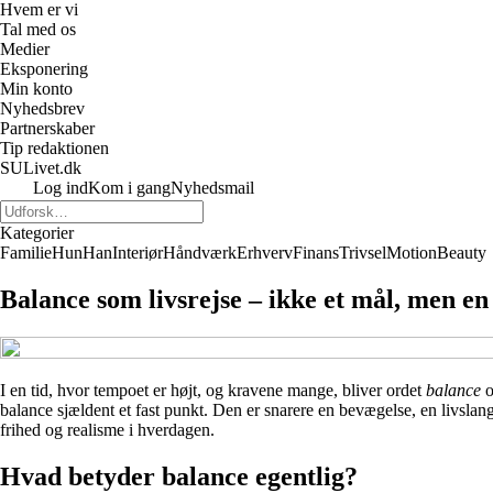
Hvem er vi
Tal med os
Medier
Eksponering
Min konto
Nyhedsbrev
Partnerskaber
Tip redaktionen
SULivet.dk
Log ind
Kom i gang
Nyhedsmail
Kategorier
Familie
Hun
Han
Interiør
Håndværk
Erhverv
Finans
Trivsel
Motion
Beauty
Balance som livsrejse – ikke et mål, men e
I en tid, hvor tempoet er højt, og kravene mange, bliver ordet
balance
o
balance sjældent et fast punkt. Den er snarere en bevægelse, en livslang
frihed og realisme i hverdagen.
Hvad betyder balance egentlig?