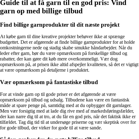
Guide til at få garn til en god pris: Vind
garn op med billige tilbud
Find billige garnprodukter til dit næste projekt
At købe garn til dine kreative projekter behøver ikke at sprænge
budgettet. Det er afgørende at finde billige garnprodukter for at holde
omkostningerne nede og stadig skabe smukke håndarbejder. Når du
leder efter garn, bør du være opmærksom på forskellige tilbud og
rabatter, der kan gøre dit køb mere overkommeligt. Vær dog
opmærksom på, at prisen ikke altid afspejler kvaliteten, så det er vigtigt
at være opmærksom på detaljerne i produktet.
Vær opmærksom på fantastiske tilbud
For at vinde garn op til gode priser er det afgørende at være
opmærksom på tilbud og udsalg. Tilbudene kan være en fantastisk
måde at spare penge på, samtidig med at du opbygger dit garnlager.
Men vær forsigtig med at lade dig rive med af markedsføringsfælder,
der kan narre dig til at tro, at du får en god pris, når det faktisk ikke er
tilfældet. Tag dig tid til at undersøge priserne og vær skeptisk over for
for gode tilbud, der virker for gode til at være sande.