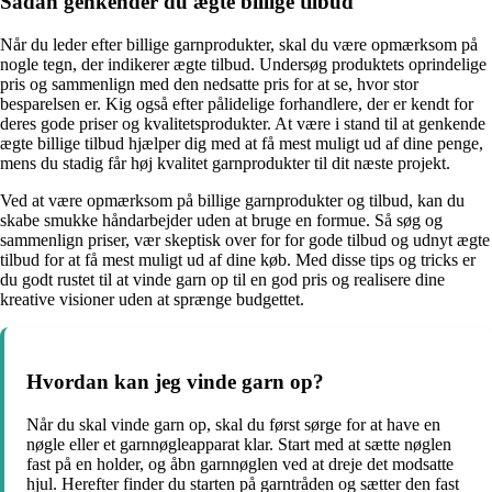
Sådan genkender du ægte billige tilbud
Når du leder efter billige garnprodukter, skal du være opmærksom på
nogle tegn, der indikerer ægte tilbud. Undersøg produktets oprindelige
pris og sammenlign med den nedsatte pris for at se, hvor stor
besparelsen er. Kig også efter pålidelige forhandlere, der er kendt for
deres gode priser og kvalitetsprodukter. At være i stand til at genkende
ægte billige tilbud hjælper dig med at få mest muligt ud af dine penge,
mens du stadig får høj kvalitet garnprodukter til dit næste projekt.
Ved at være opmærksom på billige garnprodukter og tilbud, kan du
skabe smukke håndarbejder uden at bruge en formue. Så søg og
sammenlign priser, vær skeptisk over for for gode tilbud og udnyt ægte
tilbud for at få mest muligt ud af dine køb. Med disse tips og tricks er
du godt rustet til at vinde garn op til en god pris og realisere dine
kreative visioner uden at sprænge budgettet.
Hvordan kan jeg vinde garn op?
Når du skal vinde garn op, skal du først sørge for at have en
nøgle eller et garnnøgleapparat klar. Start med at sætte nøglen
fast på en holder, og åbn garnnøglen ved at dreje det modsatte
hjul. Herefter finder du starten på garntråden og sætter den fast