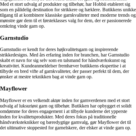
Med et stort udvalg af produkter og tilbehør, har Hobbii etableret sig
som en pålidelig destination for strikkere og hæklere. Butikkens unikke
tilgang til at kombinere klassiske garnkvaliteter med moderne trends og
mønstre gør dem til et førsteklasses valg for dem, der er passionerede
omkring vinde garn op.
Garnstudio
Garnstudio er kendt for deres højkvalitetsgarn og inspirerende
strikkedesigns. Med års erfaring inden for branchen, har Garnstudio
skabt et navn for sig selv som en talsmand for håndværkskunst og
kreativitet. Kundeanmeldelser fremhæver butikkens ekspertise i at
tilbyde en bred vifte af garnkvaliteter, der passer perfekt til dem, der
ønsker at mestre teknikken bag at vinde garn op.
Mayflower
Mayflower er en velkendt aktør inden for garnverdenen med et stort
udvalg af luksuriøst garn og tilbehør. Butikken har opbygget et solidt
omdømme for deres engagement i at tilbyde kunderne det ypperste
inden for kvalitetsprodukter. Med deres fokus på traditionelle
håndværksteknikker og bæredygtige garnvalg, gør Mayflower det til
det ultimative stoppested for garnelskere, der elsker at vinde garn op.