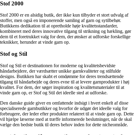
Stof 2000
Stof 2000 er en alsidig butik, der ikke kun tilbyder et stort udvalg af
stoffer, men også en imponerende samling af garn og sytilbehør.
Butikkens dedikation til at opretholde høje kvalitetsstandarder,
kombineret med deres innovative tilgang til strikning og hækling, gør
dem til et foretrukket valg for dem, der ønsker at udforske forskellige
teknikker, herunder at vinde garn op.
Stof og Stil
Stof og Stil er destinationen for moderne og kvalitetsbevidste
håndarbejdere, der værdsætter unikke garnkvaliteter og stilfulde
designs. Butikken har skabt et omdømme for deres trendsættende
tilgang til håndarbejde og deres evne til at levere garnprodukter i høj
kvalitet. For dem, der søger inspiration og kvalitetsmaterialer til at
vinde garn op, er Stof og Stil det ideelle sted at udforske.
Den danske guide giver en omfattende indsigt i hvert enkelt af disse
specialiserede garnbutikker og hvorfor de udgør det ideelle valg for
forbrugere, der leder efter produkter relateret til at vinde garn op. Dette
vil hjælpe læserne med at træffe informerede beslutninger, når de skal
vælge den bedste butik til deres behov inden for dette nicheområde.