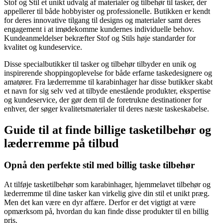
Stof og Stil et unikt udvalg af materialer og tilbehør til tasker, der
appellerer til både hobbyister og professionelle. Butikken er kendt
for deres innovative tilgang til designs og materialer samt deres
engagement i at imødekomme kundernes individuelle behov.
Kundeanmeldelser bekræfter Stof og Stils høje standarder for
kvalitet og kundeservice.
Disse specialbutikker til tasker og tilbehør tilbyder en unik og
inspirerende shoppingoplevelse for både erfarne taskedesignere og
amatører. Fra læderremme til karabinhager har disse butikker skabt
et navn for sig selv ved at tilbyde enestående produkter, ekspertise
og kundeservice, der gør dem til de foretrukne destinationer for
enhver, der søger kvalitetsmaterialer til deres næste taskeskabelse.
Guide til at finde billige tasketilbehør og
læderremme på tilbud
Opnå den perfekte stil med billig taske tilbehør
At tilføje tasketilbehør som karabinhager, hjemmelavet tilbehør og
læderremme til dine tasker kan virkelig give din stil et unikt præg.
Men det kan være en dyr affære. Derfor er det vigtigt at være
opmærksom på, hvordan du kan finde disse produkter til en billig
pris.