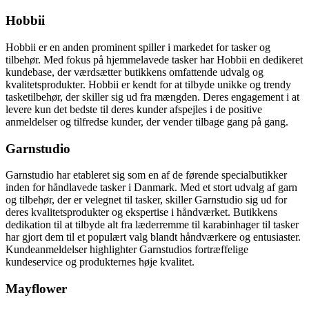
Hobbii
Hobbii er en anden prominent spiller i markedet for tasker og
tilbehør. Med fokus på hjemmelavede tasker har Hobbii en dedikeret
kundebase, der værdsætter butikkens omfattende udvalg og
kvalitetsprodukter. Hobbii er kendt for at tilbyde unikke og trendy
tasketilbehør, der skiller sig ud fra mængden. Deres engagement i at
levere kun det bedste til deres kunder afspejles i de positive
anmeldelser og tilfredse kunder, der vender tilbage gang på gang.
Garnstudio
Garnstudio har etableret sig som en af de førende specialbutikker
inden for håndlavede tasker i Danmark. Med et stort udvalg af garn
og tilbehør, der er velegnet til tasker, skiller Garnstudio sig ud for
deres kvalitetsprodukter og ekspertise i håndværket. Butikkens
dedikation til at tilbyde alt fra læderremme til karabinhager til tasker
har gjort dem til et populært valg blandt håndværkere og entusiaster.
Kundeanmeldelser highlighter Garnstudios fortræffelige
kundeservice og produkternes høje kvalitet.
Mayflower