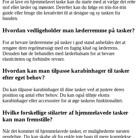
For at lave en hjemmelavet taske kan du starte med at vælge det rette
stof eller læder og mønster. Derefter kan du følge en trin-for-trin
guide eller bruge din kreativitet til at designe og sy tasken fra
bunden.
Hvordan vedligeholder man læderremme på tasker?
For at bevare læderremme på tasker i god stand anbefales det at
rengøre dem regelmæssigt med en fugtig klud og læderrens.
Desuden bør de behandles med læderbalsam for at bevare
elasticiteten og forhindre revner.
Hvordan kan man tilpasse karabinhager til tasker
efter eget behov?
Du kan tilpasse karabinhager til dine tasker ved at justere deres
position og antal efter behov. Du kan også tilføje ekstra
karabinhager eller accessoirer for at øge taskens funktionalitet.
Hvilke forskellige stilarter af hjemmelavede tasker
kan man fremstille?
Når det kommer til hjemmelavede tasker, er mulighederne næsten
uendelige. Du kan skabe alt fra enkle tote bags til mere komplekse