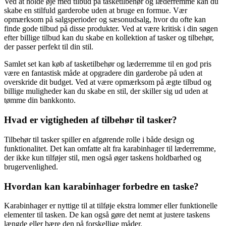
Ved at holde øje med tilbud på tasketilbehør og læderremme kan du
skabe en stilfuld garderobe uden at bruge en formue. Vær
opmærksom på salgsperioder og sæsonudsalg, hvor du ofte kan
finde gode tilbud på disse produkter. Ved at være kritisk i din søgen
efter billige tilbud kan du skabe en kollektion af tasker og tilbehør,
der passer perfekt til din stil.
Samlet set kan køb af tasketilbehør og læderremme til en god pris
være en fantastisk måde at opgradere din garderobe på uden at
overskride dit budget. Ved at være opmærksom på ægte tilbud og
billige muligheder kan du skabe en stil, der skiller sig ud uden at
tømme din bankkonto.
Hvad er vigtigheden af tilbehør til tasker?
Tilbehør til tasker spiller en afgørende rolle i både design og
funktionalitet. Det kan omfatte alt fra karabinhager til læderremme,
der ikke kun tilføjer stil, men også øger taskens holdbarhed og
brugervenlighed.
Hvordan kan karabinhager forbedre en taske?
Karabinhager er nyttige til at tilføje ekstra lommer eller funktionelle
elementer til tasken. De kan også gøre det nemt at justere taskens
længde eller bære den på forskellige måder.