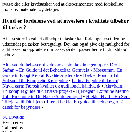
rygsække eller krydstasker ved at eksperimentere med forskellige
mønstre, materialer og detaljer.
Hvad er fordelene ved at investere i kvalitets tilbehør
til tasker?
At investere i kvalitets tilbehør til tasker kan forlænge levetiden og
udseendet på tasken betragteligt. Det kan også give dig mulighed for
at tilpasse og opgradere din taske, så den passer bedre til din stil og
behov.
Alt hvad du behøver at vide om at strikke din egen trøje
•
Drops
Safran – En Guide til det Behagelige Garnvalg
•
Mosgummi: En
Guide til Klogt Køb af Kvalitetsmateriale
•
Hæklet Poncho Til
Voksne: Din Komplette Købsguide
•
Ultimativ guide til køb af
Navia garn: Færøsk kvalitet og traditionelt håndværk
•
Akrylgarn:
En komplet guide til dit næste projekt
•
Hjertegarn Extrafine Merino
150: En Guide til Dit Næste Strikkeprojekt
•
Hæklet Hval – En Sødt
Tilføjelse til Dit Hjem
•
Lær at hækle: En guide til hæklebøger på
dansk for begyndere
•
SULivet.dk
Hvem er vi
Tal med os