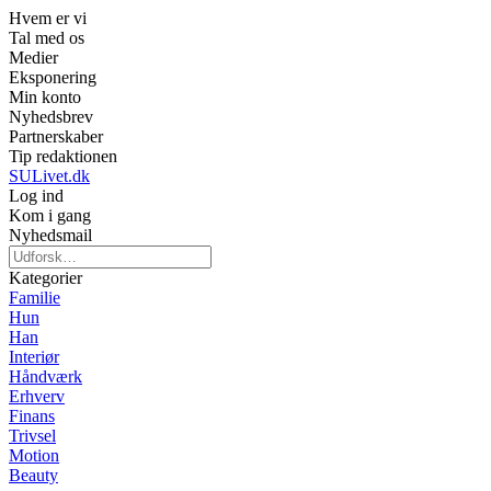
Hvem er vi
Tal med os
Medier
Eksponering
Min konto
Nyhedsbrev
Partnerskaber
Tip redaktionen
SULivet.dk
Log ind
Kom i gang
Nyhedsmail
Kategorier
Familie
Hun
Han
Interiør
Håndværk
Erhverv
Finans
Trivsel
Motion
Beauty