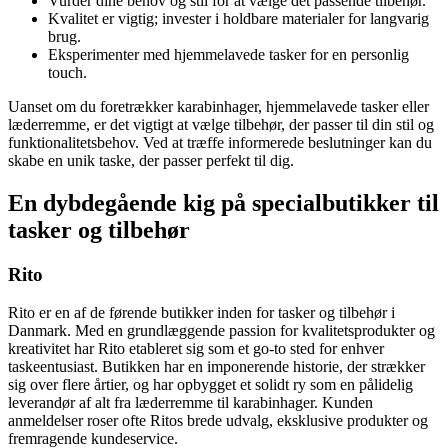
Vurder dine behov og stil for at vælge det passende tilbehør.
Kvalitet er vigtig; invester i holdbare materialer for langvarig
brug.
Eksperimenter med hjemmelavede tasker for en personlig
touch.
Uanset om du foretrækker karabinhager, hjemmelavede tasker eller
læderremme, er det vigtigt at vælge tilbehør, der passer til din stil og
funktionalitetsbehov. Ved at træffe informerede beslutninger kan du
skabe en unik taske, der passer perfekt til dig.
En dybdegående kig på specialbutikker til
tasker og tilbehør
Rito
Rito er en af de førende butikker inden for tasker og tilbehør i
Danmark. Med en grundlæggende passion for kvalitetsprodukter og
kreativitet har Rito etableret sig som et go-to sted for enhver
taskeentusiast. Butikken har en imponerende historie, der strækker
sig over flere årtier, og har opbygget et solidt ry som en pålidelig
leverandør af alt fra læderremme til karabinhager. Kunden
anmeldelser roser ofte Ritos brede udvalg, eksklusive produkter og
fremragende kundeservice.