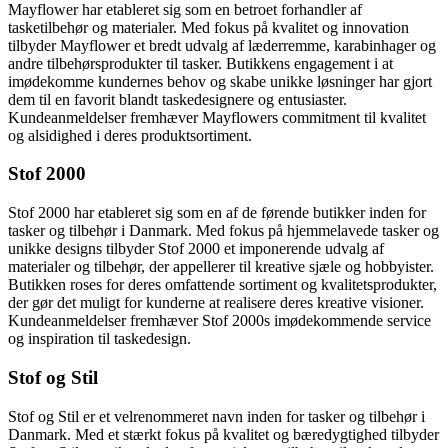
Mayflower har etableret sig som en betroet forhandler af
tasketilbehør og materialer. Med fokus på kvalitet og innovation
tilbyder Mayflower et bredt udvalg af læderremme, karabinhager og
andre tilbehørsprodukter til tasker. Butikkens engagement i at
imødekomme kundernes behov og skabe unikke løsninger har gjort
dem til en favorit blandt taskedesignere og entusiaster.
Kundeanmeldelser fremhæver Mayflowers commitment til kvalitet
og alsidighed i deres produktsortiment.
Stof 2000
Stof 2000 har etableret sig som en af de førende butikker inden for
tasker og tilbehør i Danmark. Med fokus på hjemmelavede tasker og
unikke designs tilbyder Stof 2000 et imponerende udvalg af
materialer og tilbehør, der appellerer til kreative sjæle og hobbyister.
Butikken roses for deres omfattende sortiment og kvalitetsprodukter,
der gør det muligt for kunderne at realisere deres kreative visioner.
Kundeanmeldelser fremhæver Stof 2000s imødekommende service
og inspiration til taskedesign.
Stof og Stil
Stof og Stil er et velrenommeret navn inden for tasker og tilbehør i
Danmark. Med et stærkt fokus på kvalitet og bæredygtighed tilbyder