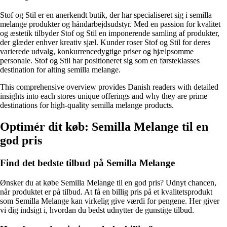
Stof og Stil er en anerkendt butik, der har specialiseret sig i semilla
melange produkter og håndarbejdsudstyr. Med en passion for kvalitet
og æstetik tilbyder Stof og Stil en imponerende samling af produkter,
der glæder enhver kreativ sjæl. Kunder roser Stof og Stil for deres
varierede udvalg, konkurrencedygtige priser og hjælpsomme
personale. Stof og Stil har positioneret sig som en førsteklasses
destination for alting semilla melange.
This comprehensive overview provides Danish readers with detailed
insights into each stores unique offerings and why they are prime
destinations for high-quality semilla melange products.
Optimér dit køb: Semilla Melange til en
god pris
Find det bedste tilbud på Semilla Melange
Ønsker du at købe Semilla Melange til en god pris? Udnyt chancen,
når produktet er på tilbud. At få en billig pris på et kvalitetsprodukt
som Semilla Melange kan virkelig give værdi for pengene. Her giver
vi dig indsigt i, hvordan du bedst udnytter de gunstige tilbud.