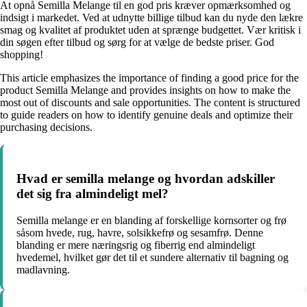
At opnå Semilla Melange til en god pris kræver opmærksomhed og
indsigt i markedet. Ved at udnytte billige tilbud kan du nyde den lækre
smag og kvalitet af produktet uden at sprænge budgettet. Vær kritisk i
din søgen efter tilbud og sørg for at vælge de bedste priser. God
shopping!
This article emphasizes the importance of finding a good price for the
product Semilla Melange and provides insights on how to make the
most out of discounts and sale opportunities. The content is structured
to guide readers on how to identify genuine deals and optimize their
purchasing decisions.
Hvad er semilla melange og hvordan adskiller
det sig fra almindeligt mel?
Semilla melange er en blanding af forskellige kornsorter og frø
såsom hvede, rug, havre, solsikkefrø og sesamfrø. Denne
blanding er mere næringsrig og fiberrig end almindeligt
hvedemel, hvilket gør det til et sundere alternativ til bagning og
madlavning.