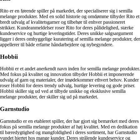
Rito er en førende spiller på markedet, der specialiserer sig i semilla
melange produkter. Med en solid historie og omdømme tilbyder Rito et
bredt udvalg af kvalitetsgarner og tilbehør til enhver passioneret
strikker. Kundeanmeldelser roser Rito for deres pålidelighed, stærke
kundeservice og hurtige leveringstider. Deres unikke salgsargument
ligger i deres omhyggelige kuratering af semilla melange produkter, der
appellerer til både erfarne håndarbejdere og nybegyndere.
Hobbii
Hobbii er et andet anerkendt navn inden for semilla melange produkter.
Med fokus på kvalitet og innovation tilbyder Hobbii et imponerende
udvalg af garn og materialer, der imødekommer ethvert behov. Kunder
roser Hobbii for deres trendy udvalg, hurtige levering og gode priser.
Hobbii skiller sig ud ved at tilbyde unikke og eksklusive semilla
melange produkter, der skiller sig ud på markedet.
Garnstudio
Garnstudio er en etableret spiller, der har gjort sig bemærket med deres
fokus på semilla melange produkter af høj kvalitet. Med en dedikation
til bæredygtighed og mangfoldighed i deres sortiment, har Garnstudio
vundet hjertet hos mange kunder. Deres strålende kundeservice og