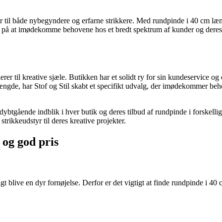
erer til både nybegyndere og erfarne strikkere. Med rundpinde i 40 cm l
s på at imødekomme behovene hos et bredt spektrum af kunder og deres le
llerer til kreative sjæle. Butikken har et solidt ry for sin kundeservice
længde, har Stof og Stil skabt et specifikt udvalg, der imødekommer beho
 dybtgående indblik i hver butik og deres tilbud af rundpinde i forskell
strikkeudstyr til deres kreative projekter.
 og god pris
blive en dyr fornøjelse. Derfor er det vigtigt at finde rundpinde i 40 cm