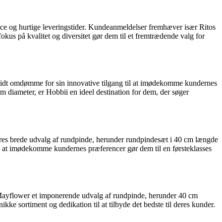
rvice og hurtige leveringstider. Kundeanmeldelser fremhæver især Ritos
us på kvalitet og diversitet gør dem til et fremtrædende valg for
 solidt omdømme for sin innovative tilgang til at imødekomme kundernes
 diameter, er Hobbii en ideel destination for dem, der søger
r deres brede udvalg af rundpinde, herunder rundpindesæt i 40 cm længde
på at imødekomme kundernes præferencer gør dem til en førsteklasses
er Mayflower et imponerende udvalg af rundpinde, herunder 40 cm
 sortiment og dedikation til at tilbyde det bedste til deres kunder.