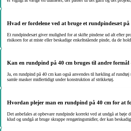
er vigtigt at vælge en diameter, der passer til det garn og det projekt
Hvad er fordelene ved at bruge et rundpindesæt på 4
Et rundpindesæt giver mulighed for at skifte pindene ud alt efter pr
risikoen for at miste eller beskadige enkeltstående pinde, da de hold
Kan en rundpind på 40 cm bruges til andre formål 
Ja, en rundpind på 40 cm kan også anvendes til hækling af rundtøj so
samle masker midlertidigt under konstruktion af strikketøj.
Hvordan plejer man en rundpind på 40 cm for at fo
Det anbefales at opbevare rundpinde korrekt ved at undgå at bøje 
klud og undgå at bruge skrappe rengøringsmidler, der kan beskadig