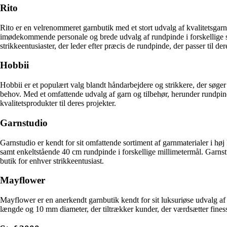
Rito
Rito er en velrenommeret garnbutik med et stort udvalg af kvalitetsgarn
imødekommende personale og brede udvalg af rundpinde i forskellige stø
strikkeentusiaster, der leder efter præcis de rundpinde, der passer til der
Hobbii
Hobbii er et populært valg blandt håndarbejdere og strikkere, der søge
behov. Med et omfattende udvalg af garn og tilbehør, herunder rundpin
kvalitetsprodukter til deres projekter.
Garnstudio
Garnstudio er kendt for sit omfattende sortiment af garnmaterialer i hø
samt enkeltstående 40 cm rundpinde i forskellige millimetermål. Garnst
butik for enhver strikkeentusiast.
Mayflower
Mayflower er en anerkendt garnbutik kendt for sit luksuriøse udvalg a
længde og 10 mm diameter, der tiltrækker kunder, der værdsætter finess