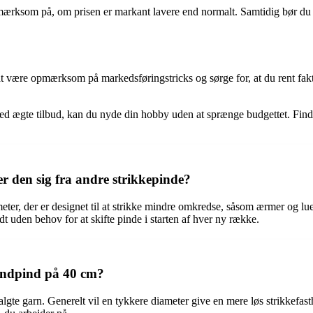
opmærksom på, om prisen er markant lavere end normalt. Samtidig bør du 
 at være opmærksom på markedsføringstricks og sørge for, at du rent fak
 ægte tilbud, kan du nyde din hobby uden at sprænge budgettet. Find g
r den sig fra andre strikkepinde?
ter, der er designet til at strikke mindre omkredse, såsom ærmer og luer
dt uden behov for at skifte pinde i starten af hver ny række.
undpind på 40 cm?
gte garn. Generelt vil en tykkere diameter give en mere løs strikkefasth