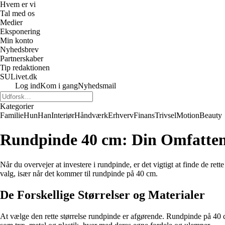
Hvem er vi
Tal med os
Medier
Eksponering
Min konto
Nyhedsbrev
Partnerskaber
Tip redaktionen
SULivet.dk
Log ind
Kom i gang
Nyhedsmail
Kategorier
Familie
Hun
Han
Interiør
Håndværk
Erhverv
Finans
Trivsel
Motion
Beauty
Rundpinde 40 cm: Din Omfatte
Når du overvejer at investere i rundpinde, er det vigtigt at finde de rett
valg, især når det kommer til rundpinde på 40 cm.
De Forskellige Størrelser og Materialer
At vælge den rette størrelse rundpinde er afgørende. Rundpinde på 40 cm 