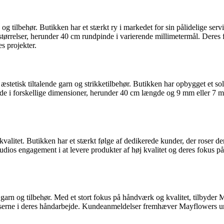
 og tilbehør. Butikken har et stærkt ry i markedet for sin pålidelige se
rrelser, herunder 40 cm rundpinde i varierende millimetermål. Deres fok
es projekter.
r æstetisk tiltalende garn og strikketilbehør. Butikken har opbygget et
de i forskellige dimensioner, herunder 40 cm længde og 9 mm eller 7 mm
j kvalitet. Butikken har et stærkt følge af dedikerede kunder, der rose
udios engagement i at levere produkter af høj kvalitet og deres fokus 
f garn og tilbehør. Med et stort fokus på håndværk og kvalitet, tilbyd
erne i deres håndarbejde. Kundeanmeldelser fremhæver Mayflowers unikke