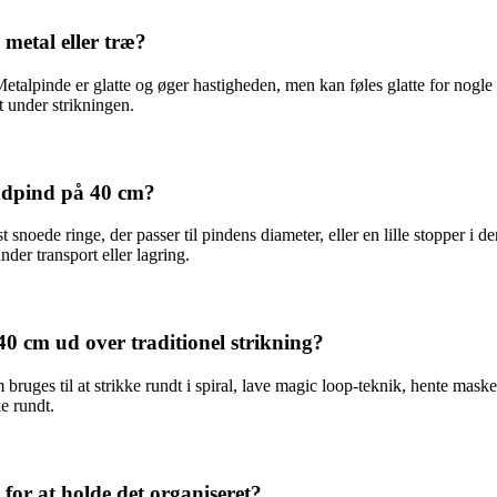
 metal eller træ?
etalpinde er glatte og øger hastigheden, men kan føles glatte for nogle 
t under strikningen.
ndpind på 40 cm?
 snoede ringe, der passer til pindens diameter, eller en lille stopper i 
nder transport eller lagring.
0 cm ud over traditionel strikning?
bruges til at strikke rundt i spiral, lave magic loop-teknik, hente mask
e rundt.
or at holde det organiseret?