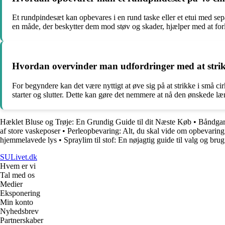
Et rundpindesæt kan opbevares i en rund taske eller et etui med sep
en måde, der beskytter dem mod støv og skader, hjælper med at for
Hvordan overvinder man udfordringer med at stri
For begyndere kan det være nyttigt at øve sig på at strikke i små ci
starter og slutter. Dette kan gøre det nemmere at nå den ønskede l
Hæklet Bluse og Trøje: En Grundig Guide til dit Næste Køb
•
Båndgar
af store vaskeposer
•
Perleopbevaring: Alt, du skal vide om opbevaring t
hjemmelavede lys
•
Spraylim til stof: En nøjagtig guide til valg og brug
SULivet.dk
Hvem er vi
Tal med os
Medier
Eksponering
Min konto
Nyhedsbrev
Partnerskaber