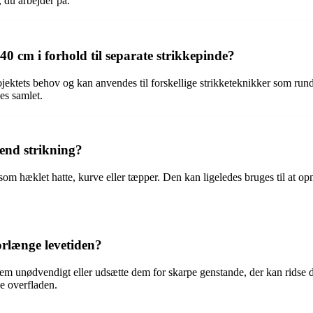
, du arbejder på.
0 cm i forhold til separate strikkepinde?
ojektets behov og kan anvendes til forskellige strikketeknikker som run
es samlet.
end strikning?
m hæklet hatte, kurve eller tæpper. Den kan ligeledes bruges til at opnå
rlænge levetiden?
dem unødvendigt eller udsætte dem for skarpe genstande, der kan ridse
e overfladen.