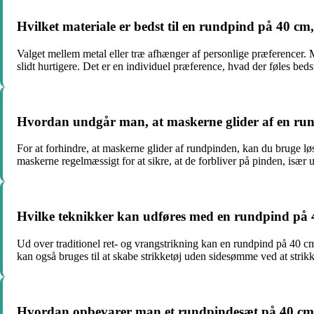
Hvilket materiale er bedst til en rundpind på 40 cm,
Valget mellem metal eller træ afhænger af personlige præferencer. M
slidt hurtigere. Det er en individuel præference, hvad der føles beds
Hvordan undgår man, at maskerne glider af en ru
For at forhindre, at maskerne glider af rundpinden, kan du bruge løst
maskerne regelmæssigt for at sikre, at de forbliver på pinden, især u
Hvilke teknikker kan udføres med en rundpind på 4
Ud over traditionel ret- og vrangstrikning kan en rundpind på 40 cm 
kan også bruges til at skabe strikketøj uden sidesømme ved at strikk
Hvordan opbevarer man et rundpindesæt på 40 cm f