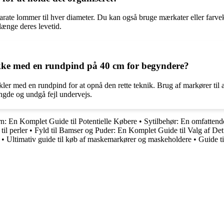
arate lommer til hver diameter. Du kan også bruge mærkater eller farvek
længe deres levetid.
kke med en rundpind på 40 cm for begyndere?
rkler med en rundpind for at opnå den rette teknik. Brug af markører til 
ængde og undgå fejl undervejs.
n: En Komplet Guide til Potentielle Købere
•
Sytilbehør: En omfattende 
il perler
•
Fyld til Bamser og Puder: En Komplet Guide til Valg af Det
•
Ultimativ guide til køb af maskemarkører og maskeholdere
•
Guide ti