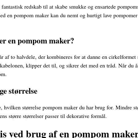
antastisk redskab til at skabe smukke og ensartede pompoms 
ed en pompom maker kan du nemt og hurtigt lave pompomer i 
rer en pompom maker?
af to halvdele, der kombineres for at danne en cirkelformet 
kabelonen, klipper det til, og sikrer det med en tråd. Når du 
om.
ge størrelse
je, hvilken størrelse pompom maker du har brug for. Mindre størr
ns større størrelser passer til dekorative formål.
sis ved brug af en pompom make