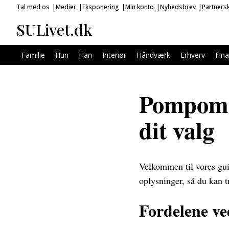
Tal med os
Medier
Eksponering
Min konto
Nyhedsbrev
Partners
SULivet.dk
Familie
Hun
Han
Interiør
Håndværk
Erhverv
Fin
Pompom 
dit valg
Velkommen til vores gu
oplysninger, så du kan t
Fordelene v