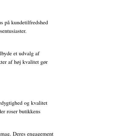
us på kundetilfredshed
sentusiaster.
lbyde et udvalg af
er af høj kvalitet gør
edygtighed og kvalitet
der roser butikkens
g smag. Deres engagement