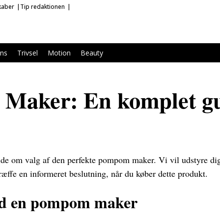
kaber
Tip redaktionen
ans
Trivsel
Motion
Beauty
Maker: En komplet gui
ide om valg af den perfekte pompom maker. Vi vil udstyre di
ræffe en informeret beslutning, når du køber dette produkt.
ed en pompom maker