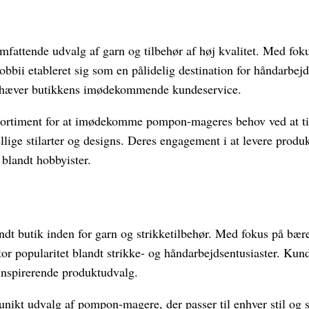
omfattende udvalg af garn og tilbehør af høj kvalitet. Med fok
obbii etableret sig som en pålidelig destination for håndarbejd
hæver butikkens imødekommende kundeservice.
t sortiment for at imødekomme pompon-mageres behov ved at ti
ige stilarter og designs. Deres engagement i at levere produkt
 blandt hobbyister.
ndt butik inden for garn og strikketilbehør. Med fokus på bær
or popularitet blandt strikke- og håndarbejdsentusiaster. Kun
 inspirerende produktudvalg.
 unikt udvalg af pompon-magere, der passer til enhver stil o