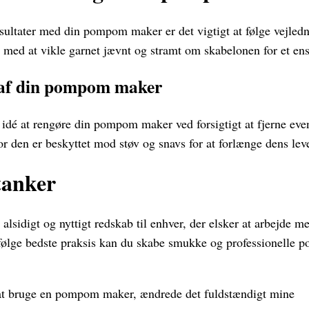
esultater med din pompom maker er det vigtigt at følge vejled
med at vikle garnet jævnt og stramt om skabelonen for et ensa
e af din pompom maker
 idé at rengøre din pompom maker ved forsigtigt at fjerne even
r den er beskyttet mod støv og snavs for at forlænge dens leve
tanker
sidigt og nyttigt redskab til enhver, der elsker at arbejde m
g følge bedste praksis kan du skabe smukke og professionelle 
at bruge en pompom maker, ændrede det fuldstændigt mine