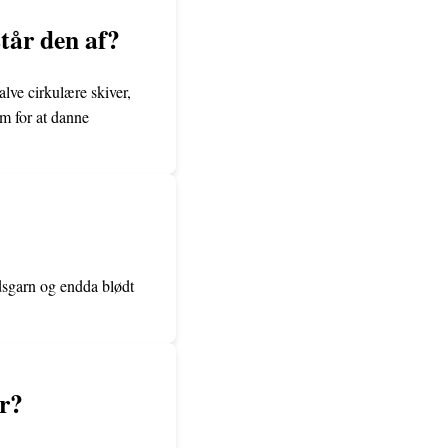
tår den af?
lve cirkulære skiver,
m for at danne
dsgarn og endda blødt
r?