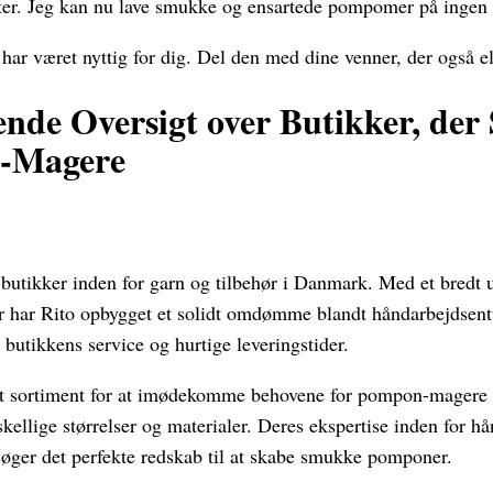
ter. Jeg kan nu lave smukke og ensartede pompomer på ingen 
 har været nyttig for dig. Del den med dine venner, der også e
de Oversigt over Butikker, der 
n-Magere
 butikker inden for garn og tilbehør i Danmark. Med et bredt u
 har Rito opbygget et solidt omdømme blandt håndarbejdsentu
butikkens service og hurtige leveringstider.
it sortiment for at imødekomme behovene for pompon-magere v
ellige størrelser og materialer. Deres ekspertise inden for hå
r søger det perfekte redskab til at skabe smukke pomponer.