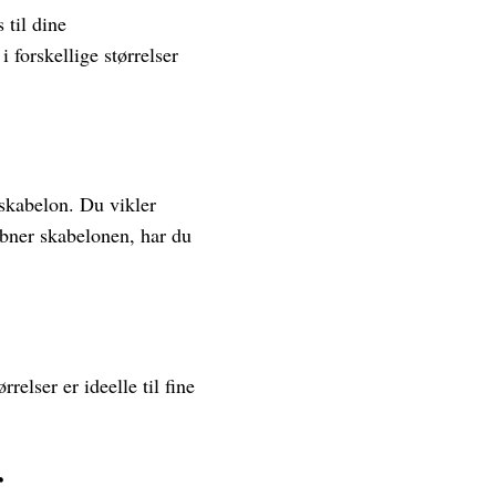
til dine
forskellige størrelser
skabelon. Du vikler
åbner skabelonen, har du
elser er ideelle til fine
r