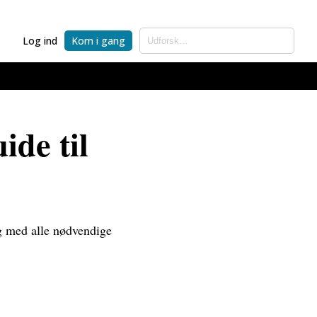
Log ind
Kom i gang
de til
g med alle nødvendige