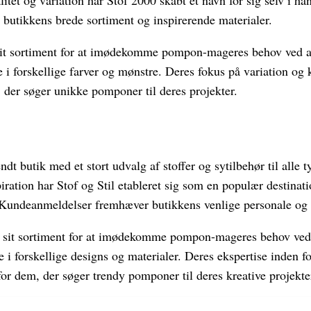
itet og variation har Stof 2000 skabt et navn for sig selv i h
butikkens brede sortiment og inspirerende materialer.
 sit sortiment for at imødekomme pompon-mageres behov ved at
 forskellige farver og mønstre. Deres fokus på variation og k
, der søger unikke pomponer til deres projekter.
ndt butik med et stort udvalg af stoffer og sytilbehør til alle 
piration har Stof og Stil etableret sig som en populær destinati
. Kundeanmeldelser fremhæver butikkens venlige personale og
set sit sortiment for at imødekomme pompon-mageres behov ved 
i forskellige designs og materialer. Deres ekspertise inden fo
 for dem, der søger trendy pomponer til deres kreative projekte