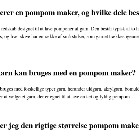
rer en pompom maker, og hvilke dele bes
dskab designet til at lave pomponer af garn. Den består typisk af to ha
, og hver skive har en række af små slidser, som garnet trækkes igenne
 garn kan bruges med en pompom maker?
uges med forskellige typer garn, herunder uldgarn, akrylgarn, bomul
er at vælge et garn, der er egnet til at lave en tæt og fyldig pompom.
r jeg den rigtige størrelse pompom make