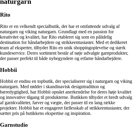
naturgarn
Rito
Rito er en velkendt specialbutik, der har et omfattende udvalg af
naturgarn og viking naturgarn. Grundlagt med en passion for
kreativitet og kvalitet, har Rito etableret sig som en pålidelig
destination for håndarbejdere og strikkeentusiaster. Med et dedikeret
team af eksperter, tilbyder Rito en unik shoppingoplevelse og stærk
kundeservice. Deres sortiment består af nøje udvalgte garnprodukter,
der passer perfekt til både nybegyndere og erfarne håndarbejdere.
Hobbii
Hobbii er endnu en topbutik, der specialiserer sig i naturgarn og viking
naturgarn. Med rødder i skandinavisk designtradition og
bæredygtighed, har Hobbii opnået anerkendelse for deres høje kvalitet
og innovative tilgang til produkterne. Butikken tilbyder et bredt udvalg
af garnkvaliteter, farver og vægte, der passer til en lang række
projekter. Hobbii har et engageret fællesskab af strikkeentusiaster, der
sætter pris på butikkens ekspertise og inspiration.
Garnstudio