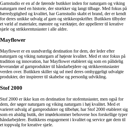
Garnstudio er en af ​​de førende butikker inden for naturgarn og viking
naturgarn med en historie, der strækker sig langt tilbage. Med fokus på
bæredygtighed og kvalitet, har Garnstudio skabt et brand, der er kendt
for deres unikke udvalg af garn og strikkeopskrifter. Butikken tilbyder
et væld af materialer, mønstre og værktøjer, der appellerer til kreative
sjæle og strikkeentusiaster i alle aldre.
Mayflower
Mayflower er en uundværlig destination for dem, der leder efter
naturgarn og viking naturgarn af højeste kvalitet. Med et stor fokus på
tradition og innovation, har Mayflower etableret sig som en pålidelig
leverandør af garnprodukter til håndarbejdere og strikkeentusiaster
verden over. Butikken skiller sig ud med deres omhyggeligt udvalgte
produkter, der inspirerer til skabelse og personlig udvikling.
Stof 2000
Stof 2000 er ikke kun en destination for stofentusiaster, men også for
dem, der søger naturgarn og viking naturgarn i høj kvalitet. Med et
varieret udvalg af garnprodukter og tilbehør, har Stof 2000 etableret sig
som en alsidig butik, der imødekommer behovene hos forskellige typer
håndarbejdere. Butikkens engagement i kvalitet og service gør dem til
et toppvalg for kreative sjæle.