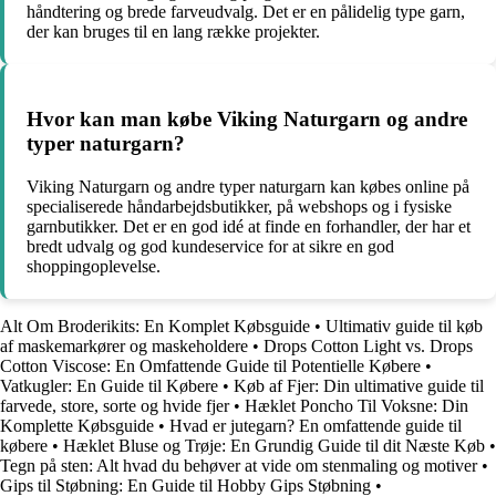
håndtering og brede farveudvalg. Det er en pålidelig type garn,
der kan bruges til en lang række projekter.
Hvor kan man købe Viking Naturgarn og andre
typer naturgarn?
Viking Naturgarn og andre typer naturgarn kan købes online på
specialiserede håndarbejdsbutikker, på webshops og i fysiske
garnbutikker. Det er en god idé at finde en forhandler, der har et
bredt udvalg og god kundeservice for at sikre en god
shoppingoplevelse.
Alt Om Broderikits: En Komplet Købsguide
•
Ultimativ guide til køb
af maskemarkører og maskeholdere
•
Drops Cotton Light vs. Drops
Cotton Viscose: En Omfattende Guide til Potentielle Købere
•
Vatkugler: En Guide til Købere
•
Køb af Fjer: Din ultimative guide til
farvede, store, sorte og hvide fjer
•
Hæklet Poncho Til Voksne: Din
Komplette Købsguide
•
Hvad er jutegarn? En omfattende guide til
købere
•
Hæklet Bluse og Trøje: En Grundig Guide til dit Næste Køb
•
Tegn på sten: Alt hvad du behøver at vide om stenmaling og motiver
•
Gips til Støbning: En Guide til Hobby Gips Støbning
•