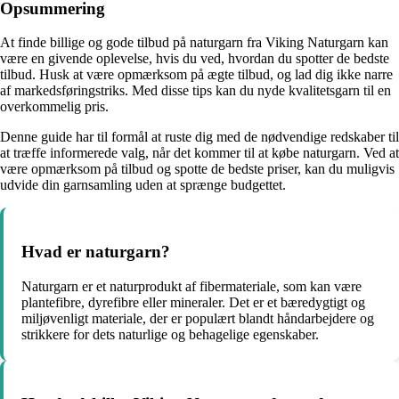
Opsummering
At finde billige og gode tilbud på naturgarn fra Viking Naturgarn kan
være en givende oplevelse, hvis du ved, hvordan du spotter de bedste
tilbud. Husk at være opmærksom på ægte tilbud, og lad dig ikke narre
af markedsføringstriks. Med disse tips kan du nyde kvalitetsgarn til en
overkommelig pris.
Denne guide har til formål at ruste dig med de nødvendige redskaber til
at træffe informerede valg, når det kommer til at købe naturgarn. Ved at
være opmærksom på tilbud og spotte de bedste priser, kan du muligvis
udvide din garnsamling uden at sprænge budgettet.
Hvad er naturgarn?
Naturgarn er et naturprodukt af fibermateriale, som kan være
plantefibre, dyrefibre eller mineraler. Det er et bæredygtigt og
miljøvenligt materiale, der er populært blandt håndarbejdere og
strikkere for dets naturlige og behagelige egenskaber.