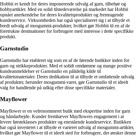
Hobbii er kendt for deres imponerende udvalg af garn, tilbehør og
hobbyartikler. Med en solid tilstedeværelse på markedet har Hobbii
opnået anerkendelse for deres kvalitetsprodukter og fremragende
kundeservice. Virksomheden har også specialiseret sig i at tilbyde et
bredt udvalg af mosgummi-produkter, hvilket gør Hobbii til en af de
foretrukne destinationer for forbrugere med interesse i dette specifikke
produkt.
Garnstudio
Garnstudio har etableret sig som en af de førende butikker inden for
garn og strikkeprodukter. Med et solidt omdømme og mange positive
kundeanmeldelser er Garnstudio en pålidelig kilde til
kvalitetsmaterialer. Deres dedikation til at tilbyde et omfattende udvalg
af produkter, herunder mosgummi-varer, gør Garnstudio til et ideelt
valg for handlende på udkig efter disse specifikke materialer.
Mayflower
Mayflower er en velrenommeret butik med ekspertise inden for garn
og håndarbejde. Kunder fremhæver Mayflowers engagement i at
levere førsteklasses produkter og enestående kundeservice. Butikken
har også investeret i at tilbyde et varieret udvalg af mosgummi-artikler,
hvilket gør Mayflower til et ideelt sted for forbrugere, der ønsker denne