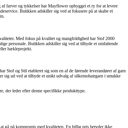
alg af farver og tykkelser har Mayflower opbygget et ry for at levere
service. Butikken adskiller sig ved at fokusere på at skabe et
rn.
e kvaliteter. Med fokus på kvalitet og mangfoldighed har Stof 2000
ige personale. Butikken adskiller sig ved at tilbyde et omfattende
eller hækleprojekt.
ar Stof og Stil etableret sig som en af de førende leverandører af garn
ler sig ud ved at tilbyde et unikt udvalg af silkemohairgarn i smukke
re, der leder efter denne specifikke produkttype.
n at gå på kompromis med kvaliteten. En billig pris betyder ikke