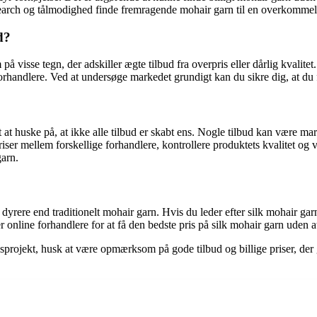
earch og tålmodighed finde fremragende mohair garn til en overkommeli
d?
 på visse tegn, der adskiller ægte tilbud fra overpris eller dårlig kval
orhandlere. Ved at undersøge markedet grundigt kan du sikre dig, at du 
at huske på, at ikke alle tilbud er skabt ens. Nogle tilbud kan være mark
priser mellem forskellige forhandlere, kontrollere produktets kvalitet 
garn.
dyrere end traditionelt mohair garn. Hvis du leder efter silk mohair garn 
 online forhandlere for at få den bedste pris på silk mohair garn uden 
dsprojekt, husk at være opmærksom på gode tilbud og billige priser, de