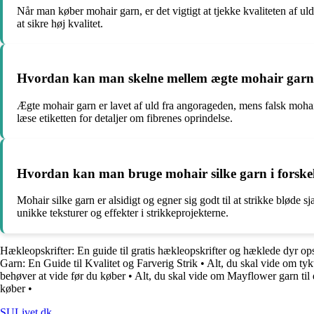
Når man køber mohair garn, er det vigtigt at tjekke kvaliteten af 
at sikre høj kvalitet.
Hvordan kan man skelne mellem ægte mohair garn 
Ægte mohair garn er lavet af uld fra angorageden, mens falsk mohair 
læse etiketten for detaljer om fibrenes oprindelse.
Hvordan kan man bruge mohair silke garn i forskell
Mohair silke garn er alsidigt og egner sig godt til at strikke bløde
unikke teksturer og effekter i strikkeprojekterne.
Hækleopskrifter: En guide til gratis hækleopskrifter og hæklede dyr ops
Garn: En Guide til Kvalitet og Farverig Strik
•
Alt, du skal vide om tyk
behøver at vide før du køber
•
Alt, du skal vide om Mayflower garn til 
køber
•
SULivet.dk