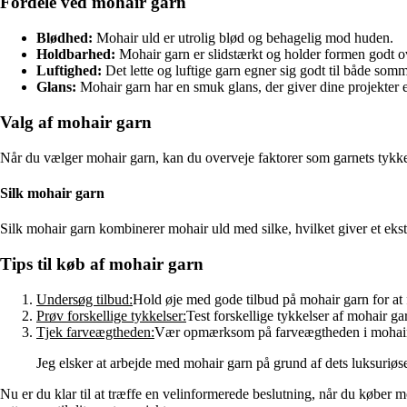
Fordele ved mohair garn
Blødhed:
Mohair uld er utrolig blød og behagelig mod huden.
Holdbarhed:
Mohair garn er slidstærkt og holder formen godt ov
Luftighed:
Det lette og luftige garn egner sig godt til både somm
Glans:
Mohair garn har en smuk glans, der giver dine projekter 
Valg af mohair garn
Når du vælger mohair garn, kan du overveje faktorer som garnets tykke
Silk mohair garn
Silk mohair garn kombinerer mohair uld med silke, hvilket giver et ekstra
Tips til køb af mohair garn
Undersøg tilbud:
Hold øje med gode tilbud på mohair garn for at fi
Prøv forskellige tykkelser:
Test forskellige tykkelser af mohair garn
Tjek farveægtheden:
Vær opmærksom på farveægtheden i mohair ga
Jeg elsker at arbejde med mohair garn på grund af dets luksuriøse
Nu er du klar til at træffe en velinformerede beslutning, når du køber 