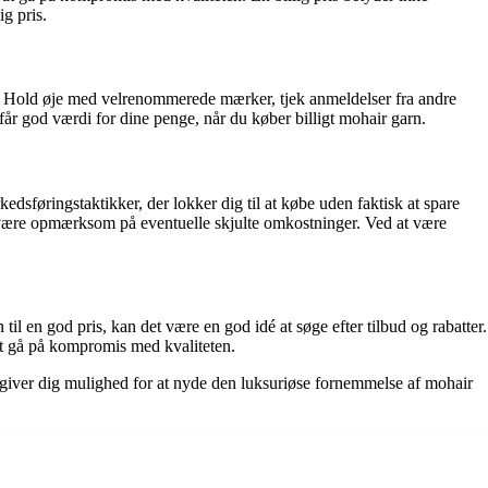
g pris.
itet. Hold øje med velrenommerede mærker, tjek anmeldelser fra andre
får god værdi for dine penge, når du køber billigt mohair garn.
edsføringstaktikker, der lokker dig til at købe uden faktisk at spare
og være opmærksom på eventuelle skjulte omkostninger. Ved at være
til en god pris, kan det være en god idé at søge efter tilbud og rabatter.
at gå på kompromis med kvaliteten.
r giver dig mulighed for at nyde den luksuriøse fornemmelse af mohair