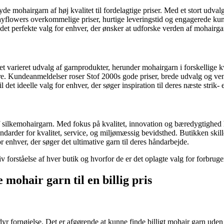
lbyde mohairgarn af høj kvalitet til fordelagtige priser. Med et stort udv
flowers overkommelige priser, hurtige leveringstid og engagerede kunde
il det perfekte valg for enhver, der ønsker at udforske verden af mohairga
yde et varieret udvalg af garnprodukter, herunder mohairgarn i forskellig
ere. Kundeanmeldelser roser Stof 2000s gode priser, brede udvalg og venl
l det ideelle valg for enhver, der søger inspiration til deres næste strik- 
af silkemohairgarn. Med fokus på kvalitet, innovation og bæredygtighed h
andarder for kvalitet, service, og miljømæssig bevidsthed. Butikken skil
for enhver, der søger det ultimative garn til deres håndarbejde.
v forståelse af hver butik og hvorfor de er det oplagte valg for forbruge
mohair garn til en billig pris
 dyr fornøjelse. Det er afgørende at kunne finde billigt mohair garn ude