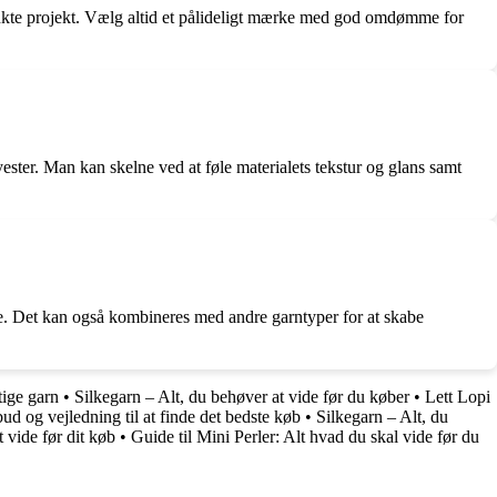
tænkte projekt. Vælg altid et pålideligt mærke med god omdømme for
yester. Man kan skelne ved at føle materialets tekstur og glans samt
ande. Det kan også kombineres med andre garntyper for at skabe
tige garn
•
Silkegarn – Alt, du behøver at vide før du køber
•
Lett Lopi
ud og vejledning til at finde det bedste køb
•
Silkegarn – Alt, du
 vide før dit køb
•
Guide til Mini Perler: Alt hvad du skal vide før du