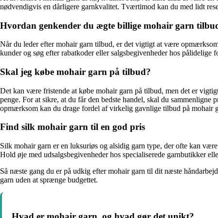
nødvendigvis en dårligere garnkvalitet. Tværtimod kan du med lidt res
Hvordan genkender du ægte billige mohair garn tilbu
Når du leder efter mohair garn tilbud, er det vigtigt at være opmærksom
kunder og søg efter rabatkoder eller salgsbegivenheder hos pålidelige f
Skal jeg købe mohair garn på tilbud?
Det kan være fristende at købe mohair garn på tilbud, men det er vigtigt 
penge. For at sikre, at du får den bedste handel, skal du sammenligne 
opmærksom kan du drage fordel af virkelig gavnlige tilbud på mohair 
Find silk mohair garn til en god pris
Silk mohair garn er en luksuriøs og alsidig garn type, der ofte kan være 
Hold øje med udsalgsbegivenheder hos specialiserede garnbutikker eller
Så næste gang du er på udkig efter mohair garn til dit næste håndarbej
garn uden at sprænge budgettet.
Hvad er mohair garn, og hvad gør det unikt?