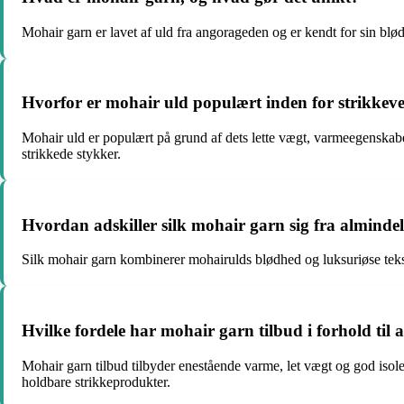
Mohair garn er lavet af uld fra angorageden og er kendt for sin blødh
Hvorfor er mohair uld populært inden for strikkev
Mohair uld er populært på grund af dets lette vægt, varmeegenskaber og
strikkede stykker.
Hvordan adskiller silk mohair garn sig fra alminde
Silk mohair garn kombinerer mohairulds blødhed og luksuriøse tekst
Hvilke fordele har mohair garn tilbud i forhold til
Mohair garn tilbud tilbyder enestående varme, let vægt og god isoleri
holdbare strikkeprodukter.