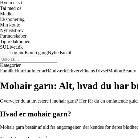
Hvem er vi
Tal med os
Medier
Eksponering
Min konto
Nyhedsbrev
Partnerskaber
Tip redaktionen
SULivet.dk
Log ind
Kom i gang
Nyhedsmail
Kategorier
Familie
Hun
Han
Interiør
Håndværk
Erhverv
Finans
Trivsel
Motion
Beauty
Mohair garn: Alt, hvad du har br
Overvejer du at investere i mohair garn? Her får du en omfattende guide,
Hvad er mohair garn?
Mohair garn består af uld fra angorageiter, der kendes for deres blødhed