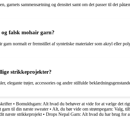
ulden, garnets sammensætning og densitet samt om det passer til det på
og falsk mohair garn?
garn normalt er fremstillet af syntetiske materialer som akryl eller pol
ige strikkeprojekter?
 sjaler, elegante trøjer, accessories og andre stilfulde beklædningsgenst
krifter
•
Bomuldsgarn: Alt hvad du behøver at vide for at vælge det rig
t garn til din næste sweater
•
Alt, du bør vide om strømpegarn: Valg, tilb
dit næste strikkeprojekt
•
Drops Nepal Garn: Alt hvad du har brug for at