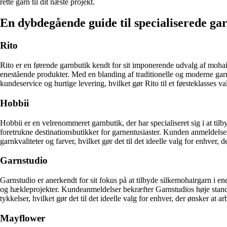
rette garn til dit næste projekt.
En dybdegående guide til specialiserede ga
Rito
Rito er en førende garnbutik kendt for sit imponerende udvalg af mohair
enestående produkter. Med en blanding af traditionelle og moderne g
kundeservice og hurtige levering, hvilket gør Rito til et førsteklasses va
Hobbii
Hobbii er en velrenommeret garnbutik, der har specialiseret sig i at til
foretrukne destinationsbutikker for garnentusiaster. Kunden anmeldelser
garnkvaliteter og farver, hvilket gør det til det ideelle valg for enhver, 
Garnstudio
Garnstudio er anerkendt for sit fokus på at tilbyde silkemohairgarn i en
og hækleprojekter. Kundeanmeldelser bekræfter Garnstudios høje standard
tykkelser, hvilket gør det til det ideelle valg for enhver, der ønsker at 
Mayflower