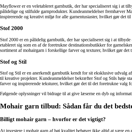
Mayflower er en veletableret garnbutik, der har specialiseret sig i at ti
pålidelige og stilfulde garnprodukter. Kundeanmeldelser fremhæver May
inspirerende og kreativt miljø for alle garnentusiaster, hvilket gør det t
Stof 2000
Stof 2000 er en pålidelig garnbutik, der har specialiseret sig i at tilb
etableret sig som en af de foretrukne destinationsbutikker for garnelsk
sortiment af mohairgarn i forskellige farver og texturer, hvilket gør det ti
Stof og Stil
Stof og Stil er en anerkendt garnbutik kendt for sit eksklusive udvalg 
til kreative projekter. Kundeanmeldelser bekræfter Stof og Stils høje st
farver og inspirerende teksturer, hvilket gør det til det foretrukne valg 
Følgende oplysninger vil bidrage til at give læserne en dyb og informati
Mohair garn tilbud: Sådan får du det bedste 
Billigt mohair garn – hvorfor er det vigtigt?
At investere i mohair garn af høj kvalitet behøver ikke altid at være en