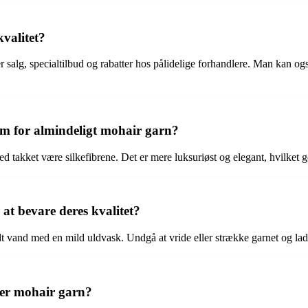
valitet?
 efter salg, specialtilbud og rabatter hos pålidelige forhandlere. Man kan
em for almindeligt mohair garn?
 takket være silkefibrene. Det er mere luksuriøst og elegant, hvilket gø
t bevare deres kvalitet?
t vand med en mild uldvask. Undgå at vride eller strække garnet og lad 
er mohair garn?