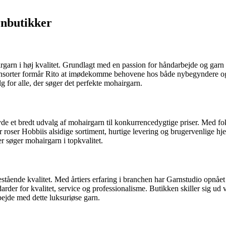
rnbutikker
garn i høj kvalitet. Grundlagt med en passion for håndarbejde og garn i 
arnsorter formår Rito at imødekomme behovene hos både nybegyndere og
lg for alle, der søger det perfekte mohairgarn.
byde et bredt udvalg af mohairgarn til konkurrencedygtige priser. Med fo
 roser Hobbiis alsidige sortiment, hurtige levering og brugervenlige hje
der søger mohairgarn i topkvalitet.
estående kvalitet. Med årtiers erfaring i branchen har Garnstudio opnået 
er for kvalitet, service og professionalisme. Butikken skiller sig ud ve
arbejde med dette luksuriøse garn.