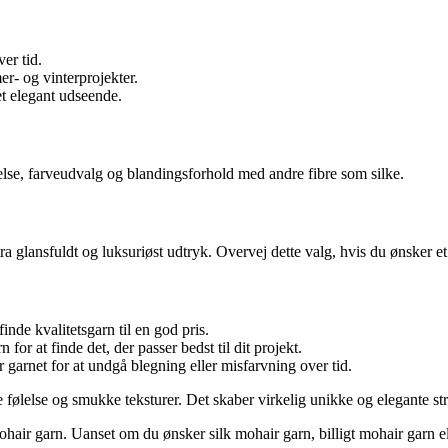
er tid.
er- og vinterprojekter.
et elegant udseende.
lse, farveudvalg og blandingsforhold med andre fibre som silke.
 glansfuldt og luksuriøst udtryk. Overvej dette valg, hvis du ønsker et s
nde kvalitetsgarn til en god pris.
 for at finde det, der passer bedst til dit projekt.
rnet for at undgå blegning eller misfarvning over tid.
 følelse og smukke teksturer. Det skaber virkelig unikke og elegante str
mohair garn. Uanset om du ønsker silk mohair garn, billigt mohair garn e