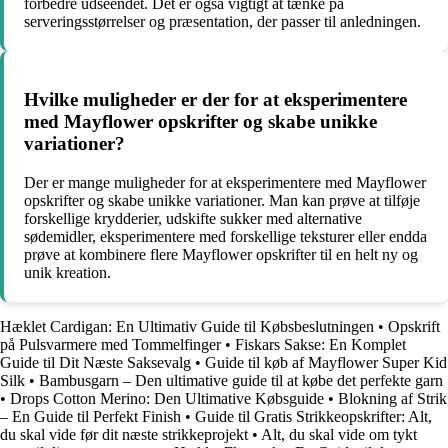
forbedre udseendet. Det er også vigtigt at tænke på
serveringsstørrelser og præsentation, der passer til anledningen.
Hvilke muligheder er der for at eksperimentere
med Mayflower opskrifter og skabe unikke
variationer?
Der er mange muligheder for at eksperimentere med Mayflower
opskrifter og skabe unikke variationer. Man kan prøve at tilføje
forskellige krydderier, udskifte sukker med alternative
sødemidler, eksperimentere med forskellige teksturer eller endda
prøve at kombinere flere Mayflower opskrifter til en helt ny og
unik kreation.
Hæklet Cardigan: En Ultimativ Guide til Købsbeslutningen
•
Opskrift
på Pulsvarmere med Tommelfinger
•
Fiskars Sakse: En Komplet
Guide til Dit Næste Saksevalg
•
Guide til køb af Mayflower Super Kid
Silk
•
Bambusgarn – Den ultimative guide til at købe det perfekte garn
•
Drops Cotton Merino: Den Ultimative Købsguide
•
Blokning af Strik
– En Guide til Perfekt Finish
•
Guide til Gratis Strikkeopskrifter: Alt,
du skal vide før dit næste strikkeprojekt
•
Alt, du skal vide om tykt