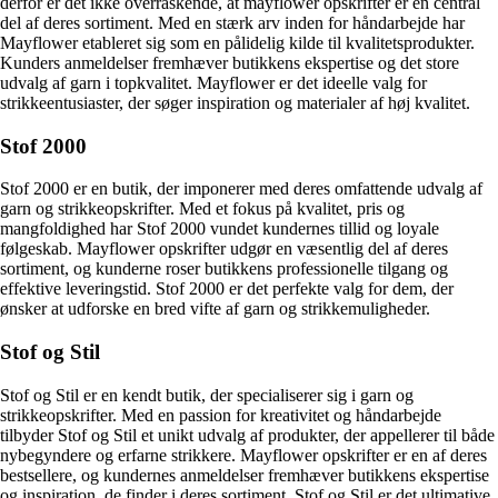
derfor er det ikke overraskende, at mayflower opskrifter er en central
del af deres sortiment. Med en stærk arv inden for håndarbejde har
Mayflower etableret sig som en pålidelig kilde til kvalitetsprodukter.
Kunders anmeldelser fremhæver butikkens ekspertise og det store
udvalg af garn i topkvalitet. Mayflower er det ideelle valg for
strikkeentusiaster, der søger inspiration og materialer af høj kvalitet.
Stof 2000
Stof 2000 er en butik, der imponerer med deres omfattende udvalg af
garn og strikkeopskrifter. Med et fokus på kvalitet, pris og
mangfoldighed har Stof 2000 vundet kundernes tillid og loyale
følgeskab. Mayflower opskrifter udgør en væsentlig del af deres
sortiment, og kunderne roser butikkens professionelle tilgang og
effektive leveringstid. Stof 2000 er det perfekte valg for dem, der
ønsker at udforske en bred vifte af garn og strikkemuligheder.
Stof og Stil
Stof og Stil er en kendt butik, der specialiserer sig i garn og
strikkeopskrifter. Med en passion for kreativitet og håndarbejde
tilbyder Stof og Stil et unikt udvalg af produkter, der appellerer til både
nybegyndere og erfarne strikkere. Mayflower opskrifter er en af deres
bestsellere, og kundernes anmeldelser fremhæver butikkens ekspertise
og inspiration, de finder i deres sortiment. Stof og Stil er det ultimative