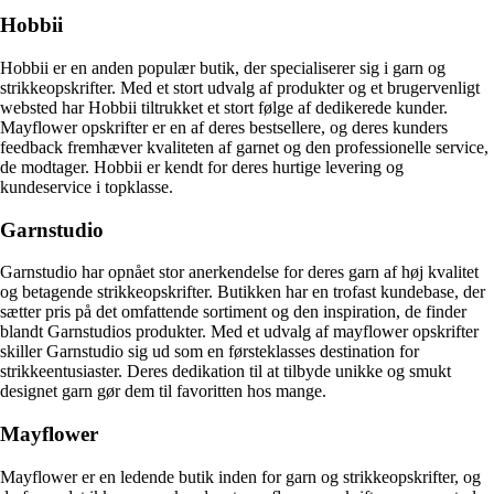
Hobbii
Hobbii er en anden populær butik, der specialiserer sig i garn og
strikkeopskrifter. Med et stort udvalg af produkter og et brugervenligt
websted har Hobbii tiltrukket et stort følge af dedikerede kunder.
Mayflower opskrifter er en af deres bestsellere, og deres kunders
feedback fremhæver kvaliteten af garnet og den professionelle service,
de modtager. Hobbii er kendt for deres hurtige levering og
kundeservice i topklasse.
Garnstudio
Garnstudio har opnået stor anerkendelse for deres garn af høj kvalitet
og betagende strikkeopskrifter. Butikken har en trofast kundebase, der
sætter pris på det omfattende sortiment og den inspiration, de finder
blandt Garnstudios produkter. Med et udvalg af mayflower opskrifter
skiller Garnstudio sig ud som en førsteklasses destination for
strikkeentusiaster. Deres dedikation til at tilbyde unikke og smukt
designet garn gør dem til favoritten hos mange.
Mayflower
Mayflower er en ledende butik inden for garn og strikkeopskrifter, og