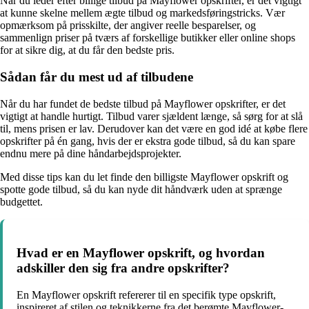
Når du leder efter billige tilbud på Mayflower opskrifter, er det vigtigt
at kunne skelne mellem ægte tilbud og markedsføringstricks. Vær
opmærksom på prisskilte, der angiver reelle besparelser, og
sammenlign priser på tværs af forskellige butikker eller online shops
for at sikre dig, at du får den bedste pris.
Sådan får du mest ud af tilbudene
Når du har fundet de bedste tilbud på Mayflower opskrifter, er det
vigtigt at handle hurtigt. Tilbud varer sjældent længe, så sørg for at slå
til, mens prisen er lav. Derudover kan det være en god idé at købe flere
opskrifter på én gang, hvis der er ekstra gode tilbud, så du kan spare
endnu mere på dine håndarbejdsprojekter.
Med disse tips kan du let finde den billigste Mayflower opskrift og
spotte gode tilbud, så du kan nyde dit håndværk uden at sprænge
budgettet.
Hvad er en Mayflower opskrift, og hvordan
adskiller den sig fra andre opskrifter?
En Mayflower opskrift refererer til en specifik type opskrift,
inspireret af stilen og teknikkerne fra det berømte Mayflower-