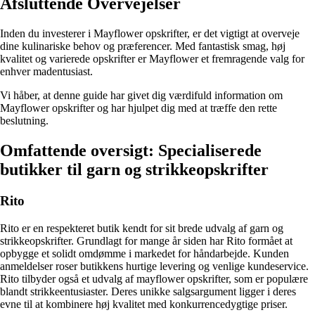
Afsluttende Overvejelser
Inden du investerer i Mayflower opskrifter, er det vigtigt at overveje
dine kulinariske behov og præferencer. Med fantastisk smag, høj
kvalitet og varierede opskrifter er Mayflower et fremragende valg for
enhver madentusiast.
Vi håber, at denne guide har givet dig værdifuld information om
Mayflower opskrifter og har hjulpet dig med at træffe den rette
beslutning.
Omfattende oversigt: Specialiserede
butikker til garn og strikkeopskrifter
Rito
Rito er en respekteret butik kendt for sit brede udvalg af garn og
strikkeopskrifter. Grundlagt for mange år siden har Rito formået at
opbygge et solidt omdømme i markedet for håndarbejde. Kunden
anmeldelser roser butikkens hurtige levering og venlige kundeservice.
Rito tilbyder også et udvalg af mayflower opskrifter, som er populære
blandt strikkeentusiaster. Deres unikke salgsargument ligger i deres
evne til at kombinere høj kvalitet med konkurrencedygtige priser.