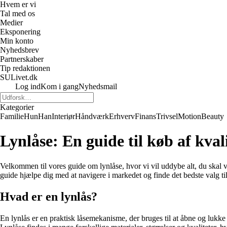
Hvem er vi
Tal med os
Medier
Eksponering
Min konto
Nyhedsbrev
Partnerskaber
Tip redaktionen
SULivet.dk
Log ind
Kom i gang
Nyhedsmail
Kategorier
Familie
Hun
Han
Interiør
Håndværk
Erhverv
Finans
Trivsel
Motion
Beauty
Lynlåse: En guide til køb af kvali
Velkommen til vores guide om lynlåse, hvor vi vil uddybe alt, du skal vid
guide hjælpe dig med at navigere i markedet og finde det bedste valg ti
Hvad er en lynlås?
En lynlås er en praktisk låsemekanisme, der bruges til at åbne og lukke 