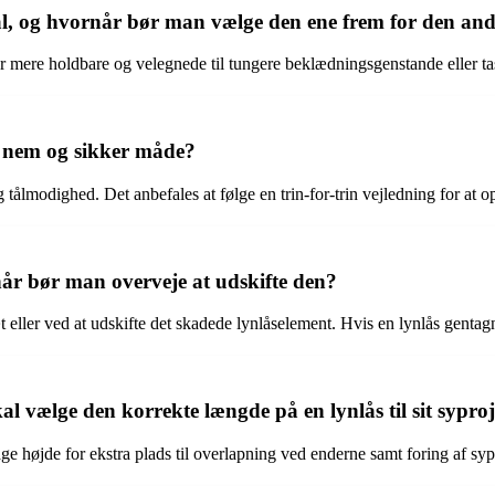
tal, og hvornår bør man vælge den ene frem for den an
 er mere holdbare og velegnede til tungere beklædningsgenstande eller ta
 nem og sikker måde?
ålmodighed. Det anbefales at følge en trin-for-trin vejledning for at opn
år bør man overveje at udskifte den?
 eller ved at udskifte det skadede lynlåselement. Hvis en lynlås gentagne
al vælge den korrekte længde på en lynlås til sit sypro
ge højde for ekstra plads til overlapning ved enderne samt foring af syp