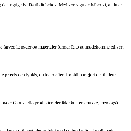
den rigtige lynlås til dit behov. Med vores guide håber vi, at du er
alle farver, længder og materialer formår Rito at imødekomme ethvert
præcis den lynlås, du leder efter. Hobbii har gjort det til deres
 tilbyder Garnstudio produkter, der ikke kun er smukke, men også
s i deres sortiment, der er fyldt med en bred vifte af muligheder.