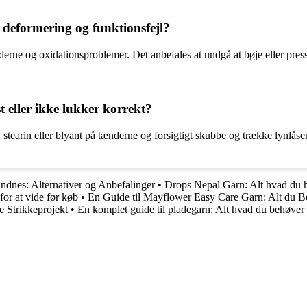
deformering og funktionsfejl?
derne og oxidationsproblemer. Det anbefales at undgå at bøje eller pres
 eller ikke lukker korrekt?
 stearin eller blyant på tænderne og forsigtigt skubbe og trække lynlåse
ndnes: Alternativer og Anbefalinger
•
Drops Nepal Garn: Alt hvad du ha
for at vide før køb
•
En Guide til Mayflower Easy Care Garn: Alt du B
 Strikkeprojekt
•
En komplet guide til pladegarn: Alt hvad du behøver a