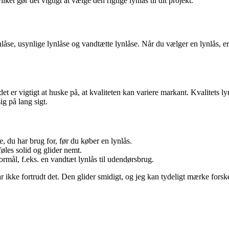
lket gør det vigtigt at vælge den rigtige lynlås til dit projekt.
låse, usynlige lynlåse og vandtætte lynlåse. Når du vælger en lynlås, er d
et er vigtigt at huske på, at kvaliteten kan variere markant. Kvalitets l
ig på lang sigt.
, du har brug for, før du køber en lynlås.
øles solid og glider nemt.
formål, f.eks. en vandtæt lynlås til udendørsbrug.
 har ikke fortrudt det. Den glider smidigt, og jeg kan tydeligt mærke forsk