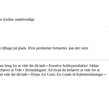
se lynlåse unødvendigt.
n tilbage på plads. Hvis problemet fortsætter, kan det være
r brug for at vide før dit køb
•
Kreative hobbyprodukter: Sådan
ehøver at Vide
•
Bomuldsgarn: Alt hvad du behøver at vide for at
t vide før dit køb
•
Drops Air Garn: En Guide til Købsbeslutninger
•