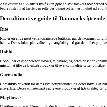
At investere i en kvalitets lynlås kan gøre en stor forskel i holdbarhed 
bedre rustet til at træffe den rette beslutning og få mest muligt ud af dit
Den ultimative guide til Danmarks førende b
Rito
Rito er en af de mest velrenommerede butikker, når det kommer til lynlå
behov. Deres fokus på kvalitet og mangfoldighed gør dem til et populær
Hobbii
Hobbii har et imponerende udvalg af lynlåse, og deres priser er konkurre
mission at tilbyde kvalitetsprodukter til overkommelige priser og sikre,
Garnstudio
Garnstudio er kendt for deres kvalitetsprodukter, og deres udvalg af l
ansvarlige. Deres engagement i at levere produkter af høj kvalitet gør de
Mayflower
Mayflower er en etableret butik, der har opbygget et solidt ry for deres 