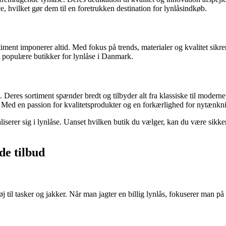
, hvilket gør dem til en foretrukken destination for lynlåsindkøb.
iment imponerer altid. Med fokus på trends, materialer og kvalitet sikrer 
t populære butikker for lynlåse i Danmark.
e. Deres sortiment spænder bredt og tilbyder alt fra klassiske til moderne
ed en passion for kvalitetsprodukter og en forkærlighed for nytænkning,
liserer sig i lynlåse. Uanset hvilken butik du vælger, kan du være sikker
ode tilbud
 tøj til tasker og jakker. Når man jagter en billig lynlås, fokuserer man 