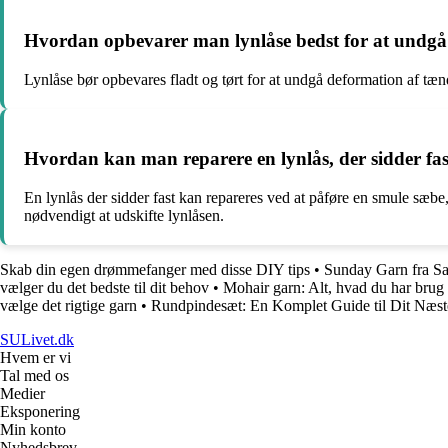
Hvordan opbevarer man lynlåse bedst for at undgå 
Lynlåse bør opbevares fladt og tørt for at undgå deformation af tæn
Hvordan kan man reparere en lynlås, der sidder fast
En lynlås der sidder fast kan repareres ved at påføre en smule sæbe,
nødvendigt at udskifte lynlåsen.
Skab din egen drømmefanger med disse DIY tips
•
Sunday Garn fra Sa
vælger du det bedste til dit behov
•
Mohair garn: Alt, hvad du har brug 
vælge det rigtige garn
•
Rundpindesæt: En Komplet Guide til Dit Næste
SULivet.dk
Hvem er vi
Tal med os
Medier
Eksponering
Min konto
Nyhedsbrev