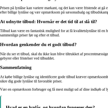
Prisen på lynlåse kan variere markant, og det kan være fristende at gå e
efter billige lynlåse og vær opmærksom på sæsonudsalg og tilbudskam
At udnytte tilbud: Hvornår er det tid til at slå til?
Tilbud kan være en fantastisk mulighed for at få kvalitetslynlåse til e
sammenlign priser før og efter et tilbud.
Hvordan genkender du et godt tilbud?
Når du ser et tilbud, skal du ikke kun blive tiltrukket af procentmæssige
gebyrer eller fristelser ved tilbuddet.
Sammenfatning
At købe billige lynlåse og identificere gode tilbud kræver opmærksomh
sikre dig gode lynlåse til favorable priser.
Vær en opmærksom forbruger og få mest muligt ud af dine indkøb af ly
Hvad er en lynlås, og hvordan fungerer den?