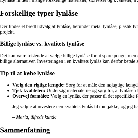
Lynlåse findes i mange forskellige materialer, størrelser og kvaliteter, hvi
Forskellige typer lynlåse
Der findes et bredt udvalg af lynlåse, herunder metal lynlåse, plastik lyn
projekt.
Billige lynlåse vs. kvalitets lynlåse
Det kan være fristende at vælge billige lynlåse for at spare penge, men d
billige alternativer. Investeringen i en kvalitets lynlås kan derfor betale s
Tip til at købe lynlåse
Vælg den rigtige længde:
Sørg for at måle den nøjagtige længde
Tjek kvaliteten:
Undersøg materialerne og sørg for, at lynlåsen f
Overvej formålet:
Vælg en lynlås, der passer til det specifikke 
Jeg valgte at investere i en kvalitets lynlås til min jakke, og jeg
– Maria, tilfreds kunde
Sammenfatning