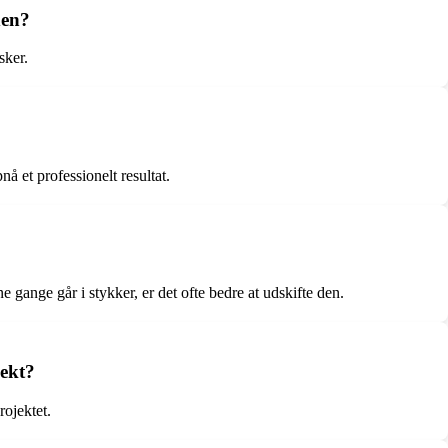
den?
sker.
å et professionelt resultat.
 gange går i stykker, er det ofte bedre at udskifte den.
jekt?
rojektet.