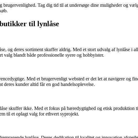
og brugervenlighed. Tag dig tid til at undersøge dine muligheder og vælg 
 køb.
utikker til lynlåse
se, og deres sortiment skuffer aldrig. Med et stort udvalg af lynlåse i 
t valg blandt både professionelle syere og hobbyister.
ncedygtige. Med et brugervenligt websted er det let at navigere og finde 
 at deres kunder altid får en god handelsoplevelse.
ynlåse skuffer ikke. Med et fokus på bæredygtighed og etisk produktion
m til et oplagt valg for ethvert syprojekt.
fremragende lynlåse. Deres dedikation til kvalitet og innovation afspejle