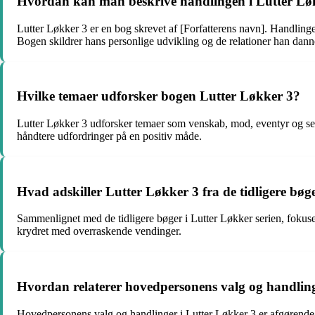
Hvordan kan man beskrive handlingen i Lutter Lø
Lutter Løkker 3 er en bog skrevet af [Forfatterens navn]. Handling
Bogen skildrer hans personlige udvikling og de relationer han dann
Hvilke temaer udforsker bogen Lutter Løkker 3?
Lutter Løkker 3 udforsker temaer som venskab, mod, eventyr og se
håndtere udfordringer på en positiv måde.
Hvad adskiller Lutter Løkker 3 fra de tidligere bøge
Sammenlignet med de tidligere bøger i Lutter Løkker serien, fokus
krydret med overraskende vendinger.
Hvordan relaterer hovedpersonens valg og handlinge
Hovedpersonens valg og handlinger i Lutter Løkker 3 er afgørende