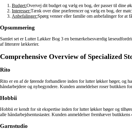
Budget:
Overvej dit budget og vælg en bog, der passer til dine 
Interesser:
Tænk over dine præferencer og vælg en bog, der match
Anbefalinger:
Spørg venner eller familie om anbefalinger for at f
Opsummering
Samlet set er Lutter Løkker Bog 3 en bemærkelsesværdig læseudfordring
af litterære lækkerier.
Comprehensive Overview of Specialized Sto
Rito
Rito er en af de førende forhandlere inden for lutter løkker bøger, og ha
håndarbejdere og nybegyndere. Kunden anmeldelser roser butikken for d
Hobbii
Hobbii er kendt for sit ekspertise inden for lutter løkker bøger og ti
alle håndarbejdsentusiaster. Kunden anmeldelser fremhæver butikkens e
Garnstudio