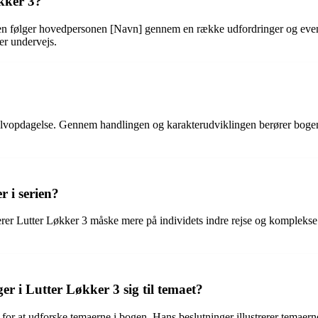
kker 3?
en følger hovedpersonen [Navn] gennem en række udfordringer og eventyr
er undervejs.
lvopdagelse. Gennem handlingen og karakterudviklingen berører bogen 
r i serien?
erer Lutter Løkker 3 måske mere på individets indre rejse og kompleks
r i Lutter Løkker 3 sig til temaet?
 for at udforske temaerne i bogen. Hans beslutninger illustrerer tema