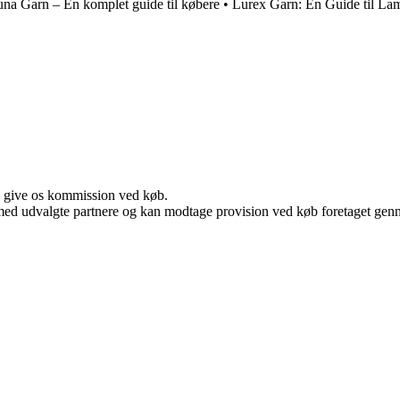
na Garn – En komplet guide til købere
•
Lurex Garn: En Guide til L
n give os kommission ved køb.
med udvalgte partnere og kan modtage provision ved køb foretaget gennem