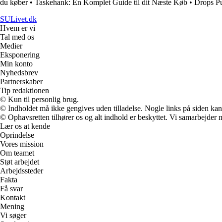
du køber
•
Taskehank: En Komplet Guide til dit Næste Køb
•
Drops Pu
SULivet.dk
Hvem er vi
Tal med os
Medier
Eksponering
Min konto
Nyhedsbrev
Partnerskaber
Tip redaktionen
© Kun til personlig brug.
© Indholdet må ikke gengives uden tilladelse. Nogle links på siden ka
© Ophavsretten tilhører os og alt indhold er beskyttet. Vi samarbejder 
Lær os at kende
Oprindelse
Vores mission
Om teamet
Støt arbejdet
Arbejdssteder
Fakta
Få svar
Kontakt
Mening
Vi søger