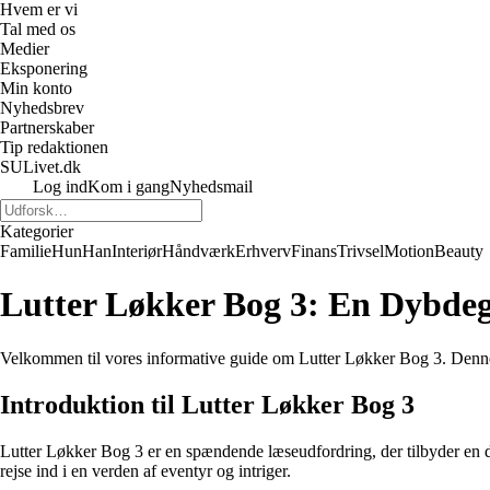
Hvem er vi
Tal med os
Medier
Eksponering
Min konto
Nyhedsbrev
Partnerskaber
Tip redaktionen
SULivet.dk
Log ind
Kom i gang
Nyhedsmail
Kategorier
Familie
Hun
Han
Interiør
Håndværk
Erhverv
Finans
Trivsel
Motion
Beauty
Lutter Løkker Bog 3: En Dybdegå
Velkommen til vores informative guide om Lutter Løkker Bog 3. Denne arti
Introduktion til Lutter Løkker Bog 3
Lutter Løkker Bog 3 er en spændende læseudfordring, der tilbyder en d
rejse ind i en verden af eventyr og intriger.