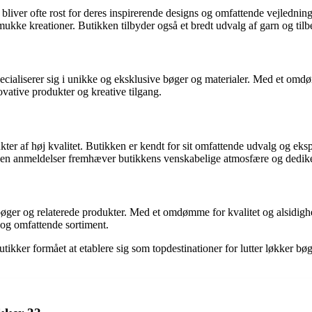
bliver ofte rost for deres inspirerende designs og omfattende vejledni
mukke kreationer. Butikken tilbyder også et bredt udvalg af garn og tilb
specialiserer sig i unikke og eksklusive bøger og materialer. Med et omd
vative produkter og kreative tilgang.
ukter af høj kvalitet. Butikken er kendt for sit omfattende udvalg og ek
unden anmeldelser fremhæver butikkens venskabelige atmosfære og dedik
er bøger og relaterede produkter. Med et omdømme for kvalitet og alsidighe
og omfattende sortiment.
tikker formået at etablere sig som topdestinationer for lutter løkker bø