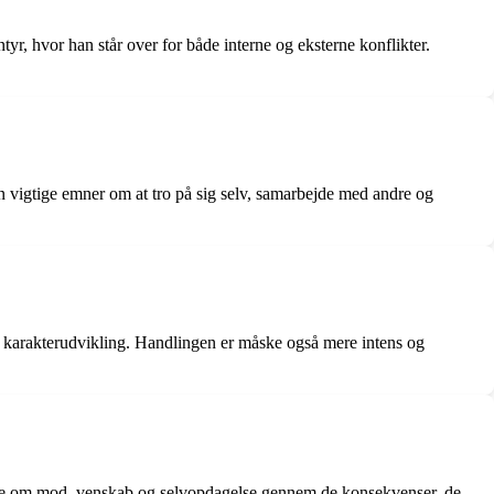
, hvor han står over for både interne og eksterne konflikter.
vigtige emner om at tro på sig selv, samarbejde med andre og
e karakterudvikling. Handlingen er måske også mere intens og
erne om mod, venskab og selvopdagelse gennem de konsekvenser, de