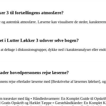
er 3 til fortællingens atmosfære?
e og autentisk atmosfære. Læserne kan visualisere de steder, karakterern
set i Lutter Løkker 3 udover selve bogen?
at deltage i diskussionsgrupper, dykke ned i karakteranalyser eller endda
lader hovedpersonens rejse læserne?
onens rejse efterlader læserne med [Beskrivelse af læsernes følelser],
om trææsker med låg
•
Håndledsvarmere: En Komplet Guide til Opskrif
l Gratis Opskrift og Hæklet Tæppe
•
Gæstehåndklæder: En Komplet K