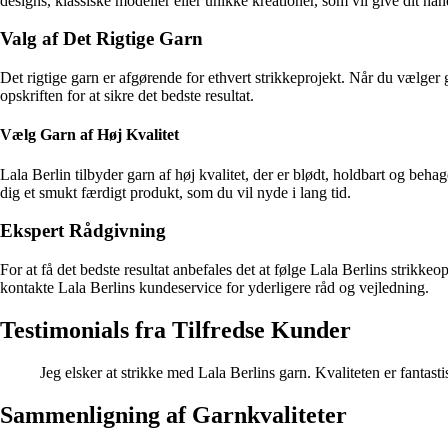
designs, klassiske modeller eller unikke kreationer, som vil give dit hå
Valg af Det Rigtige Garn
Det rigtige garn er afgørende for ethvert strikkeprojekt. Når du vælger 
opskriften for at sikre det bedste resultat.
Vælg Garn af Høj Kvalitet
Lala Berlin tilbyder garn af høj kvalitet, der er blødt, holdbart og behag
dig et smukt færdigt produkt, som du vil nyde i lang tid.
Ekspert Rådgivning
For at få det bedste resultat anbefales det at følge Lala Berlins strikke
kontakte Lala Berlins kundeservice for yderligere råd og vejledning.
Testimonials fra Tilfredse Kunder
Jeg elsker at strikke med Lala Berlins garn. Kvaliteten er fantast
Sammenligning af Garnkvaliteter