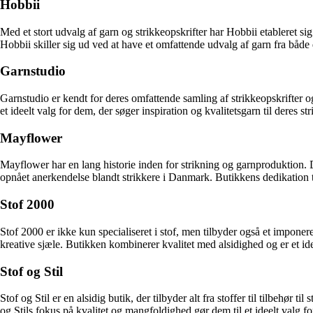
Hobbii
Med et stort udvalg af garn og strikkeopskrifter har Hobbii etableret s
Hobbii skiller sig ud ved at have et omfattende udvalg af garn fra både
Garnstudio
Garnstudio er kendt for deres omfattende samling af strikkeopskrifter o
et ideelt valg for dem, der søger inspiration og kvalitetsgarn til deres st
Mayflower
Mayflower har en lang historie inden for strikning og garnproduktion. 
opnået anerkendelse blandt strikkere i Danmark. Butikkens dedikation ti
Stof 2000
Stof 2000 er ikke kun specialiseret i stof, men tilbyder også et imponer
kreative sjæle. Butikken kombinerer kvalitet med alsidighed og er et idee
Stof og Stil
Stof og Stil er en alsidig butik, der tilbyder alt fra stoffer til tilbehør
og Stils fokus på kvalitet og mangfoldighed gør dem til et ideelt valg for