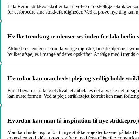
Lala Berlin strikkeopskrifter kan involvere forskellige teknikker s
for at forbedre sine strikkefærdigheder. Ved at prøve nye ting kan
Hvilke trends og tendenser ses inden for lala berlin
Aktuelt ses tendenser som farverige mønstre, fine detaljer og asymm
hvilket afspejles i mange af deres opskrifter. At følge med i trends 
Hvordan kan man bedst pleje og vedligeholde strikket
For at bevare strikketøjets kvalitet anbefales det at vaske det forsi
kan miste formen. Ved at pleje strikketøjet korrekt kan man forlænge
Hvordan kan man få inspiration til nye strikkeproje
Man kan finde inspiration til nye strikkeprojekter baseret på lala 
er også en god idé at prøve sig frem med forskellige farver og tekstu