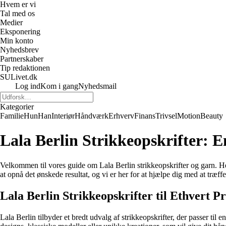
Hvem er vi
Tal med os
Medier
Eksponering
Min konto
Nyhedsbrev
Partnerskaber
Tip redaktionen
SULivet.dk
Log ind
Kom i gang
Nyhedsmail
Kategorier
Familie
Hun
Han
Interiør
Håndværk
Erhverv
Finans
Trivsel
Motion
Beauty
Lala Berlin Strikkeopskrifter: E
Velkommen til vores guide om Lala Berlin strikkeopskrifter og garn. Her 
at opnå det ønskede resultat, og vi er her for at hjælpe dig med at træffe
Lala Berlin Strikkeopskrifter til Ethvert P
Lala Berlin tilbyder et bredt udvalg af strikkeopskrifter, der passer t