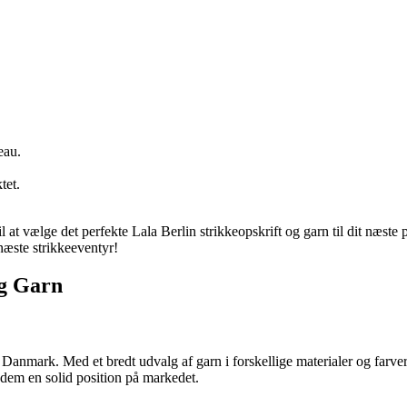
eau.
tet.
il at vælge det perfekte Lala Berlin strikkeopskrift og garn til dit næste
næste strikkeeventyr!
og Garn
 i Danmark. Med et bredt udvalg af garn i forskellige materialer og farv
 dem en solid position på markedet.