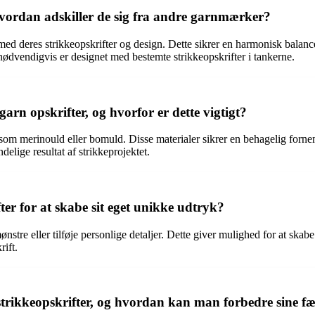
 hvordan adskiller de sig fra andre garnmærker?
n med deres strikkeopskrifter og design. Dette sikrer en harmonisk balan
 nødvendigvis er designet med bestemte strikkeopskrifter i tankerne.
garn opskrifter, og hvorfor er dette vigtigt?
e som merinould eller bomuld. Disse materialer sikrer en behagelig forne
delige resultat af strikkeprojektet.
ter for at skabe sit eget unikke udtryk?
nstre eller tilføje personlige detaljer. Dette giver mulighed for at skabe 
rift.
 strikkeopskrifter, og hvordan kan man forbedre sine f