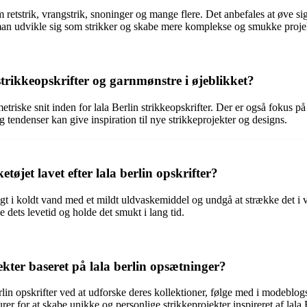
om retstrik, vrangstrik, snoninger og mange flere. Det anbefales at øve 
 man udvikle sig som strikker og skabe mere komplekse og smukke proje
 strikkeopskrifter og garnmønstre i øjeblikket?
etriske snit inden for lala Berlin strikkeopskrifter. Der er også fokus 
og tendenser kan give inspiration til nye strikkeprojekter og designs.
øjet lavet efter lala berlin opskrifter?
gtigt i koldt vand med et mildt uldvaskemiddel og undgå at strække det i v
 dets levetid og holde det smukt i lang tid.
kter baseret på lala berlin opsætninger?
Berlin opskrifter ved at udforske deres kollektioner, følge med i modebl
rer for at skabe unikke og personlige strikkeprojekter inspireret af lala 