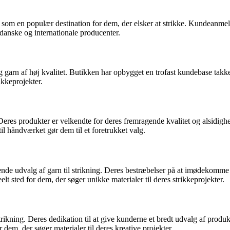
ig som en populær destination for dem, der elsker at strikke. Kundeanme
 danske og internationale producenter.
g garn af høj kvalitet. Butikken har opbygget en trofast kundebase takk
rikkeprojekter.
Deres produkter er velkendte for deres fremragende kvalitet og alsidigh
l håndværket gør dem til et foretrukket valg.
ende udvalg af garn til strikning. Deres bestræbelser på at imødekomme f
lt sted for dem, der søger unikke materialer til deres strikkeprojekter.
 til strikning. Deres dedikation til at give kunderne et bredt udvalg af pro
 dem, der søger materialer til deres kreative projekter.