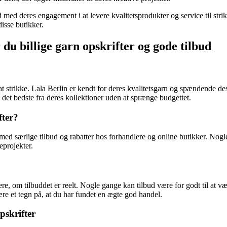
 med deres engagement i at levere kvalitetsprodukter og service til stri
disse butikker.
du billige garn opskrifter og gode tilbud
 at strikke. Lala Berlin er kendt for deres kvalitetsgarn og spændende de
e det bedste fra deres kollektioner uden at sprænge budgettet.
fter?
e med særlige tilbud og rabatter hos forhandlere og online butikker. Nog
eprojekter.
rdere, om tilbuddet er reelt. Nogle gange kan tilbud være for godt til at 
ære et tegn på, at du har fundet en ægte god handel.
pskrifter