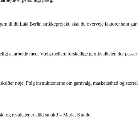
ndarbejde et personligt præg.
garn til dit Lala Berlin strikkeprojekt, skal du overveje faktorer som ga
eligt at arbejde med. Vælg mellem forskellige garnkvaliteter, der passer t
opskrifter nøje. Følg instruktionerne om garnvalg, masketæthed og størrels
isk, og resultatet er altid smukt! – Maria, Kunde