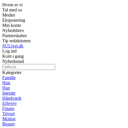
Hvem er vi
Tal med os
Medier
Eksponering
Min konto
Nyhedsbrev
Partnerskaber
Tip redaktionen
SULivet.dk
Log ind
Kom i gang
Nyhedsmail
Kategorier
Familie
Hun
Han
Interiør
Håndværk
Erhverv
Finans
Trivsel
Motion
Beauty