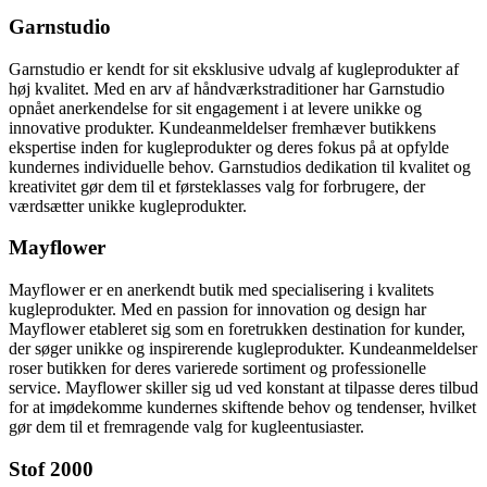
Garnstudio
Garnstudio er kendt for sit eksklusive udvalg af kugleprodukter af
høj kvalitet. Med en arv af håndværkstraditioner har Garnstudio
opnået anerkendelse for sit engagement i at levere unikke og
innovative produkter. Kundeanmeldelser fremhæver butikkens
ekspertise inden for kugleprodukter og deres fokus på at opfylde
kundernes individuelle behov. Garnstudios dedikation til kvalitet og
kreativitet gør dem til et førsteklasses valg for forbrugere, der
værdsætter unikke kugleprodukter.
Mayflower
Mayflower er en anerkendt butik med specialisering i kvalitets
kugleprodukter. Med en passion for innovation og design har
Mayflower etableret sig som en foretrukken destination for kunder,
der søger unikke og inspirerende kugleprodukter. Kundeanmeldelser
roser butikken for deres varierede sortiment og professionelle
service. Mayflower skiller sig ud ved konstant at tilpasse deres tilbud
for at imødekomme kundernes skiftende behov og tendenser, hvilket
gør dem til et fremragende valg for kugleentusiaster.
Stof 2000