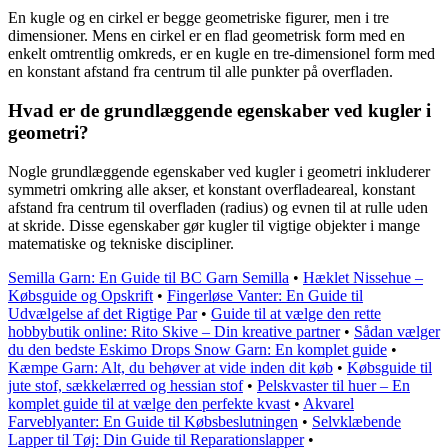
En kugle og en cirkel er begge geometriske figurer, men i tre
dimensioner. Mens en cirkel er en flad geometrisk form med en
enkelt omtrentlig omkreds, er en kugle en tre-dimensionel form med
en konstant afstand fra centrum til alle punkter på overfladen.
Hvad er de grundlæggende egenskaber ved kugler i
geometri?
Nogle grundlæggende egenskaber ved kugler i geometri inkluderer
symmetri omkring alle akser, et konstant overfladeareal, konstant
afstand fra centrum til overfladen (radius) og evnen til at rulle uden
at skride. Disse egenskaber gør kugler til vigtige objekter i mange
matematiske og tekniske discipliner.
Semilla Garn: En Guide til BC Garn Semilla
•
Hæklet Nissehue –
Købsguide og Opskrift
•
Fingerløse Vanter: En Guide til
Udvælgelse af det Rigtige Par
•
Guide til at vælge den rette
hobbybutik online: Rito Skive – Din kreative partner
•
Sådan vælger
du den bedste Eskimo Drops Snow Garn: En komplet guide
•
Kæmpe Garn: Alt, du behøver at vide inden dit køb
•
Købsguide til
jute stof, sækkelærred og hessian stof
•
Pelskvaster til huer – En
komplet guide til at vælge den perfekte kvast
•
Akvarel
Farveblyanter: En Guide til Købsbeslutningen
•
Selvklæbende
Lapper til Tøj: Din Guide til Reparationslapper
•