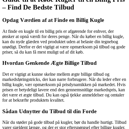
– Find De Bedste Tilbud
Opdag Værdien af at Finde en Billig Kugle
At finde en kugle til en billig pris er afgørende for enhver, der
ønsker at opnå værdi for deres penge. Når du køber en billig kugle,
kan du nyde glæden ved produktet uden at belaste din tegnebog
unødigt. Derfor er det vigtigt at være opmærksom på tilbud og gode
priser, så du kan få mest muligt ud af dit køb.
Hvordan Genkende Ægte Billige Tilbud
Det er vigtigt at kunne skelne mellem ægte billige tilbud og
markedsføringstricks, der kan narre forbrugere. Når du leder efter en
billig kugle, vær opmærksom på prisdynamikken på markedet. Hvis
prisen er betydeligt lavere end den gennemsnitlige markedspris, kan
det være et ægte tilbud. Du kan også tjekke anmeldelser og omtaler
for at bekræfte produktets kvalitet.
Sådan Udnytter du Tilbud til din Forde
Når du støder på gode tilbud på kugler, bør du handle hurtigt. Tilbud
varer sjældent længe, og der er stor efterspørgsel efter billige kugler.