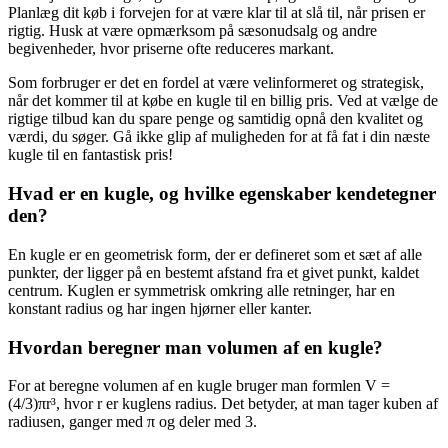
Planlæg dit køb i forvejen for at være klar til at slå til, når prisen er
rigtig. Husk at være opmærksom på sæsonudsalg og andre
begivenheder, hvor priserne ofte reduceres markant.
Som forbruger er det en fordel at være velinformeret og strategisk,
når det kommer til at købe en kugle til en billig pris. Ved at vælge de
rigtige tilbud kan du spare penge og samtidig opnå den kvalitet og
værdi, du søger. Gå ikke glip af muligheden for at få fat i din næste
kugle til en fantastisk pris!
Hvad er en kugle, og hvilke egenskaber kendetegner
den?
En kugle er en geometrisk form, der er defineret som et sæt af alle
punkter, der ligger på en bestemt afstand fra et givet punkt, kaldet
centrum. Kuglen er symmetrisk omkring alle retninger, har en
konstant radius og har ingen hjørner eller kanter.
Hvordan beregner man volumen af en kugle?
For at beregne volumen af en kugle bruger man formlen V =
(4/3)πr³, hvor r er kuglens radius. Det betyder, at man tager kuben af
radiusen, ganger med π og deler med 3.