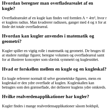
Hvordan beregner man overfladearealet af en
kugle?
Overfladearealet af en kugle kan findes ved formlen A = 4πr², hvor r
er kuglens radius. Man kvadrerer radiusen, ganger med 4 og π for at
finde det totale overfladeareal.
Hvordan kan kugler anvendes i matematik og
geometri?
Kugler spiller en vigtig rolle i matematik og geometri. De bruges til
at studere rumlige figurer, beregne volumen og overfladeareal samt
for at illustrere koncepter som sfærisk symmetri og kuglesnittet.
Hvad er forskellen mellem en kugle og en kugleskal?
En kugle refererer normalt til selve geometriske figuren, mens en
kugleskal er den ydre overflade af kuglen. Kugleskallen kan
betragtes som den grænseflade, der definerer kuglens ydre omkreds.
Hvilke realverdenapplikationer har kugler?
Kugler findes i mange realverdensapplikationer såsom boldspil,