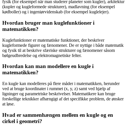
fysik (for eksempel når man studerer planeter som kugler), arkitektur
(kupler og kugleformede strukturer), madlavning (for eksempel
kødboller) og i ingeniørvidenskab (for eksempel kuglelejer).
Hvordan bruger man kuglefunktioner i
matematikken?
Kuglefunktioner er matematiske funktioner, der beskriver
kugleformede figurer og fænomener. De er nyttige i både matematik
og fysik til at beskrive sfæriske strukturer og fænomener såsom
bølgeudbredelse og elektromagnetiske felter.
Hvordan kan man modellere en kugle i
matematikken?
En kugle kan modelleres på flere måder i matematikken, herunder
ved at bruge koordinater i rummet (x, y, z) samt ved hjælp af
ligninger og parametriske beskrivelser. Matematikere kan bruge
forskellige teknikker afhængigt af det specifikke problem, de ønsker
at løse.
Hvad er sammenhængen mellem en kugle og en
cirkel i geometri?