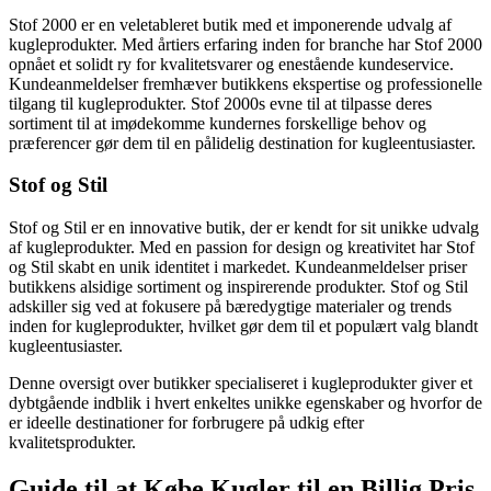
Stof 2000 er en veletableret butik med et imponerende udvalg af
kugleprodukter. Med årtiers erfaring inden for branche har Stof 2000
opnået et solidt ry for kvalitetsvarer og enestående kundeservice.
Kundeanmeldelser fremhæver butikkens ekspertise og professionelle
tilgang til kugleprodukter. Stof 2000s evne til at tilpasse deres
sortiment til at imødekomme kundernes forskellige behov og
præferencer gør dem til en pålidelig destination for kugleentusiaster.
Stof og Stil
Stof og Stil er en innovative butik, der er kendt for sit unikke udvalg
af kugleprodukter. Med en passion for design og kreativitet har Stof
og Stil skabt en unik identitet i markedet. Kundeanmeldelser priser
butikkens alsidige sortiment og inspirerende produkter. Stof og Stil
adskiller sig ved at fokusere på bæredygtige materialer og trends
inden for kugleprodukter, hvilket gør dem til et populært valg blandt
kugleentusiaster.
Denne oversigt over butikker specialiseret i kugleprodukter giver et
dybtgående indblik i hvert enkeltes unikke egenskaber og hvorfor de
er ideelle destinationer for forbrugere på udkig efter
kvalitetsprodukter.
Guide til at Købe Kugler til en Billig Pris