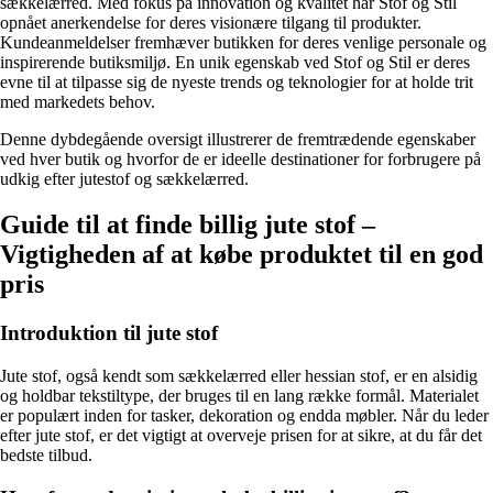
sækkelærred. Med fokus på innovation og kvalitet har Stof og Stil
opnået anerkendelse for deres visionære tilgang til produkter.
Kundeanmeldelser fremhæver butikken for deres venlige personale og
inspirerende butiksmiljø. En unik egenskab ved Stof og Stil er deres
evne til at tilpasse sig de nyeste trends og teknologier for at holde trit
med markedets behov.
Denne dybdegående oversigt illustrerer de fremtrædende egenskaber
ved hver butik og hvorfor de er ideelle destinationer for forbrugere på
udkig efter jutestof og sækkelærred.
Guide til at finde billig jute stof –
Vigtigheden af at købe produktet til en god
pris
Introduktion til jute stof
Jute stof, også kendt som sækkelærred eller hessian stof, er en alsidig
og holdbar tekstiltype, der bruges til en lang række formål. Materialet
er populært inden for tasker, dekoration og endda møbler. Når du leder
efter jute stof, er det vigtigt at overveje prisen for at sikre, at du får det
bedste tilbud.