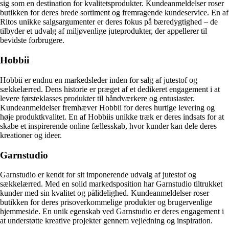
sig som en destination for kvalitetsprodukter. Kundeanmeldelser roser
butikken for deres brede sortiment og fremragende kundeservice. En af
Ritos unikke salgsargumenter er deres fokus på bæredygtighed – de
tilbyder et udvalg af miljøvenlige juteprodukter, der appellerer til
bevidste forbrugere.
Hobbii
Hobbii er endnu en markedsleder inden for salg af jutestof og
sækkelærred. Dens historie er præget af et dedikeret engagement i at
levere førsteklasses produkter til håndværkere og entusiaster.
Kundeanmeldelser fremhæver Hobbii for deres hurtige levering og
høje produktkvalitet. En af Hobbiis unikke træk er deres indsats for at
skabe et inspirerende online fællesskab, hvor kunder kan dele deres
kreationer og ideer.
Garnstudio
Garnstudio er kendt for sit imponerende udvalg af jutestof og
sækkelærred. Med en solid markedsposition har Garnstudio tiltrukket
kunder med sin kvalitet og pålidelighed. Kundeanmeldelser roser
butikken for deres prisoverkommelige produkter og brugervenlige
hjemmeside. En unik egenskab ved Garnstudio er deres engagement i
at understøtte kreative projekter gennem vejledning og inspiration.