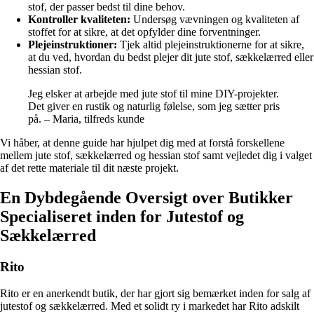
stof, der passer bedst til dine behov.
Kontroller kvaliteten:
Undersøg vævningen og kvaliteten af
stoffet for at sikre, at det opfylder dine forventninger.
Plejeinstruktioner:
Tjek altid plejeinstruktionerne for at sikre,
at du ved, hvordan du bedst plejer dit jute stof, sækkelærred eller
hessian stof.
Jeg elsker at arbejde med jute stof til mine DIY-projekter.
Det giver en rustik og naturlig følelse, som jeg sætter pris
på. – Maria, tilfreds kunde
Vi håber, at denne guide har hjulpet dig med at forstå forskellene
mellem jute stof, sækkelærred og hessian stof samt vejledet dig i valget
af det rette materiale til dit næste projekt.
En Dybdegående Oversigt over Butikker
Specialiseret inden for Jutestof og
Sækkelærred
Rito
Rito er en anerkendt butik, der har gjort sig bemærket inden for salg af
jutestof og sækkelærred. Med et solidt ry i markedet har Rito adskilt