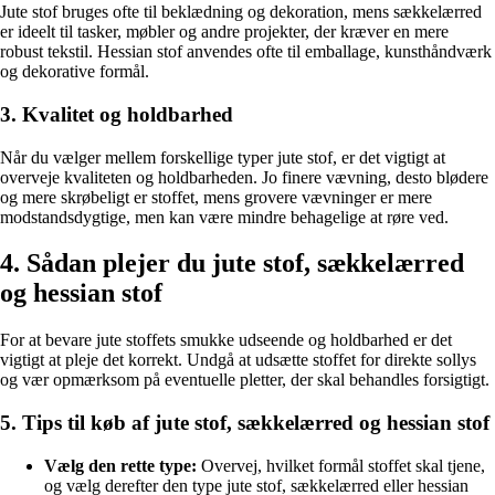
Jute stof bruges ofte til beklædning og dekoration, mens sækkelærred
er ideelt til tasker, møbler og andre projekter, der kræver en mere
robust tekstil. Hessian stof anvendes ofte til emballage, kunsthåndværk
og dekorative formål.
3. Kvalitet og holdbarhed
Når du vælger mellem forskellige typer jute stof, er det vigtigt at
overveje kvaliteten og holdbarheden. Jo finere vævning, desto blødere
og mere skrøbeligt er stoffet, mens grovere vævninger er mere
modstandsdygtige, men kan være mindre behagelige at røre ved.
4. Sådan plejer du jute stof, sækkelærred
og hessian stof
For at bevare jute stoffets smukke udseende og holdbarhed er det
vigtigt at pleje det korrekt. Undgå at udsætte stoffet for direkte sollys
og vær opmærksom på eventuelle pletter, der skal behandles forsigtigt.
5. Tips til køb af jute stof, sækkelærred og hessian stof
Vælg den rette type:
Overvej, hvilket formål stoffet skal tjene,
og vælg derefter den type jute stof, sækkelærred eller hessian