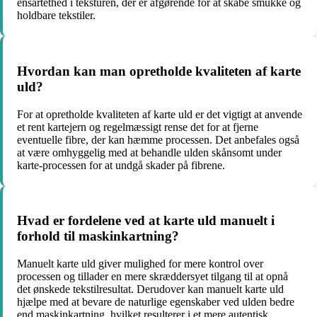
ensartethed i teksturen, der er afgørende for at skabe smukke og
holdbare tekstiler.
Hvordan kan man opretholde kvaliteten af karte
uld?
For at opretholde kvaliteten af karte uld er det vigtigt at anvende
et rent kartejern og regelmæssigt rense det for at fjerne
eventuelle fibre, der kan hæmme processen. Det anbefales også
at være omhyggelig med at behandle ulden skånsomt under
karte-processen for at undgå skader på fibrene.
Hvad er fordelene ved at karte uld manuelt i
forhold til maskinkartning?
Manuelt karte uld giver mulighed for mere kontrol over
processen og tillader en mere skræddersyet tilgang til at opnå
det ønskede tekstilresultat. Derudover kan manuelt karte uld
hjælpe med at bevare de naturlige egenskaber ved ulden bedre
end maskinkartning, hvilket resulterer i et mere autentisk