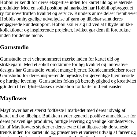
Hobbii er kendt for deres ekspertise inden for kartet uld og relaterede
produkter. Med en solid position på markedet har Hobbii opbygget et
ry for uovertruffen kvalitet og service. Kunders anmeldelser fremhæver
Hobbiis omhyggelige udvælgelse af garn og tilbehør samt deres
engagerede kundesupport. Hobbii skiller sig ud ved at tilbyde unikke
kollektioner og inspirerende projekter, hvilket gør dem til foretrukne
inden for denne niche.
Garnstudio
Garnstudio er et velrenommeret mærke inden for kartet uld og
strikkegarn. Med et solidt omdømme for høj kvalitet og innovative
designs har Garnstudio vundet mange hjerter. Kundeanmeldelser roser
Garnstudio for deres inspirerende mønstre, brugervenlige hjemmeside
og hurtige levering. Garnstudios fokus på bæredygtighed og kreativitet
gør dem til en førsteklasses destination for kartet uld-entusiaster.
Mayflower
Mayflower har et stærkt fodfæste i markedet med deres udvalg af
kartet uld og tilbehør. Butikken nyder generelt positive anmeldelser for
deres prisvenlige produkter, hurtige levering og venlige kundeservice.
En af Mayflowers styrker er deres evne til at tilpasse sig de seneste
trends inden for kartet uld og præsentere et varieret udvalg af farver og