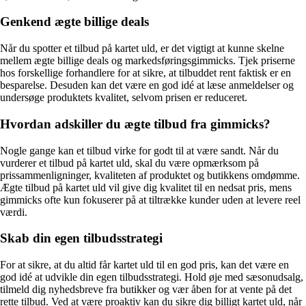
Genkend ægte billige deals
Når du spotter et tilbud på kartet uld, er det vigtigt at kunne skelne
mellem ægte billige deals og markedsføringsgimmicks. Tjek priserne
hos forskellige forhandlere for at sikre, at tilbuddet rent faktisk er en
besparelse. Desuden kan det være en god idé at læse anmeldelser og
undersøge produktets kvalitet, selvom prisen er reduceret.
Hvordan adskiller du ægte tilbud fra gimmicks?
Nogle gange kan et tilbud virke for godt til at være sandt. Når du
vurderer et tilbud på kartet uld, skal du være opmærksom på
prissammenligninger, kvaliteten af produktet og butikkens omdømme.
Ægte tilbud på kartet uld vil give dig kvalitet til en nedsat pris, mens
gimmicks ofte kun fokuserer på at tiltrække kunder uden at levere reel
værdi.
Skab din egen tilbudsstrategi
For at sikre, at du altid får kartet uld til en god pris, kan det være en
god idé at udvikle din egen tilbudsstrategi. Hold øje med sæsonudsalg,
tilmeld dig nyhedsbreve fra butikker og vær åben for at vente på det
rette tilbud. Ved at være proaktiv kan du sikre dig billigt kartet uld, når