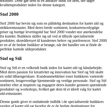
teksturer. Dette gør dem til en attraktiv butik for dem, der søger
kvalitetsprodukter inden for denne kategori.
Stof 2000
Stof 2000 har bevist sig som en pålidelig destination for kartet uld og
strikkeentusiaster. Med deres brede sortiment, konkurrencedygtige
priser og hurtige leveringstid har Stof 2000 vundet stor anerkendelse
fra kunder. Butikken skiller sig ud ved at tilbyde specialiserede
produkter, skræddersyet til kundernes behov og præferencer. Stof 2000
er en af de bedste butikker at besøge, når det handler om at finde de
perfekte kartede uldeprodukter.
Stof og Stil
Stof og Stil er en velkendt butik inden for kartet uld og håndarbejde.
Med deres passion for kreativitet og innovation har Stof og Stil skabt
en solid tilhængerskare. Kundeanmeldelser roser butikkens varierede
sortiment, brugervenlige hjemmeside og venlige personale. Stof og Stil
stræber efter at inspirere og engagere deres kunder gennem spændende
produkter og workshops, hvilket gør dem til et ideelt valg for kartet
uld-entusiaster.
Denne guide giver et omfattende indblik i de specialiserede butikkers
verden af kartet uld og hvorfor de er de bedste destinationer for