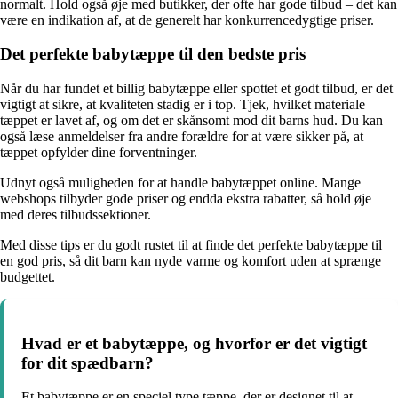
normalt. Hold også øje med butikker, der ofte har gode tilbud – det kan
være en indikation af, at de generelt har konkurrencedygtige priser.
Det perfekte babytæppe til den bedste pris
Når du har fundet et billig babytæppe eller spottet et godt tilbud, er det
vigtigt at sikre, at kvaliteten stadig er i top. Tjek, hvilket materiale
tæppet er lavet af, og om det er skånsomt mod dit barns hud. Du kan
også læse anmeldelser fra andre forældre for at være sikker på, at
tæppet opfylder dine forventninger.
Udnyt også muligheden for at handle babytæppet online. Mange
webshops tilbyder gode priser og endda ekstra rabatter, så hold øje
med deres tilbudssektioner.
Med disse tips er du godt rustet til at finde det perfekte babytæppe til
en god pris, så dit barn kan nyde varme og komfort uden at sprænge
budgettet.
Hvad er et babytæppe, og hvorfor er det vigtigt
for dit spædbarn?
Et babytæppe er en speciel type tæppe, der er designet til at