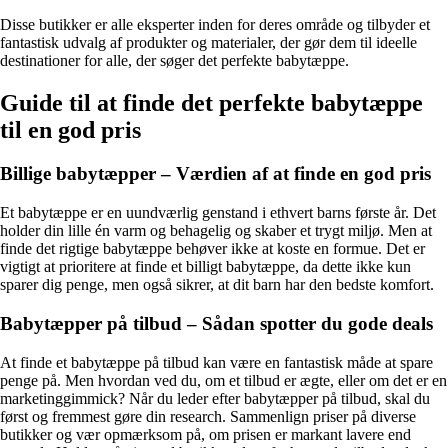
Disse butikker er alle eksperter inden for deres område og tilbyder et
fantastisk udvalg af produkter og materialer, der gør dem til ideelle
destinationer for alle, der søger det perfekte babytæppe.
Guide til at finde det perfekte babytæppe
til en god pris
Billige babytæpper – Værdien af at finde en god pris
Et babytæppe er en uundværlig genstand i ethvert barns første år. Det
holder din lille én varm og behagelig og skaber et trygt miljø. Men at
finde det rigtige babytæppe behøver ikke at koste en formue. Det er
vigtigt at prioritere at finde et billigt babytæppe, da dette ikke kun
sparer dig penge, men også sikrer, at dit barn har den bedste komfort.
Babytæpper på tilbud – Sådan spotter du gode deals
At finde et babytæppe på tilbud kan være en fantastisk måde at spare
penge på. Men hvordan ved du, om et tilbud er ægte, eller om det er en
marketinggimmick? Når du leder efter babytæpper på tilbud, skal du
først og fremmest gøre din research. Sammenlign priser på diverse
butikker og vær opmærksom på, om prisen er markant lavere end