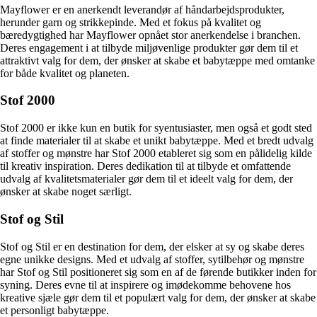
Mayflower er en anerkendt leverandør af håndarbejdsprodukter,
herunder garn og strikkepinde. Med et fokus på kvalitet og
bæredygtighed har Mayflower opnået stor anerkendelse i branchen.
Deres engagement i at tilbyde miljøvenlige produkter gør dem til et
attraktivt valg for dem, der ønsker at skabe et babytæppe med omtanke
for både kvalitet og planeten.
Stof 2000
Stof 2000 er ikke kun en butik for syentusiaster, men også et godt sted
at finde materialer til at skabe et unikt babytæppe. Med et bredt udvalg
af stoffer og mønstre har Stof 2000 etableret sig som en pålidelig kilde
til kreativ inspiration. Deres dedikation til at tilbyde et omfattende
udvalg af kvalitetsmaterialer gør dem til et ideelt valg for dem, der
ønsker at skabe noget særligt.
Stof og Stil
Stof og Stil er en destination for dem, der elsker at sy og skabe deres
egne unikke designs. Med et udvalg af stoffer, sytilbehør og mønstre
har Stof og Stil positioneret sig som en af de førende butikker inden for
syning. Deres evne til at inspirere og imødekomme behovene hos
kreative sjæle gør dem til et populært valg for dem, der ønsker at skabe
et personligt babytæppe.