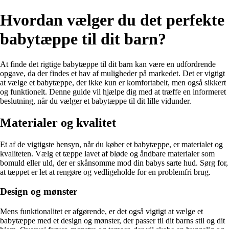
Hvordan vælger du det perfekte
babytæppe til dit barn?
At finde det rigtige babytæppe til dit barn kan være en udfordrende
opgave, da der findes et hav af muligheder på markedet. Det er vigtigt
at vælge et babytæppe, der ikke kun er komfortabelt, men også sikkert
og funktionelt. Denne guide vil hjælpe dig med at træffe en informeret
beslutning, når du vælger et babytæppe til dit lille vidunder.
Materialer og kvalitet
Et af de vigtigste hensyn, når du køber et babytæppe, er materialet og
kvaliteten. Vælg et tæppe lavet af bløde og åndbare materialer som
bomuld eller uld, der er skånsomme mod din babys sarte hud. Sørg for,
at tæppet er let at rengøre og vedligeholde for en problemfri brug.
Design og mønster
Mens funktionalitet er afgørende, er det også vigtigt at vælge et
babytæppe med et design og mønster, der passer til dit barns stil og dit