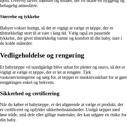
hjem. Overvej farver, mønstre og temaer, der vil skabe en hyggelig og
behagelig atmosfære.
Størrelse og tykkelse
Babyer vokser hurtigt, så det er vigtigt at vælge et tæppe, der er
tilstrækkeligt stort til at vare i lang tid. Vælg også en passende
tykkelse, der giver tilstrækkelig varme og komfort til din baby, især i
de kolde måneder.
Vedligeholdelse og rengøring
Et babytæppe vil uundgåeligt blive udsat for pletter og snavs, så det er
vigtigt at vælge et tæppe, der er let at rengøre. Tjek
vaskeanvisningerne og sørg for, at tæppet er maskinvaskbart for at gøre
rengøringen enkel og bekvem.
Sikkerhed og certificering
Når du køber et babytæppe, er det afgørende at vælge et produkt, der
er certificeret og opfylder sikkerhedsstandarder. Undgå tæpper med
løse tråde, små dele eller giftige materialer, der kan udgøre en risiko for
din baby.