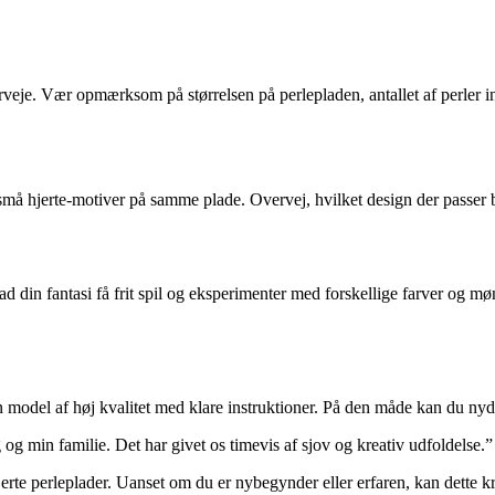
erveje. Vær opmærksom på størrelsen på perlepladen, antallet af perler in
 små hjerte-motiver på samme plade. Overvej, hvilket design der passer b
din fantasi få frit spil og eksperimenter med forskellige farver og møn
 en model af høj kvalitet med klare instruktioner. På den måde kan du ny
og min familie. Det har givet os timevis af sjov og kreativ udfoldelse.”
hjerte perleplader. Uanset om du er nybegynder eller erfaren, kan dette 