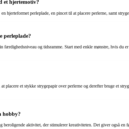
d et hjertemotiv?
r, en hjerteformet perleplade, en pincet til at placere perlerne, samt stry
e perleplade?
e din færdighedsniveau og tidsramme. Start med enkle mønstre, hvis du 
at placere et stykke strygepapir over perlerne og derefter bruge et stryg
om hobby?
 beroligende aktivitet, der stimulerer kreativiteten. Det giver også en 