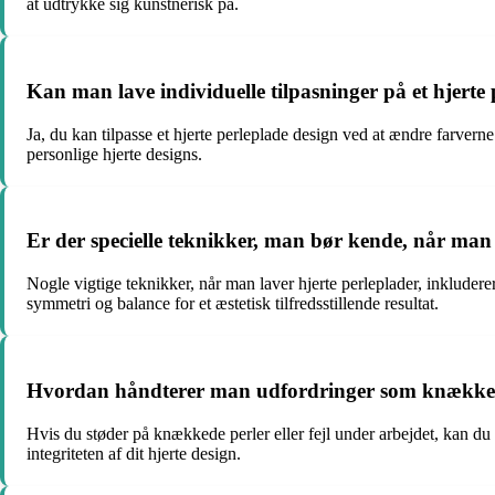
at udtrykke sig kunstnerisk på.
Kan man lave individuelle tilpasninger på et hjerte
Ja, du kan tilpasse et hjerte perleplade design ved at ændre farvern
personlige hjerte designs.
Er der specielle teknikker, man bør kende, når man 
Nogle vigtige teknikker, når man laver hjerte perleplader, inkludere
symmetri og balance for et æstetisk tilfredsstillende resultat.
Hvordan håndterer man udfordringer som knækkede p
Hvis du støder på knækkede perler eller fejl under arbejdet, kan du
integriteten af dit hjerte design.