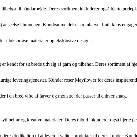
 tilbehør til håndarbejde. Deres sortiment inkluderer også hjerte perlepl
 høj anseelse i branchen. Kundeanmeldelser fremhæver butikkens engagem
der i luksuriøse materialer og eksklusive designs.
kendt for sit brede udvalg af garn og tilbehør. Deres sortiment af hjer
hurtige leveringstjenester. Kunder roser Mayflower for deres inspirer
er i en bred vifte af farver og mønstre, der passer til enhver smag.
r, sytilbehør og kreative materialer. Deres tilbud inkluderer også hjerte p
r deres dedikation til at levere kvalitetsprodukter til deres kunder. Ku