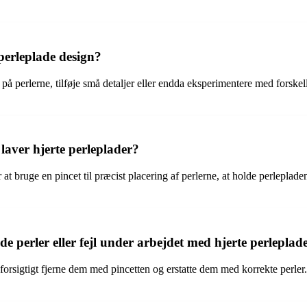
 perleplade design?
e på perlerne, tilføje små detaljer eller endda eksperimentere med forsk
laver hjerte perleplader?
r at bruge en pincet til præcist placering af perlerne, at holde perlepl
erler eller fejl under arbejdet med hjerte perleplad
 forsigtigt fjerne dem med pincetten og erstatte dem med korrekte perler