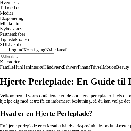
Hvem er vi
Tal med os
Medier
Eksponering
Min konto
Nyhedsbrev
Partnerskaber
Tip redaktionen
SULivet.dk
Log ind
Kom i gang
Nyhedsmail
Kategorier
Familie
Hun
Han
Interiør
Håndværk
Erhverv
Finans
Trivsel
Motion
Beauty
Hjerte Perleplade: En Guide til
Velkommen til vores omfattende guide om hjerte perleplader. Hvis du ove
hjælpe dig med at træffe en informeret beslutning, så du kan vælge det h
Hvad er en Hjerte Perleplade?
En hjerte perleplade er et kreativt håndværksprodukt, hvor du placerer 