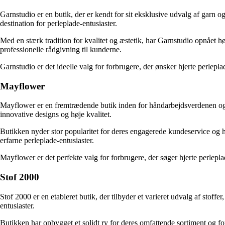
Garnstudio er en butik, der er kendt for sit eksklusive udvalg af garn og
destination for perleplade-entusiaster.
Med en stærk tradition for kvalitet og æstetik, har Garnstudio opnået
professionelle rådgivning til kunderne.
Garnstudio er det ideelle valg for forbrugere, der ønsker hjerte perlepla
Mayflower
Mayflower er en fremtrædende butik inden for håndarbejdsverdenen og er 
innovative designs og høje kvalitet.
Butikken nyder stor popularitet for deres engagerede kundeservice og 
erfarne perleplade-entusiaster.
Mayflower er det perfekte valg for forbrugere, der søger hjerte perleplad
Stof 2000
Stof 2000 er en etableret butik, der tilbyder et varieret udvalg af stoffe
entusiaster.
Butikken har opbygget et solidt ry for deres omfattende sortiment og fo