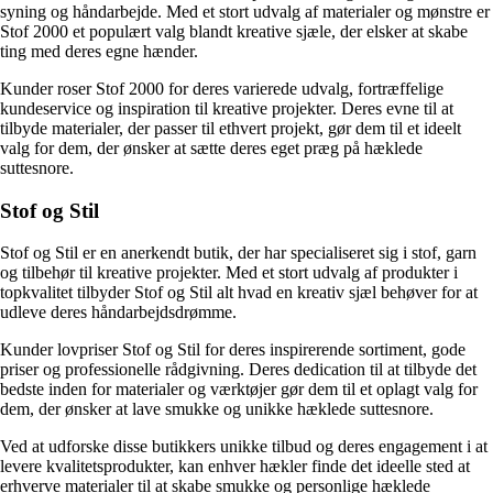
syning og håndarbejde. Med et stort udvalg af materialer og mønstre er
Stof 2000 et populært valg blandt kreative sjæle, der elsker at skabe
ting med deres egne hænder.
Kunder roser Stof 2000 for deres varierede udvalg, fortræffelige
kundeservice og inspiration til kreative projekter. Deres evne til at
tilbyde materialer, der passer til ethvert projekt, gør dem til et ideelt
valg for dem, der ønsker at sætte deres eget præg på hæklede
suttesnore.
Stof og Stil
Stof og Stil er en anerkendt butik, der har specialiseret sig i stof, garn
og tilbehør til kreative projekter. Med et stort udvalg af produkter i
topkvalitet tilbyder Stof og Stil alt hvad en kreativ sjæl behøver for at
udleve deres håndarbejdsdrømme.
Kunder lovpriser Stof og Stil for deres inspirerende sortiment, gode
priser og professionelle rådgivning. Deres dedication til at tilbyde det
bedste inden for materialer og værktøjer gør dem til et oplagt valg for
dem, der ønsker at lave smukke og unikke hæklede suttesnore.
Ved at udforske disse butikkers unikke tilbud og deres engagement i at
levere kvalitetsprodukter, kan enhver hækler finde det ideelle sted at
erhverve materialer til at skabe smukke og personlige hæklede