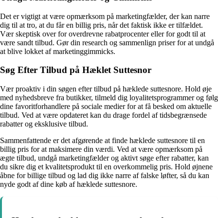
Det er vigtigt at være opmærksom på marketingfælder, der kan narre
dig til at tro, at du får en billig pris, når det faktisk ikke er tilfældet.
Vær skeptisk over for overdrevne rabatprocenter eller for godt til at
være sandt tilbud. Gør din research og sammenlign priser for at undgå
at blive lokket af marketinggimmicks.
Søg Efter Tilbud på Hæklet Suttesnor
Vær proaktiv i din søgen efter tilbud på hæklede suttesnore. Hold øje
med nyhedsbreve fra butikker, tilmeld dig loyalitetsprogrammer og følg
dine favoritforhandlere på sociale medier for at få besked om aktuelle
tilbud. Ved at være opdateret kan du drage fordel af tidsbegrænsede
rabatter og eksklusive tilbud.
Sammenfattende er det afgørende at finde hæklede suttesnore til en
billig pris for at maksimere din værdi. Ved at være opmærksom på
ægte tilbud, undgå marketingfælder og aktivt søge efter rabatter, kan
du sikre dig et kvalitetsprodukt til en overkommelig pris. Hold øjnene
åbne for billige tilbud og lad dig ikke narre af falske løfter, så du kan
nyde godt af dine køb af hæklede suttesnore.