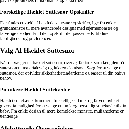
påvirke produktets funktionalitet og sikkerhed.
Forskellige Hæklet Suttesnor Opskrifter
Der findes et væld af hæklede suttesnor opskrifter, lige fra enkle
grundmønstre til mere avancerede designs med stjernemønstre og
farverige detaljer. Find den opskrift, der passer bedst til dine
færdigheder og præferencer.
Valg Af Hæklet Suttesnor
Når du vælger en hæklet suttesnor, overvej faktorer som længden på
suttesnoren, materialevalg og lukkemekanisme. Sørg for at vælge en
suttesnor, der opfylder sikkerhedsstandarderne og passer til din babys
behov.
Populære Hæklet Suttekæder
Hæklet suttekæder kommer i forskellige stilarter og farver, hvilket
giver dig mulighed for at vælge en unik og personlig suttekæde til din
baby. Fra enkle design til mere komplekse mønstre, mulighederne er
uendelige.
Afsluttende Overvejelser