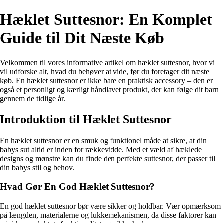
Hæklet Suttesnor: En Komplet
Guide til Dit Næste Køb
Velkommen til vores informative artikel om hæklet suttesnor, hvor vi
vil udforske alt, hvad du behøver at vide, før du foretager dit næste
køb. En hæklet suttesnor er ikke bare en praktisk accessory – den er
også et personligt og kærligt håndlavet produkt, der kan følge dit barn
gennem de tidlige år.
Introduktion til Hæklet Suttesnor
En hæklet suttesnor er en smuk og funktionel måde at sikre, at din
babys sut altid er inden for rækkevidde. Med et væld af hæklede
designs og mønstre kan du finde den perfekte suttesnor, der passer til
din babys stil og behov.
Hvad Gør En God Hæklet Suttesnor?
En god hæklet suttesnor bør være sikker og holdbar. Vær opmærksom
på længden, materialerne og lukkemekanismen, da disse faktorer kan