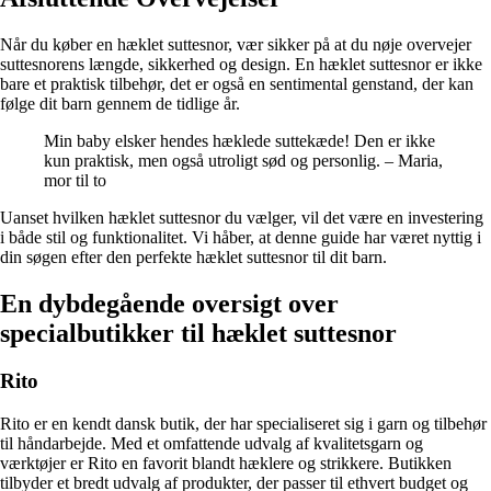
Når du køber en hæklet suttesnor, vær sikker på at du nøje overvejer
suttesnorens længde, sikkerhed og design. En hæklet suttesnor er ikke
bare et praktisk tilbehør, det er også en sentimental genstand, der kan
følge dit barn gennem de tidlige år.
Min baby elsker hendes hæklede suttekæde! Den er ikke
kun praktisk, men også utroligt sød og personlig. – Maria,
mor til to
Uanset hvilken hæklet suttesnor du vælger, vil det være en investering
i både stil og funktionalitet. Vi håber, at denne guide har været nyttig i
din søgen efter den perfekte hæklet suttesnor til dit barn.
En dybdegående oversigt over
specialbutikker til hæklet suttesnor
Rito
Rito er en kendt dansk butik, der har specialiseret sig i garn og tilbehør
til håndarbejde. Med et omfattende udvalg af kvalitetsgarn og
værktøjer er Rito en favorit blandt hæklere og strikkere. Butikken
tilbyder et bredt udvalg af produkter, der passer til ethvert budget og