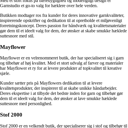
Med et stort fokus på bæredygtighed og moderigtigt design er
Garnstudio et go-to valg for hæklere over hele verden.
Butikken modtager ros fra kunder for deres innovative garnkvaliteter,
inspirerende opskrifter og dedikation til at opretholde et miljøvenligt
forretningskoncept. Deres passion for håndværk og kvalitetsmaterialer
gør dem til et ideelt valg for dem, der ønsker at skabe smukke hæklede
suttesnore med stil.
Mayflower
Mayflower er en velrenommeret butik, der har specialiseret sig i garn
og tilbehør af høj kvalitet. Med et stort udvalg af farver og materialer
har Mayflower et ry for at levere produkter af topkvalitet til kreative
sjæle.
Kunder sætter pris på Mayflowers dedikation til at levere
kvalitetsprodukter, der inspirerer til at skabe unikke håndarbejder.
Deres ekspertise i at tilbyde det bedste inden for garn og tilbehør gør
dem til et ideelt valg for dem, der ønsker at lave smukke hæklede
suttesnore med personlighed.
Stof 2000
Stof 2000 er en velkendt butik, der specialiserer sig i stof og tilbehør til