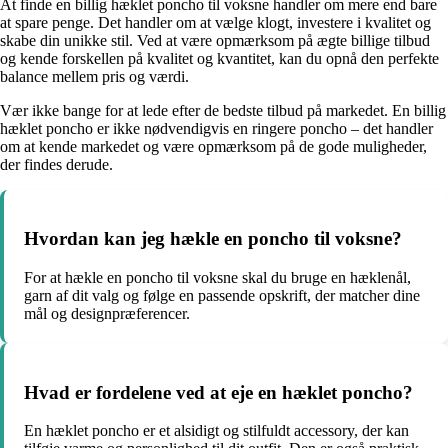
At finde en billig hæklet poncho til voksne handler om mere end bare
at spare penge. Det handler om at vælge klogt, investere i kvalitet og
skabe din unikke stil. Ved at være opmærksom på ægte billige tilbud
og kende forskellen på kvalitet og kvantitet, kan du opnå den perfekte
balance mellem pris og værdi.
Vær ikke bange for at lede efter de bedste tilbud på markedet. En billig
hæklet poncho er ikke nødvendigvis en ringere poncho – det handler
om at kende markedet og være opmærksom på de gode muligheder,
der findes derude.
Hvordan kan jeg hækle en poncho til voksne?
For at hækle en poncho til voksne skal du bruge en hæklenål,
garn af dit valg og følge en passende opskrift, der matcher dine
mål og designpræferencer.
Hvad er fordelene ved at eje en hæklet poncho?
En hæklet poncho er et alsidigt og stilfuldt accessory, der kan