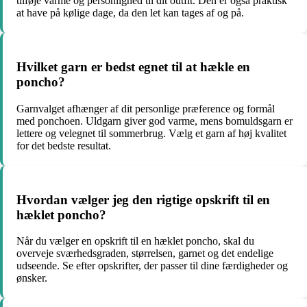
tilføje varme og personlighed til dit outfit. Den er også praktisk
at have på kølige dage, da den let kan tages af og på.
Hvilket garn er bedst egnet til at hækle en
poncho?
Garnvalget afhænger af dit personlige præference og formål
med ponchoen. Uldgarn giver god varme, mens bomuldsgarn er
lettere og velegnet til sommerbrug. Vælg et garn af høj kvalitet
for det bedste resultat.
Hvordan vælger jeg den rigtige opskrift til en
hæklet poncho?
Når du vælger en opskrift til en hæklet poncho, skal du
overveje sværhedsgraden, størrelsen, garnet og det endelige
udseende. Se efter opskrifter, der passer til dine færdigheder og
ønsker.