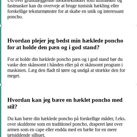
Ud over grundlæggende hækleteknikker som luftmasker og
fastmasker kan du overveje at bruge tunisisk hækling eller
forskellige teksturmønstre for at skabe en unik og interessant
poncho.
Hvordan plejer jeg bedst min hæklede poncho
for at holde den pæn og i god stand?
For at holde din hæklede poncho pæn og i god stand bør du
vaske den skånsomt i hånden eller på et skånsomt program i
maskinen. Læg den fladt til tørre og undgå at strække den for
meget.
Hvordan kan jeg bære en hæklet poncho med
stil?
Du kan bære din hæklede poncho på forskellige måder, f.eks.
over skuldrene som en traditionel poncho, draperet løst over
armen som en cape eller endda med en bælte for en mere
tætsiddende silhuet.