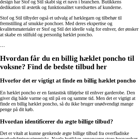
design har Stof og Stil skabt sig et navn i branchen. Butikkens
dedikation til æstetik og funktionalitet værdsættes af kunderne.
Stof og Stil tilbyder også et udvalg af hæklegarn og tilbehør til
fremstilling af smukke ponchoer. Med deres ekspertise og
kvalitetsmaterialer er Stof og Stil det ideelle valg for enhver, der ønsker
at skabe en stilfuld og personlig hæklet poncho.
…
Hvordan får du en billig hæklet poncho til
voksne? Find de bedste tilbud her
Hvorfor det er vigtigt at finde en billig hæklet poncho
En hæklet poncho er en fantastisk tilføjelse til enhver garderobe. Den
giver dig både varme og stil på en og samme tid. Men det er vigtigt at
finde en billig hæklet poncho, så du ikke bruger unødvendigt mange
penge på dit køb.
Hvordan identificerer du ægte billige tilbud?
Det er vitalt at kunne genkende ægte billige tilbud fra overfladiske
markedsføringsgimmicks. Nogle butikker annoncerer store besparelser,