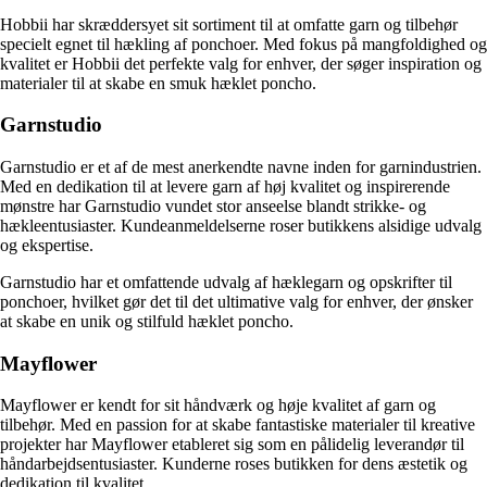
Hobbii har skræddersyet sit sortiment til at omfatte garn og tilbehør
specielt egnet til hækling af ponchoer. Med fokus på mangfoldighed og
kvalitet er Hobbii det perfekte valg for enhver, der søger inspiration og
materialer til at skabe en smuk hæklet poncho.
Garnstudio
Garnstudio er et af de mest anerkendte navne inden for garnindustrien.
Med en dedikation til at levere garn af høj kvalitet og inspirerende
mønstre har Garnstudio vundet stor anseelse blandt strikke- og
hækleentusiaster. Kundeanmeldelserne roser butikkens alsidige udvalg
og ekspertise.
Garnstudio har et omfattende udvalg af hæklegarn og opskrifter til
ponchoer, hvilket gør det til det ultimative valg for enhver, der ønsker
at skabe en unik og stilfuld hæklet poncho.
Mayflower
Mayflower er kendt for sit håndværk og høje kvalitet af garn og
tilbehør. Med en passion for at skabe fantastiske materialer til kreative
projekter har Mayflower etableret sig som en pålidelig leverandør til
håndarbejdsentusiaster. Kunderne roses butikken for dens æstetik og
dedikation til kvalitet.