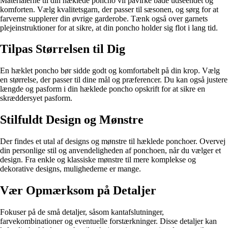
Materialerne til din hæklede poncho vil påvirke både udseendet og
komforten. Vælg kvalitetsgarn, der passer til sæsonen, og sørg for at
farverne supplerer din øvrige garderobe. Tænk også over garnets
plejeinstruktioner for at sikre, at din poncho holder sig flot i lang tid.
Tilpas Størrelsen til Dig
En hæklet poncho bør sidde godt og komfortabelt på din krop. Vælg
en størrelse, der passer til dine mål og præferencer. Du kan også justere
længde og pasform i din hæklede poncho opskrift for at sikre en
skræddersyet pasform.
Stilfuldt Design og Mønstre
Der findes et utal af designs og mønstre til hæklede ponchoer. Overvej
din personlige stil og anvendeligheden af ponchoen, når du vælger et
design. Fra enkle og klassiske mønstre til mere komplekse og
dekorative designs, mulighederne er mange.
Vær Opmærksom på Detaljer
Fokuser på de små detaljer, såsom kantafslutninger,
farvekombinationer og eventuelle forstærkninger. Disse detaljer kan