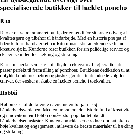
specialiserede butikker til hæklet poncho
Rito
Rito er en velrenommeret butik, der er kendt for sit brede udvalg af
kvalitetsgarn og tilbehør til håndarbejde. Med en historie præget af
lidenskab for håndværket har Rito opnået stor anerkendelse blandt
kreative sjæle. Kunderne roser butikken for sin pålidelige service og
ekspertise inden for hækling og strikning.
Rito har specialiseret sig i at tilbyde hæklegarn af høj kvalitet, der
passer perfekt til fremstilling af ponchoer. Butikkens dedikation til at
opfylde kundernes behov og ønsker gør den til det ideelle valg for
enhver, der ønsker at skabe en hæklet poncho i topkvalitet.
Hobbii
Hobbii er et af de førende navne inden for garn- og
håndarbejdsverdenen. Med en imponerende historie fuld af kreativitet
og innovation har Hobbii opnået stor popularitet blandt
håndarbejdsentusiaster. Kunden anmeldelserne vidner om butikkens
høje kvalitet og engagement i at levere de bedste materialer til hækling
og strikning.