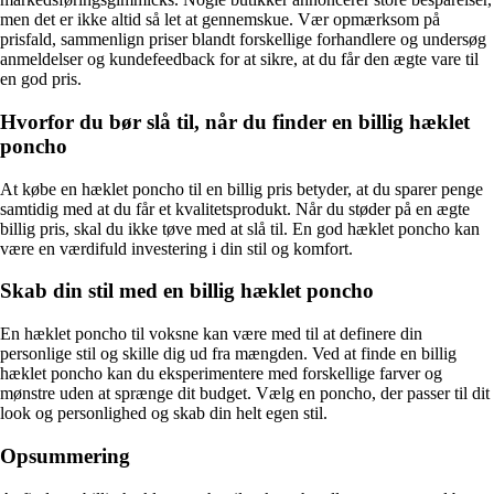
men det er ikke altid så let at gennemskue. Vær opmærksom på
prisfald, sammenlign priser blandt forskellige forhandlere og undersøg
anmeldelser og kundefeedback for at sikre, at du får den ægte vare til
en god pris.
Hvorfor du bør slå til, når du finder en billig hæklet
poncho
At købe en hæklet poncho til en billig pris betyder, at du sparer penge
samtidig med at du får et kvalitetsprodukt. Når du støder på en ægte
billig pris, skal du ikke tøve med at slå til. En god hæklet poncho kan
være en værdifuld investering i din stil og komfort.
Skab din stil med en billig hæklet poncho
En hæklet poncho til voksne kan være med til at definere din
personlige stil og skille dig ud fra mængden. Ved at finde en billig
hæklet poncho kan du eksperimentere med forskellige farver og
mønstre uden at sprænge dit budget. Vælg en poncho, der passer til dit
look og personlighed og skab din helt egen stil.
Opsummering