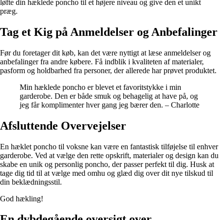
løfte din hæklede poncho til et højere niveau og give den et unikt
præg.
Tag et Kig på Anmeldelser og Anbefalinger
Før du foretager dit køb, kan det være nyttigt at læse anmeldelser og
anbefalinger fra andre købere. Få indblik i kvaliteten af materialer,
pasform og holdbarhed fra personer, der allerede har prøvet produktet.
Min hæklede poncho er blevet et favoritstykke i min
garderobe. Den er både smuk og behagelig at have på, og
jeg får komplimenter hver gang jeg bærer den. – Charlotte
Afsluttende Overvejelser
En hæklet poncho til voksne kan være en fantastisk tilføjelse til enhver
garderobe. Ved at vælge den rette opskrift, materialer og design kan du
skabe en unik og personlig poncho, der passer perfekt til dig. Husk at
tage dig tid til at vælge med omhu og glæd dig over dit nye tilskud til
din beklædningsstil.
God hækling!
En dybdegående oversigt over