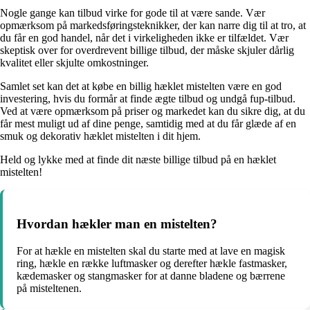
Nogle gange kan tilbud virke for gode til at være sande. Vær
opmærksom på markedsføringsteknikker, der kan narre dig til at tro, at
du får en god handel, når det i virkeligheden ikke er tilfældet. Vær
skeptisk over for overdrevent billige tilbud, der måske skjuler dårlig
kvalitet eller skjulte omkostninger.
Samlet set kan det at købe en billig hæklet mistelten være en god
investering, hvis du formår at finde ægte tilbud og undgå fup-tilbud.
Ved at være opmærksom på priser og markedet kan du sikre dig, at du
får mest muligt ud af dine penge, samtidig med at du får glæde af en
smuk og dekorativ hæklet mistelten i dit hjem.
Held og lykke med at finde dit næste billige tilbud på en hæklet
mistelten!
Hvordan hækler man en mistelten?
For at hækle en mistelten skal du starte med at lave en magisk
ring, hækle en række luftmasker og derefter hækle fastmasker,
kædemasker og stangmasker for at danne bladene og bærrene
på misteltenen.