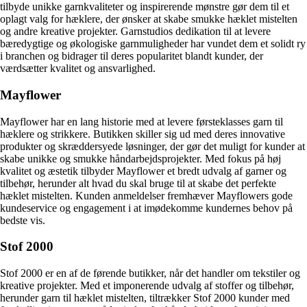
tilbyde unikke garnkvaliteter og inspirerende mønstre gør dem til et
oplagt valg for hæklere, der ønsker at skabe smukke hæklet mistelten
og andre kreative projekter. Garnstudios dedikation til at levere
bæredygtige og økologiske garnmuligheder har vundet dem et solidt ry
i branchen og bidrager til deres popularitet blandt kunder, der
værdsætter kvalitet og ansvarlighed.
Mayflower
Mayflower har en lang historie med at levere førsteklasses garn til
hæklere og strikkere. Butikken skiller sig ud med deres innovative
produkter og skræddersyede løsninger, der gør det muligt for kunder at
skabe unikke og smukke håndarbejdsprojekter. Med fokus på høj
kvalitet og æstetik tilbyder Mayflower et bredt udvalg af garner og
tilbehør, herunder alt hvad du skal bruge til at skabe det perfekte
hæklet mistelten. Kunden anmeldelser fremhæver Mayflowers gode
kundeservice og engagement i at imødekomme kundernes behov på
bedste vis.
Stof 2000
Stof 2000 er en af de førende butikker, når det handler om tekstiler og
kreative projekter. Med et imponerende udvalg af stoffer og tilbehør,
herunder garn til hæklet mistelten, tiltrækker Stof 2000 kunder med