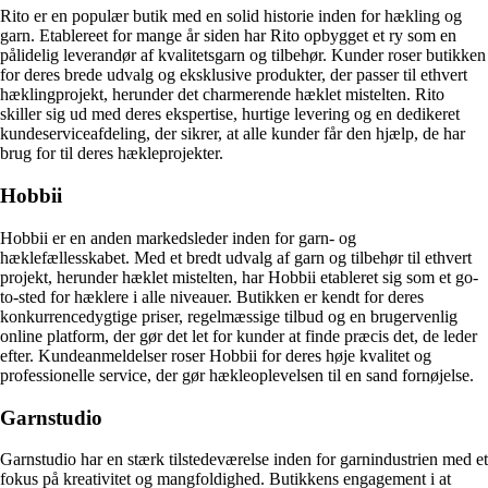
Rito er en populær butik med en solid historie inden for hækling og
garn. Etablereet for mange år siden har Rito opbygget et ry som en
pålidelig leverandør af kvalitetsgarn og tilbehør. Kunder roser butikken
for deres brede udvalg og eksklusive produkter, der passer til ethvert
hæklingprojekt, herunder det charmerende hæklet mistelten. Rito
skiller sig ud med deres ekspertise, hurtige levering og en dedikeret
kundeserviceafdeling, der sikrer, at alle kunder får den hjælp, de har
brug for til deres hækleprojekter.
Hobbii
Hobbii er en anden markedsleder inden for garn- og
hæklefællesskabet. Med et bredt udvalg af garn og tilbehør til ethvert
projekt, herunder hæklet mistelten, har Hobbii etableret sig som et go-
to-sted for hæklere i alle niveauer. Butikken er kendt for deres
konkurrencedygtige priser, regelmæssige tilbud og en brugervenlig
online platform, der gør det let for kunder at finde præcis det, de leder
efter. Kundeanmeldelser roser Hobbii for deres høje kvalitet og
professionelle service, der gør hækleoplevelsen til en sand fornøjelse.
Garnstudio
Garnstudio har en stærk tilstedeværelse inden for garnindustrien med et
fokus på kreativitet og mangfoldighed. Butikkens engagement i at