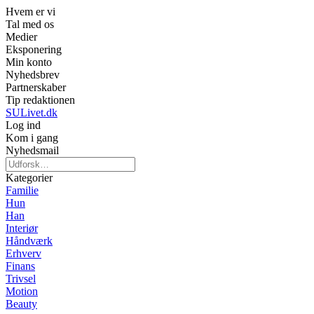
Hvem er vi
Tal med os
Medier
Eksponering
Min konto
Nyhedsbrev
Partnerskaber
Tip redaktionen
SULivet.dk
Log ind
Kom i gang
Nyhedsmail
Kategorier
Familie
Hun
Han
Interiør
Håndværk
Erhverv
Finans
Trivsel
Motion
Beauty