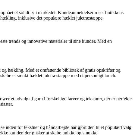
to opnået et solidt ry i markedet. Kundeanmeldelser roser butikkens
il hækling, inklusive det populære hæklet juletræstæppe.
yeste trends og innovative materialer til sine kunder. Med en
 og hækling. Med et omfattende bibliotek af gratis opskrifter og
t skabe et smukt hæklet juletræstæppe med et personligt touch.
r et udvalg af garn i forskellige farver og teksturer, der er perfekte
iaster.
e inden for tekstiler og håndarbejde har gjort den til et populært valg
iltrække kunder, der ønsker at skabe unikke og smukke