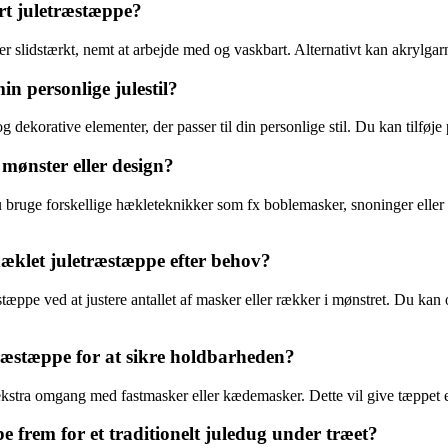
art juletræstæppe?
 er slidstærkt, nemt at arbejde med og vaskbart. Alternativt kan akrylga
in personlige julestil?
ekorative elementer, der passer til din personlige stil. Du kan tilføje per
mønster eller design?
u bruge forskellige hækleteknikker som fx boblemasker, snoninger eller 
 hæklet juletræstæppe efter behov?
stæppe ved at justere antallet af masker eller rækker i mønstret. Du kan ogs
ræstæppe for at sikre holdbarheden?
kstra omgang med fastmasker eller kædemasker. Dette vil give tæppet en
e frem for et traditionelt juledug under træet?