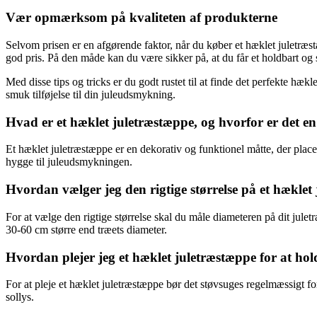
Vær opmærksom på kvaliteten af ​​produkterne
Selvom prisen er en afgørende faktor, når du køber et hæklet juletræst
god pris. På den måde kan du være sikker på, at du får et holdbart og
Med disse tips og tricks er du godt rustet til at finde det perfekte hæ
smuk tilføjelse til din juleudsmykning.
Hvad er et hæklet juletræstæppe, og hvorfor er det e
Et hæklet juletræstæppe er en dekorativ og funktionel måtte, der place
hygge til juleudsmykningen.
Hvordan vælger jeg den rigtige størrelse på et hæklet
For at vælge den rigtige størrelse skal du måle diameteren på dit jule
30-60 cm større end træets diameter.
Hvordan plejer jeg et hæklet juletræstæppe for at hol
For at pleje et hæklet juletræstæppe bør det støvsuges regelmæssigt f
sollys.