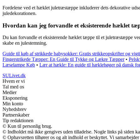
Fordelene ved et hæklet juletræstæppe inkluderer dets dekorative udsee
juledekorationen.
Hvordan kan jeg forvandle et eksisterende hæklet tæp
Du kan forvandle et eksisterende hæklet tæppe til et juletræstæppe ved
skabe en julestemning.
Guide til køb af strikkede babysokker: Gratis strikkeopskrifter og vigt
Fingerstrikede Tæpper: En Guide til Tykke og Lækre Tæpper
•
Pelsk
Læselampe Køb
•
Lær at hækle: En guide til hæklebøger på dansk fo
SULivet.dk
Hvem er vi
Tal med os
Medier
Eksponering
Min konto
Nyhedsbrev
Partnerskaber
Tip redaktionen
© Kun til personlig brug.
© Indholdet må ikke gengives uden tilladelse. Nogle links på siden 
© Ophavsretten tilhører os og alt indhold er beskyttet. Vi samarbejder