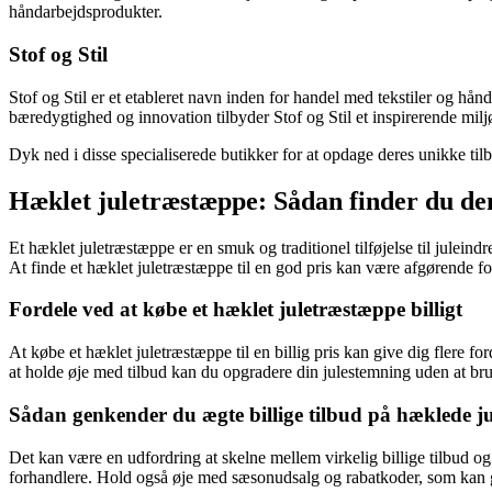
håndarbejdsprodukter.
Stof og Stil
Stof og Stil er et etableret navn inden for handel med tekstiler og hån
bæredygtighed og innovation tilbyder Stof og Stil et inspirerende mil
Dyk ned i disse specialiserede butikker for at opdage deres unikke tilb
Hæklet juletræstæppe: Sådan finder du den 
Et hæklet juletræstæppe er en smuk og traditionel tilføjelse til julein
At finde et hæklet juletræstæppe til en god pris kan være afgørende fo
Fordele ved at købe et hæklet juletræstæppe billigt
At købe et hæklet juletræstæppe til en billig pris kan give dig flere fo
at holde øje med tilbud kan du opgradere din julestemning uden at bru
Sådan genkender du ægte billige tilbud på hæklede j
Det kan være en udfordring at skelne mellem virkelig billige tilbud og 
forhandlere. Hold også øje med sæsonudsalg og rabatkoder, som kan gø