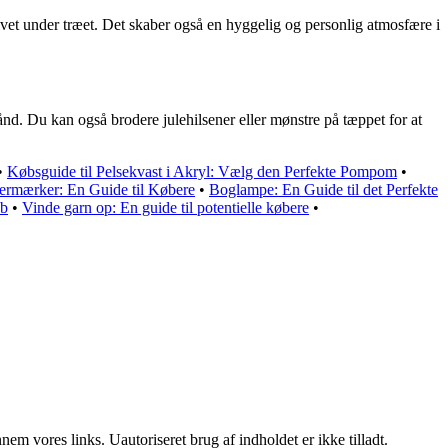
ulvet under træet. Det skaber også en hyggelig og personlig atmosfære i
ånd. Du kan også brodere julehilsener eller mønstre på tæppet for at
•
Købsguide til Pelsekvast i Akryl: Vælg den Perfekte Pompom
•
termærker: En Guide til Købere
•
Boglampe: En Guide til det Perfekte
øb
•
Vinde garn op: En guide til potentielle købere
•
m vores links. Uautoriseret brug af indholdet er ikke tilladt.