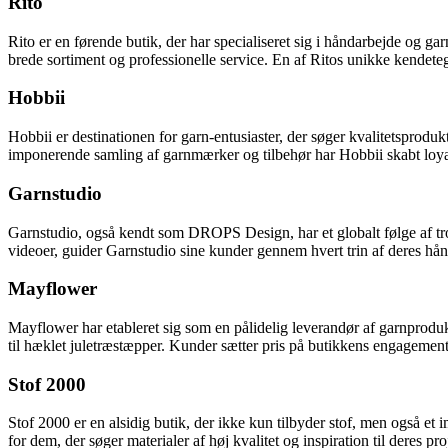
Rito
Rito er en førende butik, der har specialiseret sig i håndarbejde og g
brede sortiment og professionelle service. En af Ritos unikke kendeteg
Hobbii
Hobbii er destinationen for garn-entusiaster, der søger kvalitetsproduk
imponerende samling af garnmærker og tilbehør har Hobbii skabt loyali
Garnstudio
Garnstudio, også kendt som DROPS Design, har et globalt følge af trofa
videoer, guider Garnstudio sine kunder gennem hvert trin af deres hånd
Mayflower
Mayflower har etableret sig som en pålidelig leverandør af garnproduk
til hæklet juletræstæpper. Kunder sætter pris på butikkens engagement 
Stof 2000
Stof 2000 er en alsidig butik, der ikke kun tilbyder stof, men også et 
for dem, der søger materialer af høj kvalitet og inspiration til deres 