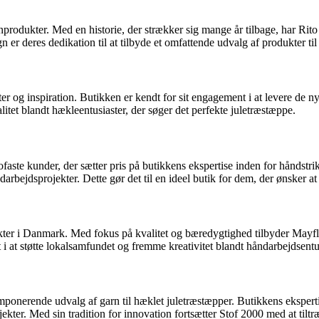
arnprodukter. Med en historie, der strækker sig mange år tilbage, har Ri
n er deres dedikation til at tilbyde et omfattende udvalg af produkter t
ter og inspiration. Butikken er kendt for sit engagement i at levere de n
tet blandt hækleentusiaster, der søger det perfekte juletræstæppe.
ste kunder, der sætter pris på butikkens ekspertise inden for håndstrik
arbejdsprojekter. Dette gør det til en ideel butik for dem, der ønsker a
ter i Danmark. Med fokus på kvalitet og bæredygtighed tilbyder Mayflowe
i at støtte lokalsamfundet og fremme kreativitet blandt håndarbejdsentus
imponerende udvalg af garn til hæklet juletræstæpper. Butikkens ekspertis
projekter. Med sin tradition for innovation fortsætter Stof 2000 med at t