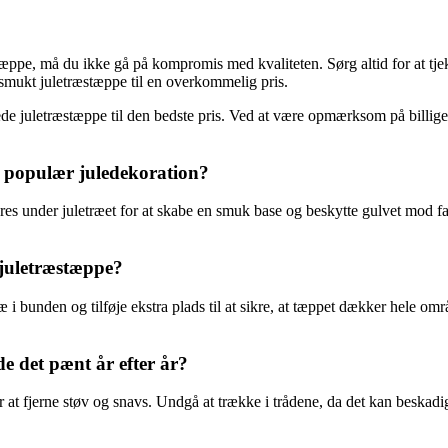
æppe, må du ikke gå på kompromis med kvaliteten. Sørg altid for at tjek
 smukt juletræstæppe til en overkommelig pris.
klede juletræstæppe til den bedste pris. Ved at være opmærksom på billige
n populær juledekoration?
res under juletræet for at skabe en smuk base og beskytte gulvet mod fal
 juletræstæppe?
træ i bunden og tilføje ekstra plads til at sikre, at tæppet dækker hele
de det pænt år efter år?
or at fjerne støv og snavs. Undgå at trække i trådene, da det kan beskad