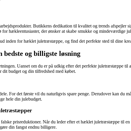
darbejdsprodukter. Butikkens dedikation til kvalitet og trends afspejler 
jø for hækleentusiaster, der ønsker at skabe smukke og mindeværdige ju
ud inden for hæklet juletræstæppe, og find det perfekte sted til dine kre
bedste og billigste løsning
dretningen. Uanset om du er på udkig efter det perfekte juletræstæppe til
r dit budget og din tilfredshed med købet.
rdele. For det første vil du naturligvis spare penge. Derudover kan du må
ge hele din julebudget.
uletræstæpper
falske prisreduktioner. Når du leder efter et hæklet juletræstæppe til en
re din fangst endnu billigere.