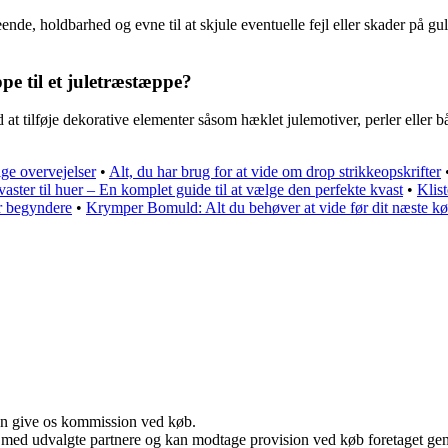
nde, holdbarhed og evne til at skjule eventuelle fejl eller skader på g
pe til et juletræstæppe?
 at tilføje dekorative elementer såsom hæklet julemotiver, perler eller b
ige overvejelser
•
Alt, du har brug for at vide om drop strikkeopskrifter
vaster til huer – En komplet guide til at vælge den perfekte kvast
•
Klis
r begyndere
•
Krymper Bomuld: Alt du behøver at vide før dit næste k
kan give os kommission ved køb.
 med udvalgte partnere og kan modtage provision ved køb foretaget genne