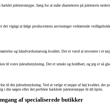
 et hæklet juletræstæppe. Sørg for at måle diameteren på juletræets neder
r, er det vigtigt at følge producentens anvisninger vedrørende vedligehol
størrelse og håndværksmæssig kvalitet. Det er værd at investere i et tæpp
sion til vores juleudsmykning. Det er smukt og holdbart, og jeg er så gl
se til din juleudsmykning. Ved at vælge et tæppe af høj kvalitet, der pa
g i din søgen efter det perfekte hæklede juletræstæppe til dit hjem.
gang af specialiserede butikker