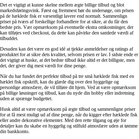
Det er vigtigt at kunne skelne mellem ægte billige tilbud og blot
markedsføringsvink. Først og fremmest bør du undersøge, om prisen
på de hæklede fisk er væsentligt lavere end normalt. Sammenlign
priser på tværs af forskellige forhandlere for at sikre, at du får den
bedste pris. Vær opmærksom på eventuelle ekstra omkostninger, der
kan tilføjes ved checkout, da dette kan påvirke den samlede værdi af
tilbuddet.
Desuden kan det være en god idé at tjekke anmeldelser og ratings af
produktet for at sikre dets kvalitet, selvom prisen er lav. I sidste ende er
det vigtigt at huske, at det bedste tilbud ikke altid er det billigste, men
det, der giver dig mest værdi for dine penge.
Når du har fundet det perfekte tilbud på tre små hæklede fisk med en
hæklet fisk opskrift, kan du glæde dig over den hyggelige og
personlige atmosfære, de vil tilføre dit hjem. Ved at være opmærksom
på billige løsninger og tilbud, kan du nyde din hobby eller indretning
uden at sprænge budgettet.
Husk altid at være opmærksom på ægte tilbud og sammenligne priser
for at få mest muligt ud af dine penge, når du kigger efter hæklede fisk
eller andre dekorative elementer. Med den rette tilgang og øje for
detaljer kan du skabe en hyggelig og stilfuld atmosfære uden at tømme
din bankkonto.