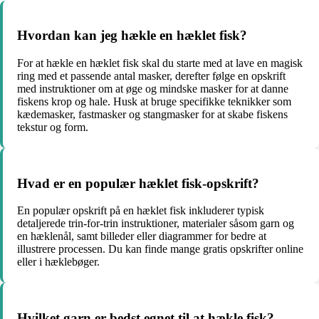
Hvordan kan jeg hækle en hæklet fisk?
For at hækle en hæklet fisk skal du starte med at lave en magisk
ring med et passende antal masker, derefter følge en opskrift
med instruktioner om at øge og mindske masker for at danne
fiskens krop og hale. Husk at bruge specifikke teknikker som
kædemasker, fastmasker og stangmasker for at skabe fiskens
tekstur og form.
Hvad er en populær hæklet fisk-opskrift?
En populær opskrift på en hæklet fisk inkluderer typisk
detaljerede trin-for-trin instruktioner, materialer såsom garn og
en hæklenål, samt billeder eller diagrammer for bedre at
illustrere processen. Du kan finde mange gratis opskrifter online
eller i hæklebøger.
Hvilket garn er bedst egnet til at hækle fisk?