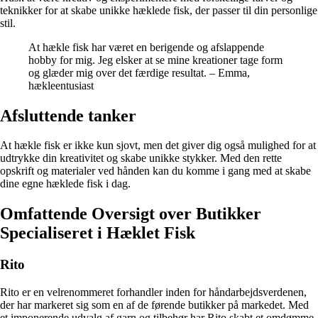
teknikker for at skabe unikke hæklede fisk, der passer til din personlige
stil.
At hækle fisk har været en berigende og afslappende
hobby for mig. Jeg elsker at se mine kreationer tage form
og glæder mig over det færdige resultat. – Emma,
hækleentusiast
Afsluttende tanker
At hækle fisk er ikke kun sjovt, men det giver dig også mulighed for at
udtrykke din kreativitet og skabe unikke stykker. Med den rette
opskrift og materialer ved hånden kan du komme i gang med at skabe
dine egne hæklede fisk i dag.
Omfattende Oversigt over Butikker
Specialiseret i Hæklet Fisk
Rito
Rito er en velrenommeret forhandler inden for håndarbejdsverdenen,
der har markeret sig som en af de førende butikker på markedet. Med
et imponerende udvalg af garn og tilbehør har Rito skabt et omdømme