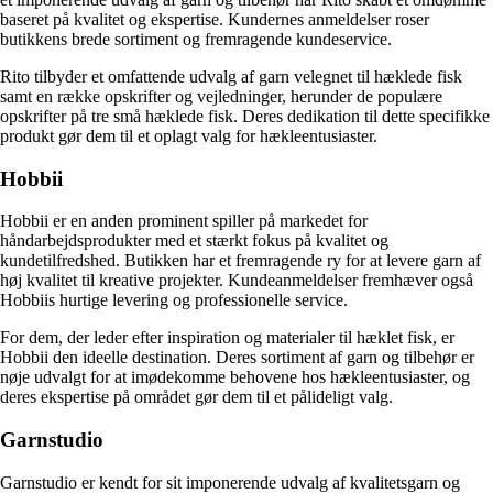
baseret på kvalitet og ekspertise. Kundernes anmeldelser roser
butikkens brede sortiment og fremragende kundeservice.
Rito tilbyder et omfattende udvalg af garn velegnet til hæklede fisk
samt en række opskrifter og vejledninger, herunder de populære
opskrifter på tre små hæklede fisk. Deres dedikation til dette specifikke
produkt gør dem til et oplagt valg for hækleentusiaster.
Hobbii
Hobbii er en anden prominent spiller på markedet for
håndarbejdsprodukter med et stærkt fokus på kvalitet og
kundetilfredshed. Butikken har et fremragende ry for at levere garn af
høj kvalitet til kreative projekter. Kundeanmeldelser fremhæver også
Hobbiis hurtige levering og professionelle service.
For dem, der leder efter inspiration og materialer til hæklet fisk, er
Hobbii den ideelle destination. Deres sortiment af garn og tilbehør er
nøje udvalgt for at imødekomme behovene hos hækleentusiaster, og
deres ekspertise på området gør dem til et pålideligt valg.
Garnstudio
Garnstudio er kendt for sit imponerende udvalg af kvalitetsgarn og