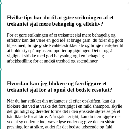
Hvilke tips har du til at gøre strikningen af et
trekantet sjal mere behagelig og effektiv?
For at gøre strikningen af et trekantet sjal mere behagelig og
effektiv kan det være en god idé at bruge garn, du føler dig godt
tilpas med, bruge gode kvalitetsstrikkenåle og bruge markører til
at holde styr på mønsterrapporter og øgninger. Det er også
vigtigt at strikke med god belysning og i en behagelig
arbejdsstilling for at undgå træthed og spændinger.
Hvordan kan jeg blokere og færdiggøre et
trekantet sjal for at opnå det bedste resultat?
Når du har strikket din trekantet sjal efter opskriften, kan du
blokere det ved at vaske det forsigtigt i en mild shampoo, skylle
det grundigt og derefter forme det i den ønskede størrelse på et
håndklæde for at tørre. Når sjalet er tørt, kan du færdiggøre det
ved at sy enderne ind, væve løse ender og give det en sidste
presning for at sikre, at det får det bedste udseende og fald.