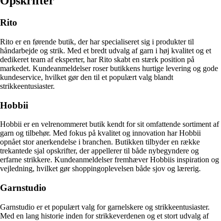
Opskrifter
Rito
Rito er en førende butik, der har specialiseret sig i produkter til
håndarbejde og strik. Med et bredt udvalg af garn i høj kvalitet og et
dedikeret team af eksperter, har Rito skabt en stærk position på
markedet. Kundeanmeldelser roser butikkens hurtige levering og gode
kundeservice, hvilket gør den til et populært valg blandt
strikkeentusiaster.
Hobbii
Hobbii er en velrenommeret butik kendt for sit omfattende sortiment af
garn og tilbehør. Med fokus på kvalitet og innovation har Hobbii
opnået stor anerkendelse i branchen. Butikken tilbyder en række
trekantede sjal opskrifter, der appellerer til både nybegyndere og
erfarne strikkere. Kundeanmeldelser fremhæver Hobbiis inspiration og
vejledning, hvilket gør shoppingoplevelsen både sjov og lærerig.
Garnstudio
Garnstudio er et populært valg for garnelskere og strikkeentusiaster.
Med en lang historie inden for strikkeverdenen og et stort udvalg af