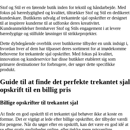
Stof og Stil er en førende butik inden for tekstil og håndarbejde. Med
fokus på bæredygtighed og kvalitet, tiltrækker Stof og Stil en dedikeret
kundeskare. Butikkens udvalg af trekantede sjal opskrifter er designet
til at inspirere kunderne til at udforske deres kreativitet.
Kundeanmeldelser fremhæver Stof og Stils engagement i at levere
bæredygtige og stilfulde løsninger til strikkeprojekter.
Dette dybdegående overblik over butikkerne tilbyder en unik indsigt i,
hvordan hver af dem har tilpasset deres sortiment for at imødekomme
behovene for trekantede sjal opskrifter. Med fokus på kvalitet,
innovation og kundeservice har disse butikker etableret sig som
primære destinationer for forbrugere, der søger dette specifikke
produkt.
Guide til at finde det perfekte trekantet sjal
opskrift til en billig pris
Billige opskrifter til trekantet sjal
At finde en god opskrift til et trekantet sjal behøver ikke at koste en
formue. Det er vigtigt at lede efter billige opskrifter, der tilbyder værdi
for pengene. Når du søger efter en opskrift, kan det være en god idé at
se efter gratis muligheder online, eller tjekke mere prisvenlige