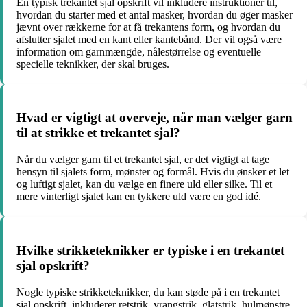
En typisk trekantet sjal opskrift vil inkludere instruktioner til,
hvordan du starter med et antal masker, hvordan du øger masker
jævnt over rækkerne for at få trekantens form, og hvordan du
afslutter sjalet med en kant eller kantebånd. Der vil også være
information om garnmængde, nålestørrelse og eventuelle
specielle teknikker, der skal bruges.
Hvad er vigtigt at overveje, når man vælger garn
til at strikke et trekantet sjal?
Når du vælger garn til et trekantet sjal, er det vigtigt at tage
hensyn til sjalets form, mønster og formål. Hvis du ønsker et let
og luftigt sjalet, kan du vælge en finere uld eller silke. Til et
mere vinterligt sjalet kan en tykkere uld være en god idé.
Hvilke strikketeknikker er typiske i en trekantet
sjal opskrift?
Nogle typiske strikketeknikker, du kan støde på i en trekantet
sjal opskrift, inkluderer retstrik, vrangstrik, glatstrik, hulmønstre,