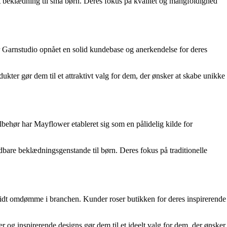
vet beklædning til små børn. Deres fokus på kvalitet og mangfoldighed
har Garnstudio opnået en solid kundebase og anerkendelse for deres
ukter gør dem til et attraktivt valg for dem, der ønsker at skabe unikke
lbehør har Mayflower etableret sig som en pålidelig kilde for
oldbare beklædningsgenstande til børn. Deres fokus på traditionelle
solidt omdømme i branchen. Kunder roser butikken for deres inspirerende
er og inspirerende designs gør dem til et ideelt valg for dem, der ønsker