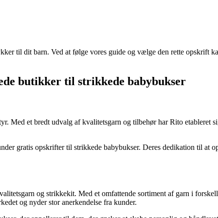
ker til dit barn. Ved at følge vores guide og vælge den rette opskrift k
de butikker til strikkede babybukser
dstyr. Med et bredt udvalg af kvalitetsgarn og tilbehør har Rito etablere
runder gratis opskrifter til strikkede babybukser. Deres dedikation til at 
.
r kvalitetsgarn og strikkekit. Med et omfattende sortiment af garn i fo
rkedet og nyder stor anerkendelse fra kunder.