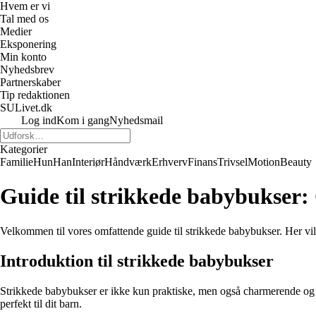
Hvem er vi
Tal med os
Medier
Eksponering
Min konto
Nyhedsbrev
Partnerskaber
Tip redaktionen
SULivet.dk
Log ind
Kom i gang
Nyhedsmail
Kategorier
Familie
Hun
Han
Interiør
Håndværk
Erhverv
Finans
Trivsel
Motion
Beauty
Guide til strikkede babybukser: G
Velkommen til vores omfattende guide til strikkede babybukser. Her vil v
Introduktion til strikkede babybukser
Strikkede babybukser er ikke kun praktiske, men også charmerende og b
perfekt til dit barn.