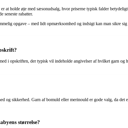
er at holde øje med sæsonudsalg, hvor priserne typisk falder betydeligt
 seneste rabatter.
mmelig opgave – med lidt opmærksomhed og indsigt kan man sikre sig kv
skrift?
med i opskriften, der typisk vil indeholde angivelser af hvilket garn og
ødhed og sikkerhed. Garn af bomuld eller merinould er gode valg, da d
abyens størrelse?