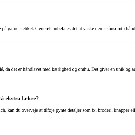
 på garnets etiket. Generelt anbefales det at vaske dem skånsomt i hån
eidé, da det er håndlavet med kærlighed og omhu. Det giver en unik og a
tå ekstra lækre?
uch, kan du overveje at tilføje pynte detaljer som fx. broderi, knapper 