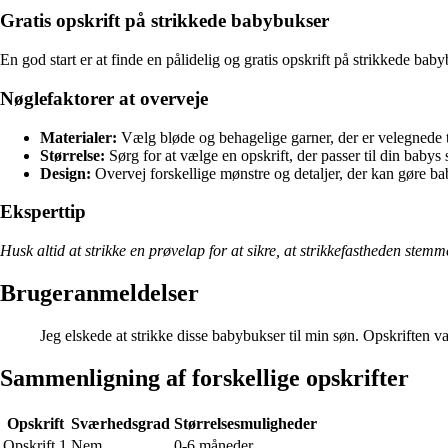
Gratis opskrift på strikkede babybukser
En god start er at finde en pålidelig og gratis opskrift på strikkede baby
Nøglefaktorer at overveje
Materialer:
Vælg bløde og behagelige garner, der er velegnede t
Størrelse:
Sørg for at vælge en opskrift, der passer til din babys s
Design:
Overvej forskellige mønstre og detaljer, der kan gøre 
Eksperttip
Husk altid at strikke en prøvelap for at sikre, at strikkefastheden ste
Brugeranmeldelser
Jeg elskede at strikke disse babybukser til min søn. Opskriften var
Sammenligning af forskellige opskrifter
Opskrift
Sværhedsgrad
Størrelsesmuligheder
Opskrift 1
Nem
0-6 måneder