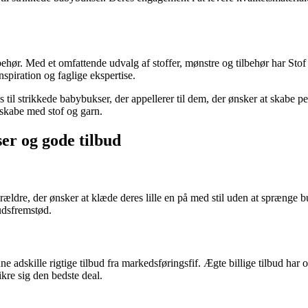
ilbehør. Med et omfattende udvalg af stoffer, mønstre og tilbehør har Stof 
nspiration og faglige ekspertise.
ns til strikkede babybukser, der appellerer til dem, der ønsker at skabe p
t skabe med stof og garn.
ser og gode tilbud
rældre, der ønsker at klæde deres lille en på med stil uden at sprænge 
budsfremstød.
ne adskille rigtige tilbud fra markedsføringsfif. Ægte billige tilbud har 
ikre sig den bedste deal.