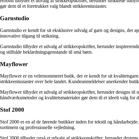
Hobbii tilbyder et udvalg af strikkeopskrifter, herunder strikkede baby
gør dem til et foretrukket valg blandt strikkeentusiaster.
Garnstudio
Garnstudio er kendt for sit eksklusive udvalg af garn og designs, der a
innovative tilgang til strikning.
Garnstudio tilbyder et udvalg af strikkeopskrifter, herunder inspirerend
og stilfulde beklædningsgenstande til små børn.
Mayflower
Mayflower er en velrenommeret butik, der er kendt for sit kvalitetsgarn
strikkeentusiaster over hele landet. Kundeanmeldelser anerkender butikk
Mayflower tilbyder et udvalg af strikkeopskrifter, herunder designs til 
håndværksmetoder og kvalitetsmaterialer gør dem til et ideelt valg for 
Stof 2000
Stof 2000 er en af de førende butikker inden for tekstil og håndarbejde
sortiment og professionelle vejledning.
Stof 2000 tilbyder også et udvalg af strikkeopskrifter, herunder designs