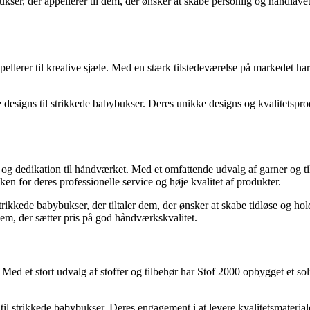
bukser, der appellerer til dem, der ønsker at skabe personlig og håndla
ppellerer til kreative sjæle. Med en stærk tilstedeværelse på markedet 
e designs til strikkede babybukser. Deres unikke designs og kvalitetsprod
 og dedikation til håndværket. Med et omfattende udvalg af garner og ti
en for deres professionelle service og høje kvalitet af produkter.
strikkede babybukser, der tiltaler dem, der ønsker at skabe tidløse og h
dem, der sætter pris på god håndværkskvalitet.
. Med et stort udvalg af stoffer og tilbehør har Stof 2000 opbygget et 
 til strikkede babybukser. Deres engagement i at levere kvalitetsmaterial