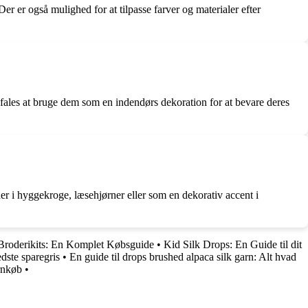
r er også mulighed for at tilpasse farver og materialer efter
befales at bruge dem som en indendørs dekoration for at bevare deres
r i hyggekroge, læsehjørner eller som en dekorativ accent i
roderikits: En Komplet Købsguide
•
Kid Silk Drops: En Guide til dit
dste sparegris
•
En guide til drops brushed alpaca silk garn: Alt hvad
rnkøb
•