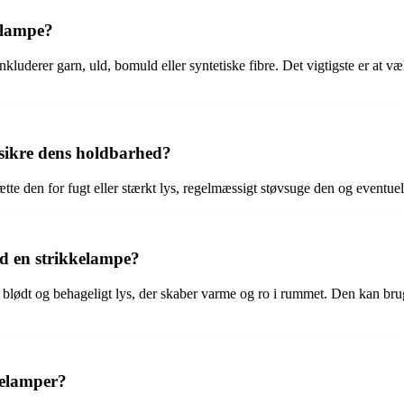
kelampe?
nkluderer garn, uld, bomuld eller syntetiske fibre. Det vigtigste er at v
sikre dens holdbarhed?
te den for fugt eller stærkt lys, regelmæssigt støvsuge den og eventuelt
d en strikkelampe?
 blødt og behageligt lys, der skaber varme og ro i rummet. Den kan brug
kelamper?