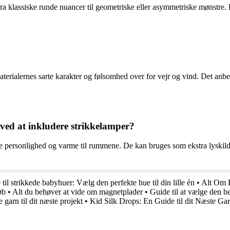
a klassiske runde nuancer til geometriske eller asymmetriske mønstre. De
materialernes sarte karakter og følsomhed over for vejr og vind. Det an
ed at inkludere strikkelamper?
e personlighed og varme til rummene. De kan bruges som ekstra lyskilde
til strikkede babyhuer: Vælg den perfekte hue til din lille én
•
Alt Om B
øb
•
Alt du behøver at vide om magnetplader
•
Guide til at vælge den be
 garn til dit næste projekt
•
Kid Silk Drops: En Guide til dit Næste Ga