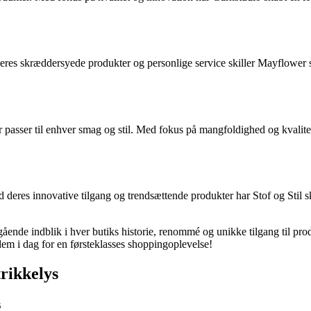
 deres skræddersyede produkter og personlige service skiller Mayflow
passer til enhver smag og stil. Med fokus på mangfoldighed og kvalitet 
ed deres innovative tilgang og trendsættende produkter har Stof og Stil 
gående indblik i hver butiks historie, renommé og unikke tilgang til prod
g dem i dag for en førsteklasses shoppingoplevelse!
trikkelys
s