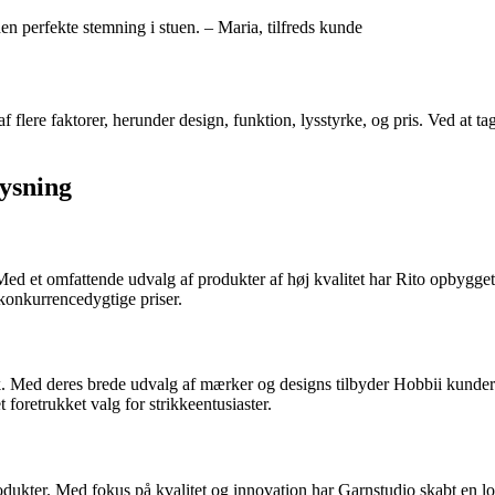
en perfekte stemning i stuen. – Maria, tilfreds kunde
 flere faktorer, herunder design, funktion, lysstyrke, og pris. Ved at ta
lysning
Med et omfattende udvalg af produkter af høj kvalitet har Rito opbygget 
 konkurrencedygtige priser.
k. Med deres brede udvalg af mærker og designs tilbyder Hobbii kunder
t foretrukket valg for strikkeentusiaster.
rodukter. Med fokus på kvalitet og innovation har Garnstudio skabt en 