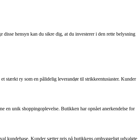
ge disse hensyn kan du sikre dig, at du investerer i den rette belysning
et stærkt ry som en pålidelig leverandør til strikkeentusiaster. Kunder
ne en unik shoppingoplevelse. Butikken har opnået anerkendelse for
loyal kundebase. Kunder sætter pris på butikkens omhyggeligt udvalgte