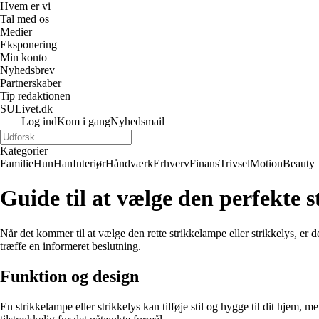
Hvem er vi
Tal med os
Medier
Eksponering
Min konto
Nyhedsbrev
Partnerskaber
Tip redaktionen
SULivet.dk
Log ind
Kom i gang
Nyhedsmail
Kategorier
Familie
Hun
Han
Interiør
Håndværk
Erhverv
Finans
Trivsel
Motion
Beauty
Guide til at vælge den perfekte s
Når det kommer til at vælge den rette strikkelampe eller strikkelys, er de
træffe en informeret beslutning.
Funktion og design
En strikkelampe eller strikkelys kan tilføje stil og hygge til dit hjem, 