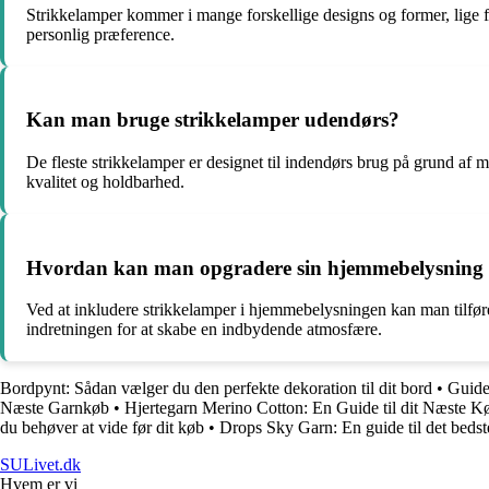
Strikkelamper kommer i mange forskellige designs og former, lige fr
personlig præference.
Kan man bruge strikkelamper udendørs?
De fleste strikkelamper er designet til indendørs brug på grund af 
kvalitet og holdbarhed.
Hvordan kan man opgradere sin hjemmebelysning v
Ved at inkludere strikkelamper i hjemmebelysningen kan man tilfør
indretningen for at skabe en indbydende atmosfære.
Bordpynt: Sådan vælger du den perfekte dekoration til dit bord
•
Guide 
Næste Garnkøb
•
Hjertegarn Merino Cotton: En Guide til dit Næste K
du behøver at vide før dit køb
•
Drops Sky Garn: En guide til det bedste
SULivet.dk
Hvem er vi