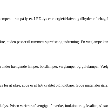
 temperaturen på lyset. LED-lys er energieffektive og tilbyder et behage
sikre, at den passer til rummets størrelse og indretning. En væglampe ka
 herunder hængende lamper, bordlamper, væglamper og gulvlamper. Vælg 
s for at sikre, at de er af høj kvalitet og holdbare. Gode materialer gara
kkelys. Prisen varierer afhængigt af mærke, funktioner og kvalitet, så sø