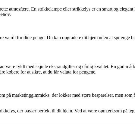
tte atmosfære. En strikkelampe eller strikkelys er en smart og elegant
 behov.
u mere værdi for dine penge. Du kan opgradere dit hjem uden at sprænge b
n være fyldt med skjulte ekstraudgifter og dårlig kvalitet. En god måde 
e købere for at sikre, at du får valuta for pengene.
 på marketinggimmicks, der lokker med store besparelser, men som faktis
r strikkelys, der passer perfekt til dit hjem. Ved at være opmærksom på æ