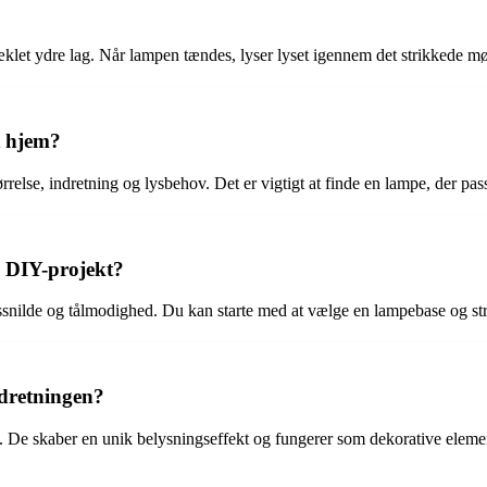
 hæklet ydre lag. Når lampen tændes, lyser lyset igennem det strikkede 
t hjem?
lse, indretning og lysbehov. Det er vigtigt at finde en lampe, der pas
 DIY-projekt?
ssnilde og tålmodighed. Du kan starte med at vælge en lampebase og str
ndretningen?
en. De skaber en unik belysningseffekt og fungerer som dekorative eleme