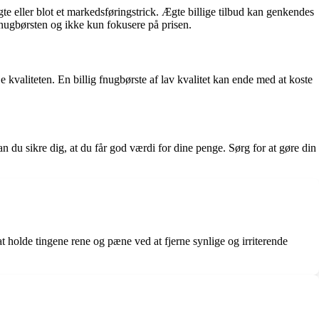
te eller blot et markedsføringstrick. Ægte billige tilbud kan genkendes
nugbørsten og ikke kun fokusere på prisen.
je kvaliteten. En billig fnugbørste af lav kvalitet kan ende med at koste
 du sikre dig, at du får god værdi for dine penge. Sørg for at gøre din
at holde tingene rene og pæne ved at fjerne synlige og irriterende