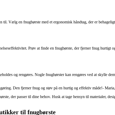
n til. Vælg en fnugbørste med et ergonomisk håndtag, der er behageligt 
seseffektivitet. Prøv at finde en fnugbørste, der fjerner fnug hurtigt og
ligeholdes og rengøres. Nogle fnugbørster kan rengøres ved at skylle 
ngøring. Den fjerner fnug og støv på en hurtig og effektiv måde!- Maria,
ørste, der passer til dine behov. Husk at tage hensyn til materialer, desi
tikker til fnugbørste