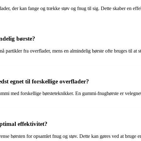
lader, der kan fange og trække støv og fnug til sig. Dette skaber en effe
ndelig børste?
må partikler fra overflader, mens en almindelig børste ofte bruges til at s
dst egnet til forskellige overflader?
 gummi med forskellige børsteteknikker. En gummi-fnugbørste er velegnet
imal effektivitet?
rense børsten for opsamlet fnug og støv. Dette kan gøres ved at bruge en