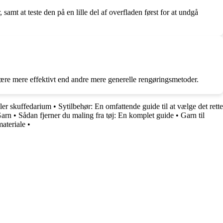
amt at teste den på en lille del af overfladen først for at undgå
 være mere effektivt end andre mere generelle rengøringsmetoder.
ller skuffedarium
•
Sytilbehør: En omfattende guide til at vælge det rette
Garn
•
Sådan fjerner du maling fra tøj: En komplet guide
•
Garn til
ateriale
•