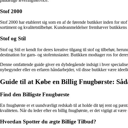
pålidelige leveringsservice.
Stof 2000
Stof 2000 har etableret sig som en af de førende butikker inden for sto
sortiment og kvalitetstilbehør. Kundeanmeldelser fremhæver butikkens i
Stof og Stil
Stof og Stil er kendt for deres kreative tilgang til stof og tilbehør, her
destination for garn- og stofentusiaster. Butikken modtager ros for der
Denne omfattende guide giver en dybdegående indsigt i hver specialise
nybegynder eller en erfaren håndarbejder, vil disse butikker være ideelle
Guide til at Købe en Billig Fnugbørste: Så
Find den Billigste Fnugbørste
En fnugbørste er et uundværligt redskab til at holde dit tøj rent og pæn
kvaliteten. Når du leder efter en billig fnugbørste, er det vigtigt at 
Hvordan Spotter du ægte Billige Tilbud?