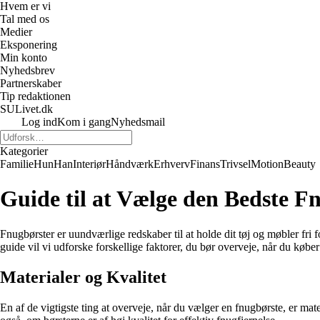
Hvem er vi
Tal med os
Medier
Eksponering
Min konto
Nyhedsbrev
Partnerskaber
Tip redaktionen
SULivet.dk
Log ind
Kom i gang
Nyhedsmail
Kategorier
Familie
Hun
Han
Interiør
Håndværk
Erhverv
Finans
Trivsel
Motion
Beauty
Guide til at Vælge den Bedste F
Fnugbørster er uundværlige redskaber til at holde dit tøj og møbler fri
guide vil vi udforske forskellige faktorer, du bør overveje, når du køber
Materialer og Kvalitet
En af de vigtigste ting at overveje, når du vælger en fnugbørste, er mater