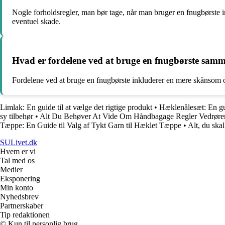
Nogle forholdsregler, man bør tage, når man bruger en fnugbørste ink
eventuel skade.
Hvad er fordelene ved at bruge en fnugbørste samme
Fordelene ved at bruge en fnugbørste inkluderer en mere skånsom og 
Limlak: En guide til at vælge det rigtige produkt
•
Hæklenålesæt: En gu
sy tilbehør
•
Alt Du Behøver At Vide Om Håndbagage Regler Vedrøren
Tæppe: En Guide til Valg af Tykt Garn til Hæklet Tæppe
•
Alt, du skal
SULivet.dk
Hvem er vi
Tal med os
Medier
Eksponering
Min konto
Nyhedsbrev
Partnerskaber
Tip redaktionen
© Kun til personlig brug.