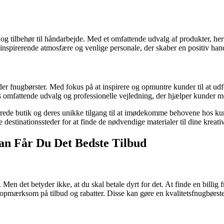
f og tilbehør til håndarbejde. Med et omfattende udvalg af produkter, h
nspirerende atmosfære og venlige personale, der skaber en positiv hand
under fnugbørster. Med fokus på at inspirere og opmuntre kunder til at udf
es omfattende udvalg og professionelle vejledning, der hjælper kunder me
rede butik og deres unikke tilgang til at imødekomme behovene hos kun
 destinationssteder for at finde de nødvendige materialer til dine kreativ
dan Får Du Det Bedste Tilbud
t. Men det betyder ikke, at du skal betale dyrt for det. At finde en bil
være opmærksom på tilbud og rabatter. Disse kan gøre en kvalitetsfnugbø