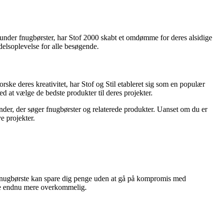
erunder fnugbørster, har Stof 2000 skabt et omdømme for deres alsidige
elsoplevelse for alle besøgende.
orske deres kreativitet, har Stof og Stil etableret sig som en populær
d at vælge de bedste produkter til deres projekter.
der, der søger fnugbørster og relaterede produkter. Uanset om du er
e projekter.
lig fnugbørste kan spare dig penge uden at gå på kompromis med
rste endnu mere overkommelig.