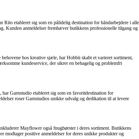
Rito etableret sig som en pålidelig destination for håndarbejdere i alle
ring. Kunden anmeldelser fremhæver butikkens professionelle tilgang og
 behovene hos kreative sjæle, har Hobbii skabt et varieret sortiment,
rksomme kundeservice, der sikrer en behagelig og problemfri
 har Garnstudio etableret sig som en favoritdestination for
elser roser Garnstudios unikke udvalg og dedikation til at levere
 inkluderer Mayflower også fnugbørster i deres sortiment. Butikkens
wer modtager positive anmeldelser for deres unikke produkter og