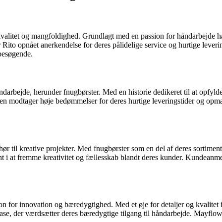
kvalitet og mangfoldighed. Grundlagt med en passion for håndarbejde har 
r Rito opnået anerkendelse for deres pålidelige service og hurtige leve
 besøgende.
darbejde, herunder fnugbørster. Med en historie dedikeret til at opfylde
 modtager høje bedømmelser for deres hurtige leveringstider og opmæ
r til kreative projekter. Med fnugbørster som en del af deres sortiment,
i at fremme kreativitet og fællesskab blandt deres kunder. Kundeanmeld
n for innovation og bæredygtighed. Med et øje for detaljer og kvalitet
base, der værdsætter deres bæredygtige tilgang til håndarbejde. Mayflo