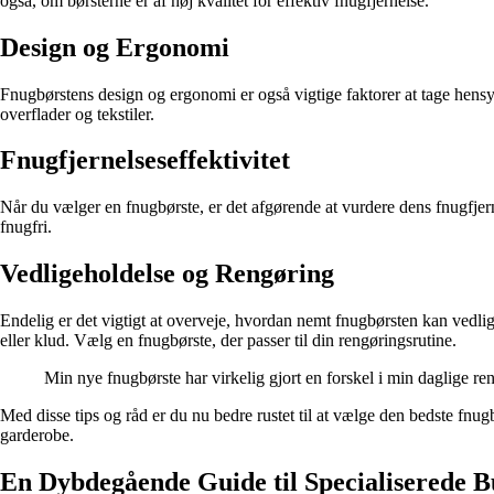
også, om børsterne er af høj kvalitet for effektiv fnugfjernelse.
Design og Ergonomi
Fnugbørstens design og ergonomi er også vigtige faktorer at tage hensy
overflader og tekstiler.
Fnugfjernelseseffektivitet
Når du vælger en fnugbørste, er det afgørende at vurdere dens fnugfjernel
fnugfri.
Vedligeholdelse og Rengøring
Endelig er det vigtigt at overveje, hvordan nemt fnugbørsten kan ved
eller klud. Vælg en fnugbørste, der passer til din rengøringsrutine.
Min nye fnugbørste har virkelig gjort en forskel i min daglige re
Med disse tips og råd er du nu bedre rustet til at vælge den bedste fnugb
garderobe.
En Dybdegående Guide til Specialiserede Bu