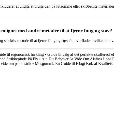
luderer at undgå at bruge den på følsomme eller skrøbelige materialer, s
nlignet med andre metoder til at fjerne fnug og støv?
selektiv metode til at fjerne fnug og støv fra overflader, hvilket kan
ide til ergonomisk hækling
•
Guide til valg af det perfekte skuffereol e
de Strikkepinde På Fly
•
Alt, Du Behøver At Vide Om Alafoss Lopi 
 vide om patentstrik
•
Mosgummi: En Guide til Klogt Køb af Kvalitetsm