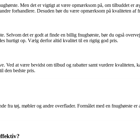
 fnugbørste. Men det er vigtigt at være opmærksom på, om tilbuddet er æg
d andre forhandlere. Desuden bør du være opmærksom på kvaliteten af f
ste. Selvom det er godt at finde en billig fnugbørste, bør du også overve
s hurtigt op. Vælg derfor altid kvalitet til en rigtig god pris.
. Ved at være bevidst om tilbud og rabatter samt vurdere kvaliteten, kan
il den bedste pris.
nende fra tøj, møbler og andre overflader. Formålet med en fnugbørste er 
ffektiv?