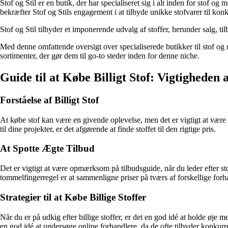
Stof og Stil er en butik, der har specialiseret sig i alt inden for stof 
bekræfter Stof og Stils engagement i at tilbyde unikke stofvarer til kon
Stof og Stil tilbyder et imponerende udvalg af stoffer, herunder salg, tilb
Med denne omfattende oversigt over specialiserede butikker til stof og
sortimenter, der gør dem til go-to steder inden for denne niche.
Guide til at Købe Billigt Stof: Vigtigheden
Forståelse af Billigt Stof
At købe stof kan være en givende oplevelse, men det er vigtigt at være 
til dine projekter, er det afgørende at finde stoffet til den rigtige pris.
At Spotte Ægte Tilbud
Det er vigtigt at være opmærksom på tilbudsguide, når du leder efter sto
tommelfingerregel er at sammenligne priser på tværs af forskellige forhan
Strategier til at Købe Billige Stoffer
Når du er på udkig efter billige stoffer, er det en god idé at holde øje 
en god idé at undersøge online forhandlere, da de ofte tilbyder konkurr