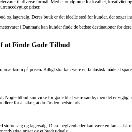
og metervarer til diverse formål. Med et omdømme for kvalitet, kreativite
kurrencedygtige priser.
ud og lagersalg. Deres butik er det ideelle sted for kunder, der søger insp
 metervarer i Danmark kan kunder finde de bedste destinationer for dere
 af at Finde Gode Tilbud
opmærksom på prisen. Billigt stof kan være en fantastisk måde at spare 
f. Nogle tilbud kan virke for gode til at være sande, men det er vigtigt
dlere for at sikre, at du får den bedste pris.
med stofudsalg og lagersalg. Disse begivenheder kan være en fantastisk mu
encedygtige priser og et bredt udvalg.