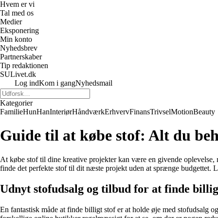
Hvem er vi
Tal med os
Medier
Eksponering
Min konto
Nyhedsbrev
Partnerskaber
Tip redaktionen
SULivet.dk
Log ind
Kom i gang
Nyhedsmail
Kategorier
Familie
Hun
Han
Interiør
Håndværk
Erhverv
Finans
Trivsel
Motion
Beauty
Guide til at købe stof: Alt du behø
At købe stof til dine kreative projekter kan være en givende oplevelse,
finde det perfekte stof til dit næste projekt uden at sprænge budgettet. 
Udnyt stofudsalg og tilbud for at finde billig
En fantastisk måde at finde billigt stof er at holde øje med stofudsalg o