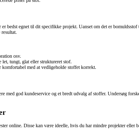
cerede priser på stof.
 er bedst egnet til dit specifikke projekt. Uanset om det er bomuldsstof til
 resultat.
ration osv.
t, tungt, glat eller struktureret stof.
r komfortabel med at vedligeholde stoffet korrekt.
lere med god kundeservice og et bredt udvalg af stoffer. Undersøg forskel
er
rester online. Disse kan være ideelle, hvis du har mindre projekter ell