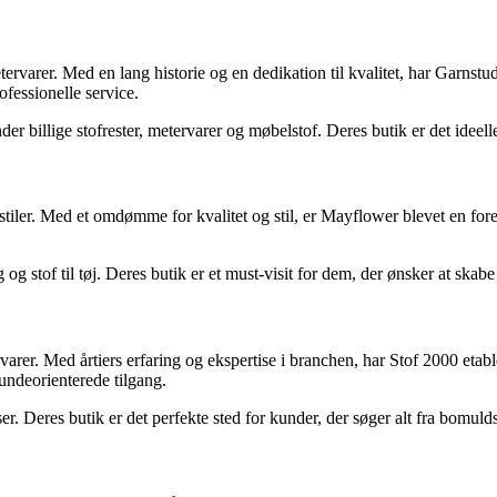
varer. Med en lang historie og en dedikation til kvalitet, har Garnstudi
fessionelle service.
der billige stofrester, metervarer og møbelstof. Deres butik er det ideell
tekstiler. Med et omdømme for kvalitet og stil, er Mayflower blevet en 
og stof til tøj. Deres butik er et must-visit for dem, der ønsker at skab
varer. Med årtiers erfaring og ekspertise i branchen, har Stof 2000 etabl
undeorienterede tilgang.
iser. Deres butik er det perfekte sted for kunder, der søger alt fra bomulds