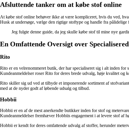
Afsluttende tanker om at købe stof online
At købe stof online behøver ikke at være kompliceret, hvis du ved, hvad 
Husk at undersøge, vælge den rigtige stoftype og handle fra pålidelige f
Jeg fulgte denne guide, da jeg skulle købe stof til mine nye gardin
En Omfattende Oversigt over Specialiserede
Rito
Rito er en velrenommeret butik, der har specialiseret sig i alt inden for
Kundeanmeldelser roser Rito for deres brede udvalg, høje kvalitet og k
Rito skiller sig ud ved at tilbyde et imponerende sortiment af stofvari
med at de nyder godt af løbende udsalg og tilbud.
Hobbii
Hobbii er en af de mest anerkendte butikker inden for stof og metervare
Kundeanmeldelser fremhæver Hobbiis engagement i at levere stof af høj k
Hobbii er kendt for deres omfattende udvalg af stoffer, herunder meterv