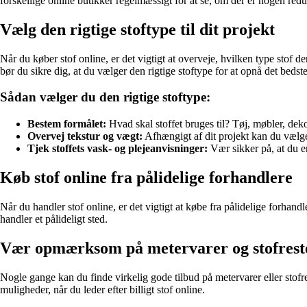
forskellige online butikker regelmæssigt for at se, om der er nogen redu
Vælg den rigtige stoftype til dit projekt
Når du køber stof online, er det vigtigt at overveje, hvilken type stof der
bør du sikre dig, at du vælger den rigtige stoftype for at opnå det bedste
Sådan vælger du den rigtige stoftype:
Bestem formålet:
Hvad skal stoffet bruges til? Tøj, møbler, deko
Overvej tekstur og vægt:
Afhængigt af dit projekt kan du vælge le
Tjek stoffets vask- og plejeanvisninger:
Vær sikker på, at du e
Køb stof online fra pålidelige forhandlere
Når du handler stof online, er det vigtigt at købe fra pålidelige forhand
handler et pålideligt sted.
Vær opmærksom på metervarer og stofrest
Nogle gange kan du finde virkelig gode tilbud på metervarer eller stof
muligheder, når du leder efter billigt stof online.