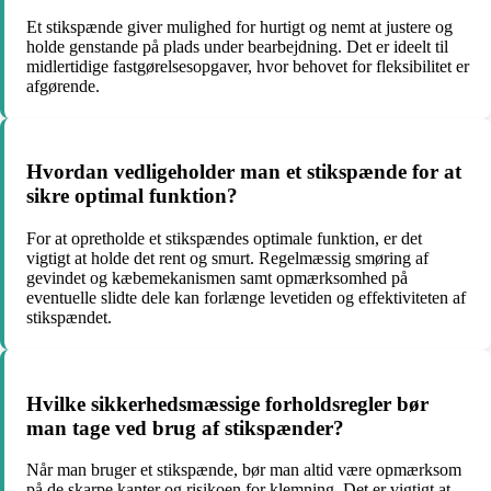
Et stikspænde giver mulighed for hurtigt og nemt at justere og
holde genstande på plads under bearbejdning. Det er ideelt til
midlertidige fastgørelsesopgaver, hvor behovet for fleksibilitet er
afgørende.
Hvordan vedligeholder man et stikspænde for at
sikre optimal funktion?
For at opretholde et stikspændes optimale funktion, er det
vigtigt at holde det rent og smurt. Regelmæssig smøring af
gevindet og kæbemekanismen samt opmærksomhed på
eventuelle slidte dele kan forlænge levetiden og effektiviteten af
​​stikspændet.
Hvilke sikkerhedsmæssige forholdsregler bør
man tage ved brug af stikspænder?
Når man bruger et stikspænde, bør man altid være opmærksom
på de skarpe kanter og risikoen for klemning. Det er vigtigt at