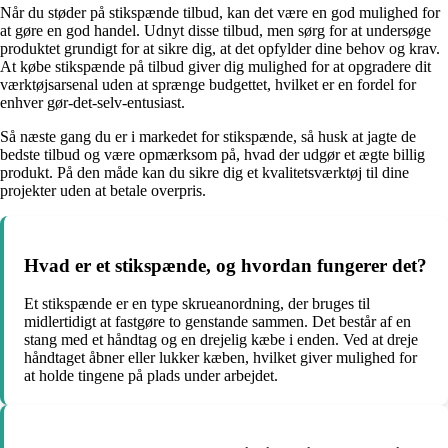
Når du støder på stikspænde tilbud, kan det være en god mulighed for
at gøre en god handel. Udnyt disse tilbud, men sørg for at undersøge
produktet grundigt for at sikre dig, at det opfylder dine behov og krav.
At købe stikspænde på tilbud giver dig mulighed for at opgradere dit
værktøjsarsenal uden at sprænge budgettet, hvilket er en fordel for
enhver gør-det-selv-entusiast.
Så næste gang du er i markedet for stikspænde, så husk at jagte de
bedste tilbud og være opmærksom på, hvad der udgør et ægte billig
produkt. På den måde kan du sikre dig et kvalitetsværktøj til dine
projekter uden at betale overpris.
Hvad er et stikspænde, og hvordan fungerer det?
Et stikspænde er en type skrueanordning, der bruges til
midlertidigt at fastgøre to genstande sammen. Det består af en
stang med et håndtag og en drejelig kæbe i enden. Ved at dreje
håndtaget åbner eller lukker kæben, hvilket giver mulighed for
at holde tingene på plads under arbejdet.