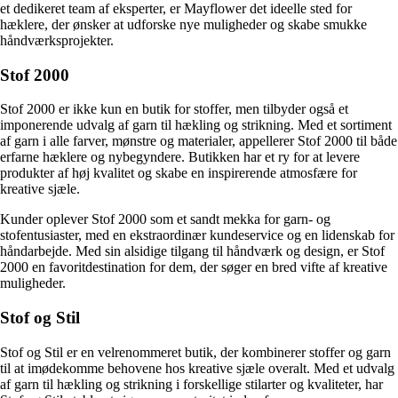
et dedikeret team af eksperter, er Mayflower det ideelle sted for
hæklere, der ønsker at udforske nye muligheder og skabe smukke
håndværksprojekter.
Stof 2000
Stof 2000 er ikke kun en butik for stoffer, men tilbyder også et
imponerende udvalg af garn til hækling og strikning. Med et sortiment
af garn i alle farver, mønstre og materialer, appellerer Stof 2000 til både
erfarne hæklere og nybegyndere. Butikken har et ry for at levere
produkter af høj kvalitet og skabe en inspirerende atmosfære for
kreative sjæle.
Kunder oplever Stof 2000 som et sandt mekka for garn- og
stofentusiaster, med en ekstraordinær kundeservice og en lidenskab for
håndarbejde. Med sin alsidige tilgang til håndværk og design, er Stof
2000 en favoritdestination for dem, der søger en bred vifte af kreative
muligheder.
Stof og Stil
Stof og Stil er en velrenommeret butik, der kombinerer stoffer og garn
til at imødekomme behovene hos kreative sjæle overalt. Med et udvalg
af garn til hækling og strikning i forskellige stilarter og kvaliteter, har