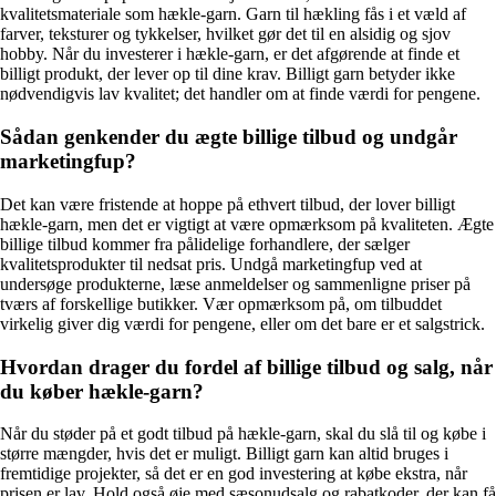
kvalitetsmateriale som hækle-garn. Garn til hækling fås i et væld af
farver, teksturer og tykkelser, hvilket gør det til en alsidig og sjov
hobby. Når du investerer i hækle-garn, er det afgørende at finde et
billigt produkt, der lever op til dine krav. Billigt garn betyder ikke
nødvendigvis lav kvalitet; det handler om at finde værdi for pengene.
Sådan genkender du ægte billige tilbud og undgår
marketingfup?
Det kan være fristende at hoppe på ethvert tilbud, der lover billigt
hækle-garn, men det er vigtigt at være opmærksom på kvaliteten. Ægte
billige tilbud kommer fra pålidelige forhandlere, der sælger
kvalitetsprodukter til nedsat pris. Undgå marketingfup ved at
undersøge produkterne, læse anmeldelser og sammenligne priser på
tværs af forskellige butikker. Vær opmærksom på, om tilbuddet
virkelig giver dig værdi for pengene, eller om det bare er et salgstrick.
Hvordan drager du fordel af billige tilbud og salg, når
du køber hækle-garn?
Når du støder på et godt tilbud på hækle-garn, skal du slå til og købe i
større mængder, hvis det er muligt. Billigt garn kan altid bruges i
fremtidige projekter, så det er en god investering at købe ekstra, når
prisen er lav. Hold også øje med sæsonudsalg og rabatkoder, der kan få