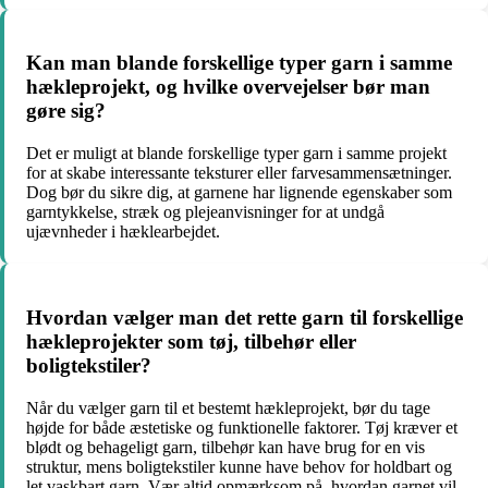
Kan man blande forskellige typer garn i samme
hækleprojekt, og hvilke overvejelser bør man
gøre sig?
Det er muligt at blande forskellige typer garn i samme projekt
for at skabe interessante teksturer eller farvesammensætninger.
Dog bør du sikre dig, at garnene har lignende egenskaber som
garntykkelse, stræk og plejeanvisninger for at undgå
ujævnheder i hæklearbejdet.
Hvordan vælger man det rette garn til forskellige
hækleprojekter som tøj, tilbehør eller
boligtekstiler?
Når du vælger garn til et bestemt hækleprojekt, bør du tage
højde for både æstetiske og funktionelle faktorer. Tøj kræver et
blødt og behageligt garn, tilbehør kan have brug for en vis
struktur, mens boligtekstiler kunne have behov for holdbart og
let vaskbart garn. Vær altid opmærksom på, hvordan garnet vil