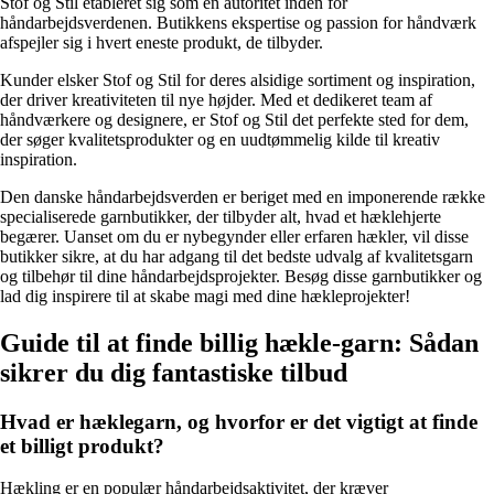
Stof og Stil etableret sig som en autoritet inden for
håndarbejdsverdenen. Butikkens ekspertise og passion for håndværk
afspejler sig i hvert eneste produkt, de tilbyder.
Kunder elsker Stof og Stil for deres alsidige sortiment og inspiration,
der driver kreativiteten til nye højder. Med et dedikeret team af
håndværkere og designere, er Stof og Stil det perfekte sted for dem,
der søger kvalitetsprodukter og en uudtømmelig kilde til kreativ
inspiration.
Den danske håndarbejdsverden er beriget med en imponerende række
specialiserede garnbutikker, der tilbyder alt, hvad et hæklehjerte
begærer. Uanset om du er nybegynder eller erfaren hækler, vil disse
butikker sikre, at du har adgang til det bedste udvalg af kvalitetsgarn
og tilbehør til dine håndarbejdsprojekter. Besøg disse garnbutikker og
lad dig inspirere til at skabe magi med dine hækleprojekter!
Guide til at finde billig hækle-garn: Sådan
sikrer du dig fantastiske tilbud
Hvad er hæklegarn, og hvorfor er det vigtigt at finde
et billigt produkt?
Hækling er en populær håndarbejdsaktivitet, der kræver