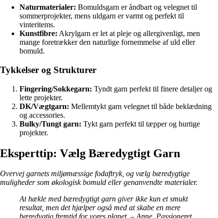
Naturmaterialer:
Bomuldsgarn er åndbart og velegnet til
sommerprojekter, mens uldgarn er varmt og perfekt til
vinteritems.
Kunstfibre:
Akrylgarn er let at pleje og allergivenligt, men
mange foretrækker den naturlige fornemmelse af uld eller
bomuld.
Tykkelser og Strukturer
Fingering/Sokkegarn:
Tyndt garn perfekt til finere detaljer og
lette projekter.
DK/Vægtgarn:
Mellemtykt garn velegnet til både beklædning
og accessories.
Bulky/Tungt garn:
Tykt garn perfekt til tæpper og hurtige
projekter.
Eksperttip: Vælg Bæredygtigt Garn
Overvej garnets miljømæssige fodaftryk, og vælg bæredygtige
muligheder som økologisk bomuld eller genanvendte materialer.
At hækle med bæredygtigt garn giver ikke kun et smukt
resultat, men det hjælper også med at skabe en mere
bæredygtig fremtid for vores planet. – Anne, Passioneret