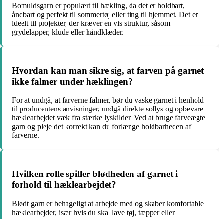
Bomuldsgarn er populært til hækling, da det er holdbart,
åndbart og perfekt til sommertøj eller ting til hjemmet. Det er
ideelt til projekter, der kræver en vis struktur, såsom
grydelapper, klude eller håndklæder.
Hvordan kan man sikre sig, at farven på garnet
ikke falmer under hæklingen?
For at undgå, at farverne falmer, bør du vaske garnet i henhold
til producentens anvisninger, undgå direkte sollys og opbevare
hæklearbejdet væk fra stærke lyskilder. Ved at bruge farveægte
garn og pleje det korrekt kan du forlænge holdbarheden af
farverne.
Hvilken rolle spiller blødheden af garnet i
forhold til hæklearbejdet?
Blødt garn er behageligt at arbejde med og skaber komfortable
hæklearbejder, især hvis du skal lave tøj, tæpper eller