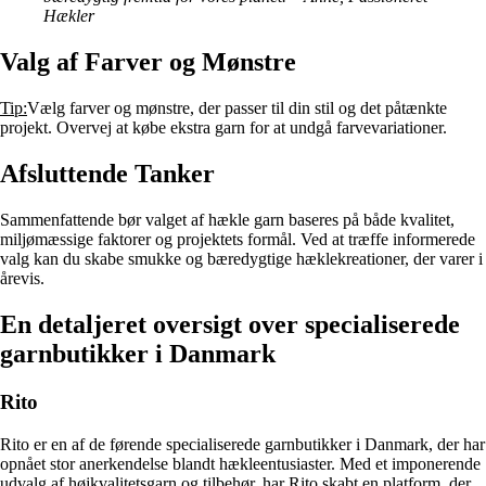
Hækler
Valg af Farver og Mønstre
Tip:
Vælg farver og mønstre, der passer til din stil og det påtænkte
projekt. Overvej at købe ekstra garn for at undgå farvevariationer.
Afsluttende Tanker
Sammenfattende bør valget af hækle garn baseres på både kvalitet,
miljømæssige faktorer og projektets formål. Ved at træffe informerede
valg kan du skabe smukke og bæredygtige hæklekreationer, der varer i
årevis.
En detaljeret oversigt over specialiserede
garnbutikker i Danmark
Rito
Rito er en af de førende specialiserede garnbutikker i Danmark, der har
opnået stor anerkendelse blandt hækleentusiaster. Med et imponerende
udvalg af højkvalitetsgarn og tilbehør, har Rito skabt en platform, der