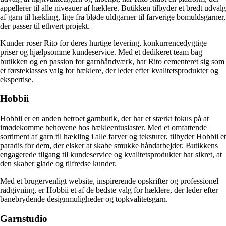
appellerer til alle niveauer af hæklere. Butikken tilbyder et bredt udvalg
af garn til hækling, lige fra bløde uldgarner til farverige bomuldsgarner,
der passer til ethvert projekt.
Kunder roser Rito for deres hurtige levering, konkurrencedygtige
priser og hjælpsomme kundeservice. Med et dedikeret team bag
butikken og en passion for garnhåndværk, har Rito cementeret sig som
et førsteklasses valg for hæklere, der leder efter kvalitetsprodukter og
ekspertise.
Hobbii
Hobbii er en anden betroet garnbutik, der har et stærkt fokus på at
imødekomme behovene hos hækleentusiaster. Med et omfattende
sortiment af garn til hækling i alle farver og teksturer, tilbyder Hobbii et
paradis for dem, der elsker at skabe smukke håndarbejder. Butikkens
engagerede tilgang til kundeservice og kvalitetsprodukter har sikret, at
den skaber glade og tilfredse kunder.
Med et brugervenligt website, inspirerende opskrifter og professionel
rådgivning, er Hobbii et af de bedste valg for hæklere, der leder efter
banebrydende designmuligheder og topkvalitetsgarn.
Garnstudio