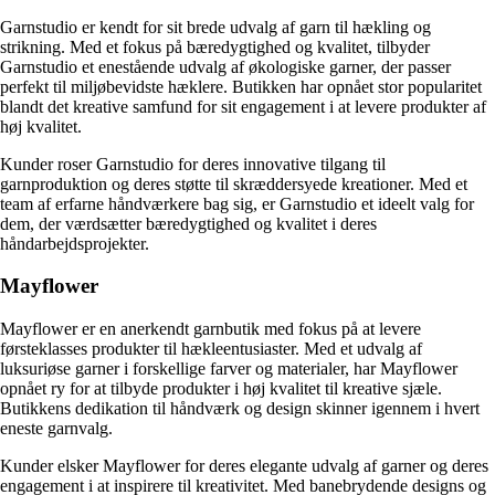
Garnstudio er kendt for sit brede udvalg af garn til hækling og
strikning. Med et fokus på bæredygtighed og kvalitet, tilbyder
Garnstudio et enestående udvalg af økologiske garner, der passer
perfekt til miljøbevidste hæklere. Butikken har opnået stor popularitet
blandt det kreative samfund for sit engagement i at levere produkter af
høj kvalitet.
Kunder roser Garnstudio for deres innovative tilgang til
garnproduktion og deres støtte til skræddersyede kreationer. Med et
team af erfarne håndværkere bag sig, er Garnstudio et ideelt valg for
dem, der værdsætter bæredygtighed og kvalitet i deres
håndarbejdsprojekter.
Mayflower
Mayflower er en anerkendt garnbutik med fokus på at levere
førsteklasses produkter til hækleentusiaster. Med et udvalg af
luksuriøse garner i forskellige farver og materialer, har Mayflower
opnået ry for at tilbyde produkter i høj kvalitet til kreative sjæle.
Butikkens dedikation til håndværk og design skinner igennem i hvert
eneste garnvalg.
Kunder elsker Mayflower for deres elegante udvalg af garner og deres
engagement i at inspirere til kreativitet. Med banebrydende designs og