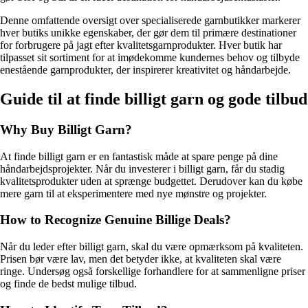
Denne omfattende oversigt over specialiserede garnbutikker markerer
hver butiks unikke egenskaber, der gør dem til primære destinationer
for forbrugere på jagt efter kvalitetsgarnprodukter. Hver butik har
tilpasset sit sortiment for at imødekomme kundernes behov og tilbyde
enestående garnprodukter, der inspirerer kreativitet og håndarbejde.
Guide til at finde billigt garn og gode tilbud
Why Buy Billigt Garn?
At finde billigt garn er en fantastisk måde at spare penge på dine
håndarbejdsprojekter. Når du investerer i billigt garn, får du stadig
kvalitetsprodukter uden at sprænge budgettet. Derudover kan du købe
mere garn til at eksperimentere med nye mønstre og projekter.
How to Recognize Genuine Billige Deals?
Når du leder efter billigt garn, skal du være opmærksom på kvaliteten.
Prisen bør være lav, men det betyder ikke, at kvaliteten skal være
ringe. Undersøg også forskellige forhandlere for at sammenligne priser
og finde de bedst mulige tilbud.