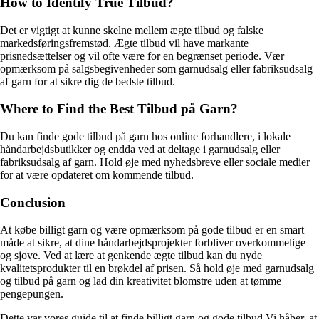
How to Identify True Tilbud?
Det er vigtigt at kunne skelne mellem ægte tilbud og falske
markedsføringsfremstød. Ægte tilbud vil have markante
prisnedsættelser og vil ofte være for en begrænset periode. Vær
opmærksom på salgsbegivenheder som garnudsalg eller fabriksudsalg
af garn for at sikre dig de bedste tilbud.
Where to Find the Best Tilbud på Garn?
Du kan finde gode tilbud på garn hos online forhandlere, i lokale
håndarbejdsbutikker og endda ved at deltage i garnudsalg eller
fabriksudsalg af garn. Hold øje med nyhedsbreve eller sociale medier
for at være opdateret om kommende tilbud.
Conclusion
At købe billigt garn og være opmærksom på gode tilbud er en smart
måde at sikre, at dine håndarbejdsprojekter forbliver overkommelige
og sjove. Ved at lære at genkende ægte tilbud kan du nyde
kvalitetsprodukter til en brøkdel af prisen. Så hold øje med garnudsalg
og tilbud på garn og lad din kreativitet blomstre uden at tømme
pengepungen.
Dette var vores guide til at finde billigt garn og gode tilbud.Vi håber, at