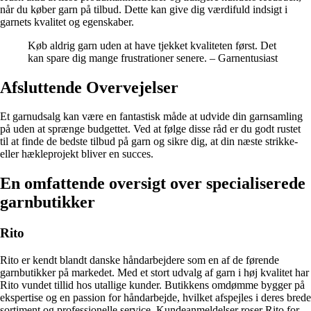
når du køber garn på tilbud. Dette kan give dig værdifuld indsigt i
garnets kvalitet og egenskaber.
Køb aldrig garn uden at have tjekket kvaliteten først. Det
kan spare dig mange frustrationer senere. – Garnentusiast
Afsluttende Overvejelser
Et garnudsalg kan være en fantastisk måde at udvide din garnsamling
på uden at sprænge budgettet. Ved at følge disse råd er du godt rustet
til at finde de bedste tilbud på garn og sikre dig, at din næste strikke-
eller hækleprojekt bliver en succes.
En omfattende oversigt over specialiserede
garnbutikker
Rito
Rito er kendt blandt danske håndarbejdere som en af de førende
garnbutikker på markedet. Med et stort udvalg af garn i høj kvalitet har
Rito vundet tillid hos utallige kunder. Butikkens omdømme bygger på
ekspertise og en passion for håndarbejde, hvilket afspejles i deres brede
sortiment og professionelle service. Kundeanmeldelser roser Rito for