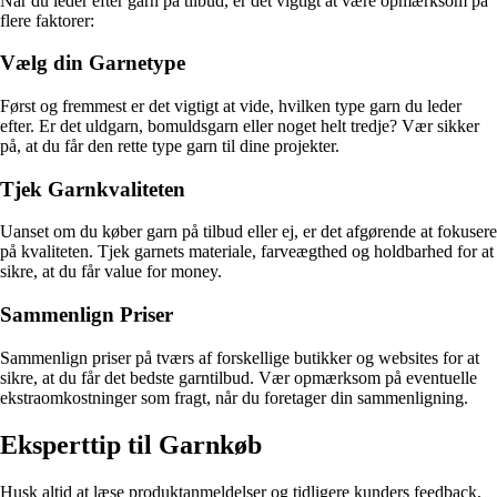
Når du leder efter garn på tilbud, er det vigtigt at være opmærksom på
flere faktorer:
Vælg din Garnetype
Først og fremmest er det vigtigt at vide, hvilken type garn du leder
efter. Er det uldgarn, bomuldsgarn eller noget helt tredje? Vær sikker
på, at du får den rette type garn til dine projekter.
Tjek Garnkvaliteten
Uanset om du køber garn på tilbud eller ej, er det afgørende at fokusere
på kvaliteten. Tjek garnets materiale, farveægthed og holdbarhed for at
sikre, at du får value for money.
Sammenlign Priser
Sammenlign priser på tværs af forskellige butikker og websites for at
sikre, at du får det bedste garntilbud. Vær opmærksom på eventuelle
ekstraomkostninger som fragt, når du foretager din sammenligning.
Eksperttip til Garnkøb
Husk altid at læse produktanmeldelser og tidligere kunders feedback,