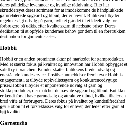
deres pålidelige leverancer og kyndige rådgivning. Rito har
skræddersyet deres sortiment for at imødekomme de håndplukkede
garnrelaterede søgeord og tilbud, der er nævnt. Butikken tilbyder
regelmæssigt udsalg på garn, hvilket gør det til et ideelt valg for
forbrugere på udkig efter kvalitetsgarn til nedsatte priser. Deres
dedikation til at opfylde kundernes behov gør dem til en foretrukken
destination for garnentusiaster.
Hobbii
Hobbii er en anden prominent aktør på markedet for garnprodukter.
Med et stærkt fokus på kvalitet og innovation har Hobbii opbygget et
solidt ry i branchen. Kunder skatter butikkens brede udvalg og
enestående kundeservice. Positive anmeldelser fremhæver Hobbiis
engagement i at tilbyde topkvalitetsgarn og konkurrencedygtige
priser.Hobbii tilbyder et imponerende udvalg af garn og
strikkeprodukter, der matcher de nævnte søgeord og tilbud. Butikken
er kendt for at have garnudsalg og attraktive tilbud, hvilket tiltaler en
bred vifte af forbrugere. Deres fokus på kvalitet og kundetilfredshed
gør Hobbii til et førsteklasses valg for enhver, der leder efter garn af
høj kvalitet.
Garnstudio