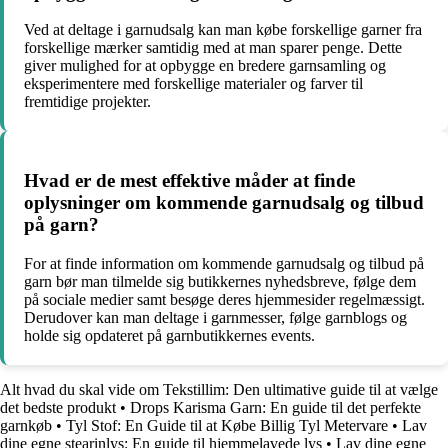
Ved at deltage i garnudsalg kan man købe forskellige garner fra
forskellige mærker samtidig med at man sparer penge. Dette
giver mulighed for at opbygge en bredere garnsamling og
eksperimentere med forskellige materialer og farver til
fremtidige projekter.
Hvad er de mest effektive måder at finde
oplysninger om kommende garnudsalg og tilbud
på garn?
For at finde information om kommende garnudsalg og tilbud på
garn bør man tilmelde sig butikkernes nyhedsbreve, følge dem
på sociale medier samt besøge deres hjemmesider regelmæssigt.
Derudover kan man deltage i garnmesser, følge garnblogs og
holde sig opdateret på garnbutikkernes events.
Alt hvad du skal vide om Tekstillim: Den ultimative guide til at vælge
det bedste produkt
•
Drops Karisma Garn: En guide til det perfekte
garnkøb
•
Tyl Stof: En Guide til at Købe Billig Tyl Metervare
•
Lav
dine egne stearinlys: En guide til hjemmelavede lys
•
Lav dine egne