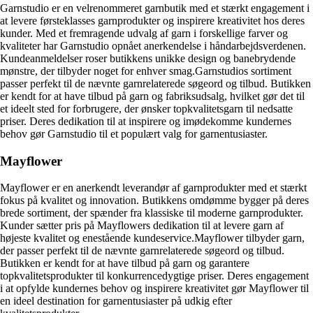
Garnstudio er en velrenommeret garnbutik med et stærkt engagement i
at levere førsteklasses garnprodukter og inspirere kreativitet hos deres
kunder. Med et fremragende udvalg af garn i forskellige farver og
kvaliteter har Garnstudio opnået anerkendelse i håndarbejdsverdenen.
Kundeanmeldelser roser butikkens unikke design og banebrydende
mønstre, der tilbyder noget for enhver smag.Garnstudios sortiment
passer perfekt til de nævnte garnrelaterede søgeord og tilbud. Butikken
er kendt for at have tilbud på garn og fabriksudsalg, hvilket gør det til
et ideelt sted for forbrugere, der ønsker topkvalitetsgarn til nedsatte
priser. Deres dedikation til at inspirere og imødekomme kundernes
behov gør Garnstudio til et populært valg for garnentusiaster.
Mayflower
Mayflower er en anerkendt leverandør af garnprodukter med et stærkt
fokus på kvalitet og innovation. Butikkens omdømme bygger på deres
brede sortiment, der spænder fra klassiske til moderne garnprodukter.
Kunder sætter pris på Mayflowers dedikation til at levere garn af
højeste kvalitet og enestående kundeservice.Mayflower tilbyder garn,
der passer perfekt til de nævnte garnrelaterede søgeord og tilbud.
Butikken er kendt for at have tilbud på garn og garantere
topkvalitetsprodukter til konkurrencedygtige priser. Deres engagement
i at opfylde kundernes behov og inspirere kreativitet gør Mayflower til
en ideel destination for garnentusiaster på udkig efter