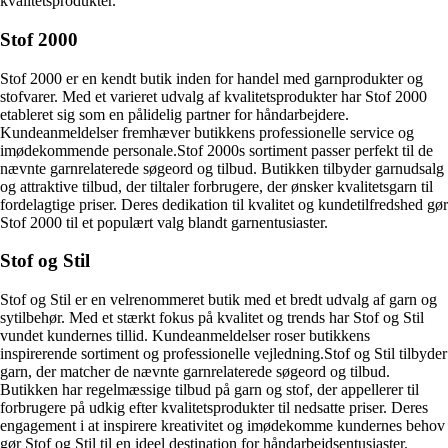
kvalitetsprodukter.
Stof 2000
Stof 2000 er en kendt butik inden for handel med garnprodukter og
stofvarer. Med et varieret udvalg af kvalitetsprodukter har Stof 2000
etableret sig som en pålidelig partner for håndarbejdere.
Kundeanmeldelser fremhæver butikkens professionelle service og
imødekommende personale.Stof 2000s sortiment passer perfekt til de
nævnte garnrelaterede søgeord og tilbud. Butikken tilbyder garnudsalg
og attraktive tilbud, der tiltaler forbrugere, der ønsker kvalitetsgarn til
fordelagtige priser. Deres dedikation til kvalitet og kundetilfredshed gør
Stof 2000 til et populært valg blandt garnentusiaster.
Stof og Stil
Stof og Stil er en velrenommeret butik med et bredt udvalg af garn og
sytilbehør. Med et stærkt fokus på kvalitet og trends har Stof og Stil
vundet kundernes tillid. Kundeanmeldelser roser butikkens
inspirerende sortiment og professionelle vejledning.Stof og Stil tilbyder
garn, der matcher de nævnte garnrelaterede søgeord og tilbud.
Butikken har regelmæssige tilbud på garn og stof, der appellerer til
forbrugere på udkig efter kvalitetsprodukter til nedsatte priser. Deres
engagement i at inspirere kreativitet og imødekomme kundernes behov
gør Stof og Stil til en ideel destination for håndarbejdsentusiaster.