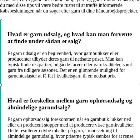
du med disse tips vil være bedre rustet til at træffe informerede
købsbeslutninger, når du søger efter garn til dine håndarbejdsprojekter.
Hvad er garn udsalg, og hvad kan man forvente
at finde under sådan et salg?
Et garn udsalg er en begivenhed, hvor garnbutikker eller
producenter tilbyder deres garn til nedsatte priser. Man kan
typisk finde restpartier, udgåede farver eller garnkvaliteter, samt
garn fra tidligere sæsoner. Det er en glimrende mulighed for
garnentusiaster at få fat i kvalitetsgarn til en nedsat pris.
Hvad er forskellen mellem garn ophørsudsalg og
almindelige garnudsalg?
Et garn ophørsudsalg forekommer, når en garnbutik lukker ned
eller en producent stopper med at producere visse garnkvaliteter.
Dette resulterer i dybe rabatter på garn, i modsætning til
almindelige garnudsalg, hvor priserne typisk sænkes for at rense