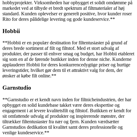
hobbyprojekter. Virksomheden har opbygget et solidt omdømme på
markedet ved at tilbyde et bredt spektrum af filtmaterialer af høj
standard. Kunden oplevelser er generelt positive, hvor kunder roser
Rito for deres pålidelige levering og gode kundeservice.**
Hobbii
**Hobbii er en populær destination for filtentusiaster på grund af
deres brede sortiment af filt og filtstof. Med et stort udvalg af
produkter, der passer til enhver smag og budget, har Hobbii etableret
sig som en af de førende butikker inden for denne niche. Kunderne
applauderer Hobbii for deres konkurrencedygtige priser og hurtige
leveringstider, hvilket gør dem til et attraktivt valg for dem, der
ønsker at købe filt online.**
Garnstudio
**Garnstudio er et kendt navn inden for filtnicheindustrien, der har
opbygget en solid kundebase takket være deres ekspertise og
engagement i at levere kvalitetsfilt og filtstof. Butikken er kendt for
sit omfattende udvalg af produkter og inspirerende mønstre, der
tiltrækker filtentusiaster fra nær og fjern. Kunden værdsætter
Garnstudios dedikation til kvalitet samt deres professionelle og
venlige kundeservice.**