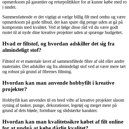
opmærksom på garantier og returpolitikker for at kunne købe med ro
i sindet.
Sammenfattende er det vigtigt at vælge billig filt med omhu og være
opmærksom på gode tilbud, der kan spare dig penge uden at gå på
kompromis med kvalitet. Ved at følge disse råd vil du være godt
rustet til at nyde dine kreative projekter uden at sprænge budgettet.
Hvad er filtstof, og hvordan adskiller det sig fra
almindeligt stof?
Filtstof er et materiale lavet af sammenfiltede fibre af uld eller andre
materialer. Det adskiller sig fra almindeligt stof ved at være mere tæt
og robust på grund af fibrenes filtning.
Hvordan kan man anvende hobbyfilt i kreative
projekter?
Hobbyfilt kan anvendes til en bred vifte af kreative projekter såsom
syning af tasker, punge, dekorationer, legetøj og meget mere på
grund af dets bløde, formbare og slidstærke karakter.
Hvordan kan man kvalitetssikre købet af filt online
for at undgå at købe dårlig kvalitet?