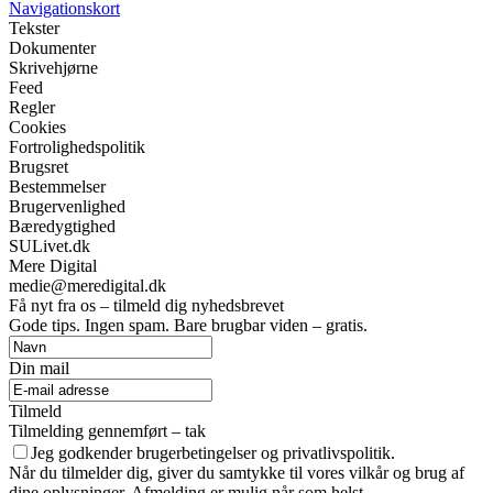
Navigationskort
Tekster
Dokumenter
Skrivehjørne
Feed
Regler
Cookies
Fortrolighedspolitik
Brugsret
Bestemmelser
Brugervenlighed
Bæredygtighed
SULivet.dk
Mere Digital
medie@meredigital.dk
Få nyt fra os – tilmeld dig nyhedsbrevet
Gode tips. Ingen spam. Bare brugbar viden – gratis.
Din mail
Tilmeld
Tilmelding gennemført – tak
Jeg godkender brugerbetingelser og privatlivspolitik.
Når du tilmelder dig, giver du samtykke til vores vilkår og brug af
dine oplysninger. Afmelding er mulig når som helst.