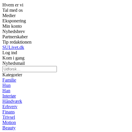
Hvem er vi
Tal med os
Medier
Eksponering
Min konto
Nyhedsbrev
Partnerskaber
Tip redaktionen
SULivet.dk
Log ind
Kom i gang
Nyhedsmail
Kategorier
Familie
Hun
Han
Interiør
Håndværk
Erhverv
Finans
Trivsel
Motion
Beauty