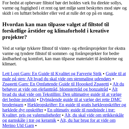
For bedst at opbevare filtstof bør det holdes væk fra direkte sollys,
varme og fugtighed i et rent og tørt miljø samt beskyttes mod støv og
skidt i en lufttæt beholder eller ved at rulle det op på en stang.
Hvordan kan man tilpasse valget af filtstof til
forskellige årstider og klimaforhold i kreative
projekter?
Ved at vælge tykkere filtstof til vinter- og efterårsprojekter for ekstra
varme og tyndere filtstof til sommer- og forårsprojekter for bedre
åndbarhed og komfort, kan man tilpasse materialet til årstiderne og
klimaet.
Lett Lopi Garn: En Guide til Kvalitet og Farverig Strik
•
Guide til at
male på sten: Alt hvad du skal vide om stenmaling udendørs
•
Zpagetti Garn: En Omfattende Guide til Hoooked Zpagetti
•
Alt du
behøver at vide om elefanttråd, blomstertråd og bonzaitråd
•
Alt
hvad du skal vide om Tekstillim: Den ultimative guide til at vælge
det bedste produkt
•
Dybtgående guide til at vælge det rette DMC
broderigarn
•
Hækleopskrifter: En guide til gratis hækleopskrifter og
hæklede dyr opskrifter
•
En ultimativ guide til rundpinde i træ:
Kvalitet, pris og valgmuligheder
•
Alt, du skal vide om strikkeskåle
og garnskåle i træ og keramik
•
Alt, du har brug for at vide om
Merino Uld Garn
•