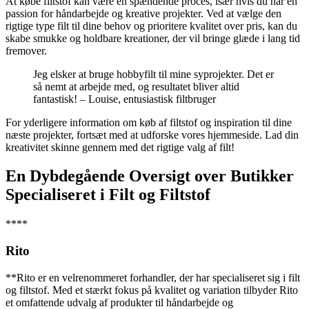
At købe filtstof kan være en spændende proces, især hvis du har en
passion for håndarbejde og kreative projekter. Ved at vælge den
rigtige type filt til dine behov og prioritere kvalitet over pris, kan du
skabe smukke og holdbare kreationer, der vil bringe glæde i lang tid
fremover.
Jeg elsker at bruge hobbyfilt til mine syprojekter. Det er
så nemt at arbejde med, og resultatet bliver altid
fantastisk! – Louise, entusiastisk filtbruger
For yderligere information om køb af filtstof og inspiration til dine
næste projekter, fortsæt med at udforske vores hjemmeside. Lad din
kreativitet skinne gennem med det rigtige valg af filt!
En Dybdegående Oversigt over Butikker
Specialiseret i Filt og Filtstof
****
Rito
**Rito er en velrenommeret forhandler, der har specialiseret sig i filt
og filtstof. Med et stærkt fokus på kvalitet og variation tilbyder Rito
et omfattende udvalg af produkter til håndarbejde og