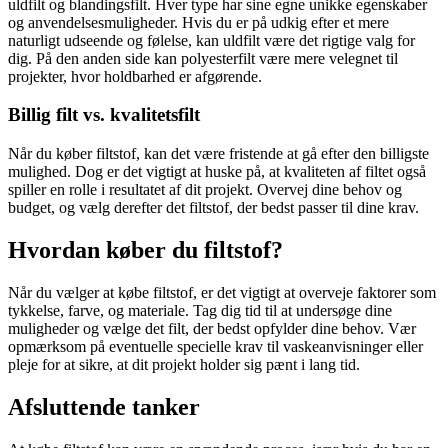
uldfilt og blandingsfilt. Hver type har sine egne unikke egenskaber
og anvendelsesmuligheder. Hvis du er på udkig efter et mere
naturligt udseende og følelse, kan uldfilt være det rigtige valg for
dig. På den anden side kan polyesterfilt være mere velegnet til
projekter, hvor holdbarhed er afgørende.
Billig filt vs. kvalitetsfilt
Når du køber filtstof, kan det være fristende at gå efter den billigste
mulighed. Dog er det vigtigt at huske på, at kvaliteten af filtet også
spiller en rolle i resultatet af dit projekt. Overvej dine behov og
budget, og vælg derefter det filtstof, der bedst passer til dine krav.
Hvordan køber du filtstof?
Når du vælger at købe filtstof, er det vigtigt at overveje faktorer som
tykkelse, farve, og materiale. Tag dig tid til at undersøge dine
muligheder og vælge det filt, der bedst opfylder dine behov. Vær
opmærksom på eventuelle specielle krav til vaskeanvisninger eller
pleje for at sikre, at dit projekt holder sig pænt i lang tid.
Afsluttende tanker