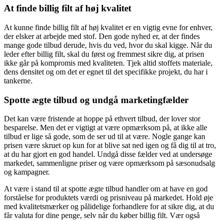
At finde billig filt af høj kvalitet
At kunne finde billig filt af høj kvalitet er en vigtig evne for enhver,
der elsker at arbejde med stof. Den gode nyhed er, at der findes
mange gode tilbud derude, hvis du ved, hvor du skal kigge. Når du
leder efter billig filt, skal du først og fremmest sikre dig, at prisen
ikke går på kompromis med kvaliteten. Tjek altid stoffets materiale,
dens densitet og om det er egnet til det specifikke projekt, du har i
tankerne.
Spotte ægte tilbud og undgå marketingfælder
Det kan være fristende at hoppe på ethvert tilbud, der lover stor
besparelse. Men det er vigtigt at være opmærksom på, at ikke alle
tilbud er lige så gode, som de ser ud til at være. Nogle gange kan
prisen være skruet op kun for at blive sat ned igen og få dig til at tro,
at du har gjort en god handel. Undgå disse fælder ved at undersøge
markedet, sammenligne priser og være opmærksom på sæsonudsalg
og kampagner.
At være i stand til at spotte ægte tilbud handler om at have en god
forståelse for produktets værdi og prisniveau på markedet. Hold øje
med kvalitetsmærker og pålidelige forhandlere for at sikre dig, at du
får valuta for dine penge, selv når du køber billig filt. Vær også