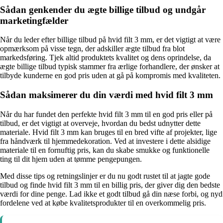
Sådan genkender du ægte billige tilbud og undgår
marketingfælder
Når du leder efter billige tilbud på hvid filt 3 mm, er det vigtigt at være
opmærksom på visse tegn, der adskiller ægte tilbud fra blot
markedsføring. Tjek altid produktets kvalitet og dens oprindelse, da
ægte billige tilbud typisk stammer fra ærlige forhandlere, der ønsker at
tilbyde kunderne en god pris uden at gå på kompromis med kvaliteten.
Sådan maksimerer du din værdi med hvid filt 3 mm
Når du har fundet den perfekte hvid filt 3 mm til en god pris eller på
tilbud, er det vigtigt at overveje, hvordan du bedst udnytter dette
materiale. Hvid filt 3 mm kan bruges til en bred vifte af projekter, lige
fra håndværk til hjemmedekoration. Ved at investere i dette alsidige
materiale til en fornuftig pris, kan du skabe smukke og funktionelle
ting til dit hjem uden at tømme pengepungen.
Med disse tips og retningslinjer er du nu godt rustet til at jagte gode
tilbud og finde hvid filt 3 mm til en billig pris, der giver dig den bedste
værdi for dine penge. Lad ikke et godt tilbud gå din næse forbi, og nyd
fordelene ved at købe kvalitetsprodukter til en overkommelig pris.