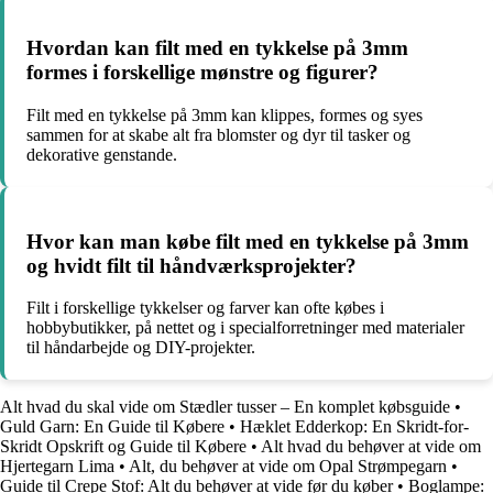
Hvordan kan filt med en tykkelse på 3mm
formes i forskellige mønstre og figurer?
Filt med en tykkelse på 3mm kan klippes, formes og syes
sammen for at skabe alt fra blomster og dyr til tasker og
dekorative genstande.
Hvor kan man købe filt med en tykkelse på 3mm
og hvidt filt til håndværksprojekter?
Filt i forskellige tykkelser og farver kan ofte købes i
hobbybutikker, på nettet og i specialforretninger med materialer
til håndarbejde og DIY-projekter.
Alt hvad du skal vide om Stædler tusser – En komplet købsguide
•
Guld Garn: En Guide til Købere
•
Hæklet Edderkop: En Skridt-for-
Skridt Opskrift og Guide til Købere
•
Alt hvad du behøver at vide om
Hjertegarn Lima
•
Alt, du behøver at vide om Opal Strømpegarn
•
Guide til Crepe Stof: Alt du behøver at vide før du køber
•
Boglampe: