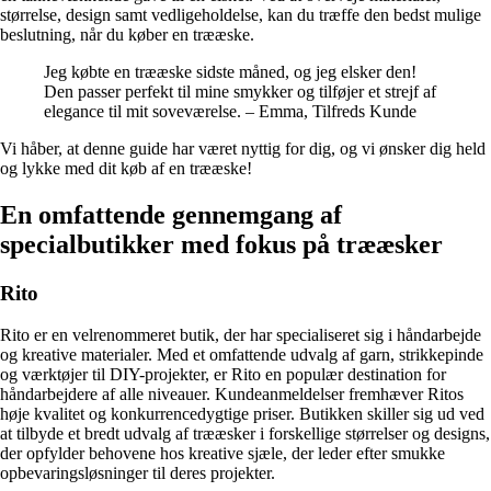
størrelse, design samt vedligeholdelse, kan du træffe den bedst mulige
beslutning, når du køber en trææske.
Jeg købte en trææske sidste måned, og jeg elsker den!
Den passer perfekt til mine smykker og tilføjer et strejf af
elegance til mit soveværelse. – Emma, Tilfreds Kunde
Vi håber, at denne guide har været nyttig for dig, og vi ønsker dig held
og lykke med dit køb af en trææske!
En omfattende gennemgang af
specialbutikker med fokus på trææsker
Rito
Rito er en velrenommeret butik, der har specialiseret sig i håndarbejde
og kreative materialer. Med et omfattende udvalg af garn, strikkepinde
og værktøjer til DIY-projekter, er Rito en populær destination for
håndarbejdere af alle niveauer. Kundeanmeldelser fremhæver Ritos
høje kvalitet og konkurrencedygtige priser. Butikken skiller sig ud ved
at tilbyde et bredt udvalg af trææsker i forskellige størrelser og designs,
der opfylder behovene hos kreative sjæle, der leder efter smukke
opbevaringsløsninger til deres projekter.