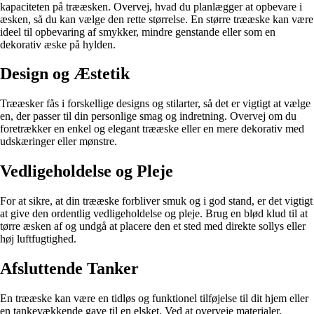
kapaciteten på trææsken. Overvej, hvad du planlægger at opbevare i
æsken, så du kan vælge den rette størrelse. En større trææske kan være
ideel til opbevaring af smykker, mindre genstande eller som en
dekorativ æske på hylden.
Design og Æstetik
Trææsker fås i forskellige designs og stilarter, så det er vigtigt at vælge
en, der passer til din personlige smag og indretning. Overvej om du
foretrækker en enkel og elegant trææske eller en mere dekorativ med
udskæringer eller mønstre.
Vedligeholdelse og Pleje
For at sikre, at din trææske forbliver smuk og i god stand, er det vigtigt
at give den ordentlig vedligeholdelse og pleje. Brug en blød klud til at
tørre æsken af og undgå at placere den et sted med direkte sollys eller
høj luftfugtighed.
Afsluttende Tanker
En trææske kan være en tidløs og funktionel tilføjelse til dit hjem eller
en tankevækkende gave til en elsket. Ved at overveje materialer,