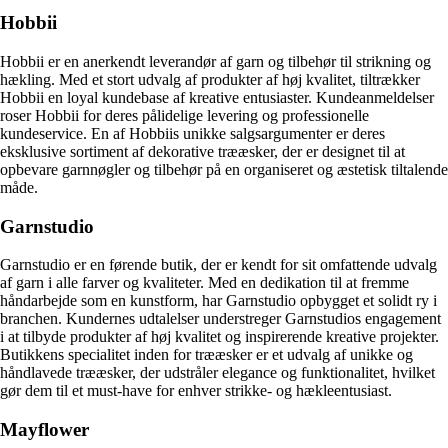
Hobbii
Hobbii er en anerkendt leverandør af garn og tilbehør til strikning og
hækling. Med et stort udvalg af produkter af høj kvalitet, tiltrækker
Hobbii en loyal kundebase af kreative entusiaster. Kundeanmeldelser
roser Hobbii for deres pålidelige levering og professionelle
kundeservice. En af Hobbiis unikke salgsargumenter er deres
eksklusive sortiment af dekorative trææsker, der er designet til at
opbevare garnnøgler og tilbehør på en organiseret og æstetisk tiltalende
måde.
Garnstudio
Garnstudio er en førende butik, der er kendt for sit omfattende udvalg
af garn i alle farver og kvaliteter. Med en dedikation til at fremme
håndarbejde som en kunstform, har Garnstudio opbygget et solidt ry i
branchen. Kundernes udtalelser understreger Garnstudios engagement
i at tilbyde produkter af høj kvalitet og inspirerende kreative projekter.
Butikkens specialitet inden for trææsker er et udvalg af unikke og
håndlavede trææsker, der udstråler elegance og funktionalitet, hvilket
gør dem til et must-have for enhver strikke- og hækleentusiast.
Mayflower