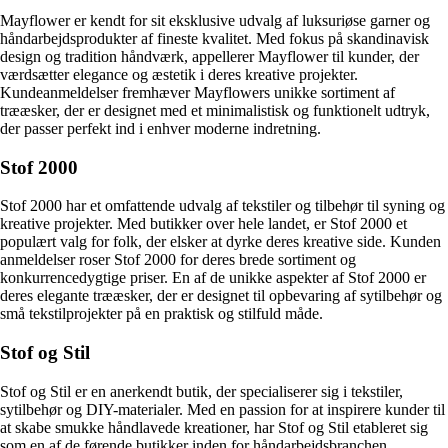
Mayflower er kendt for sit eksklusive udvalg af luksuriøse garner og
håndarbejdsprodukter af fineste kvalitet. Med fokus på skandinavisk
design og tradition håndværk, appellerer Mayflower til kunder, der
værdsætter elegance og æstetik i deres kreative projekter.
Kundeanmeldelser fremhæver Mayflowers unikke sortiment af
trææsker, der er designet med et minimalistisk og funktionelt udtryk,
der passer perfekt ind i enhver moderne indretning.
Stof 2000
Stof 2000 har et omfattende udvalg af tekstiler og tilbehør til syning og
kreative projekter. Med butikker over hele landet, er Stof 2000 et
populært valg for folk, der elsker at dyrke deres kreative side. Kunden
anmeldelser roser Stof 2000 for deres brede sortiment og
konkurrencedygtige priser. En af de unikke aspekter af Stof 2000 er
deres elegante trææsker, der er designet til opbevaring af sytilbehør og
små tekstilprojekter på en praktisk og stilfuld måde.
Stof og Stil
Stof og Stil er en anerkendt butik, der specialiserer sig i tekstiler,
sytilbehør og DIY-materialer. Med en passion for at inspirere kunder til
at skabe smukke håndlavede kreationer, har Stof og Stil etableret sig
som en af de førende butikker inden for håndarbejdsbranchen.