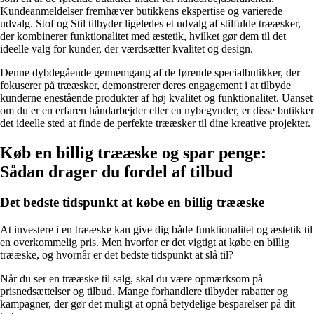
Kundeanmeldelser fremhæver butikkens ekspertise og varierede
udvalg. Stof og Stil tilbyder ligeledes et udvalg af stilfulde trææsker,
der kombinerer funktionalitet med æstetik, hvilket gør dem til det
ideelle valg for kunder, der værdsætter kvalitet og design.
Denne dybdegående gennemgang af de førende specialbutikker, der
fokuserer på trææsker, demonstrerer deres engagement i at tilbyde
kunderne enestående produkter af høj kvalitet og funktionalitet. Uanset
om du er en erfaren håndarbejder eller en nybegynder, er disse butikker
det ideelle sted at finde de perfekte trææsker til dine kreative projekter.
Køb en billig trææske og spar penge:
Sådan drager du fordel af tilbud
Det bedste tidspunkt at købe en billig trææske
At investere i en trææske kan give dig både funktionalitet og æstetik til
en overkommelig pris. Men hvorfor er det vigtigt at købe en billig
trææske, og hvornår er det bedste tidspunkt at slå til?
Når du ser en trææske til salg, skal du være opmærksom på
prisnedsættelser og tilbud. Mange forhandlere tilbyder rabatter og
kampagner, der gør det muligt at opnå betydelige besparelser på dit