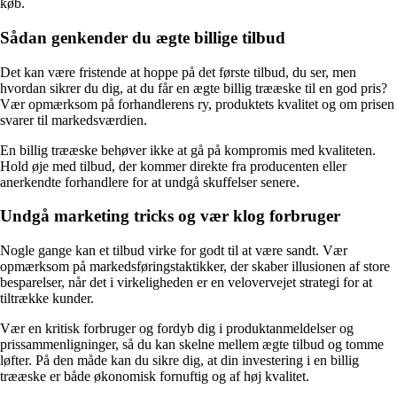
køb.
Sådan genkender du ægte billige tilbud
Det kan være fristende at hoppe på det første tilbud, du ser, men
hvordan sikrer du dig, at du får en ægte billig trææske til en god pris?
Vær opmærksom på forhandlerens ry, produktets kvalitet og om prisen
svarer til markedsværdien.
En billig trææske behøver ikke at gå på kompromis med kvaliteten.
Hold øje med tilbud, der kommer direkte fra producenten eller
anerkendte forhandlere for at undgå skuffelser senere.
Undgå marketing tricks og vær klog forbruger
Nogle gange kan et tilbud virke for godt til at være sandt. Vær
opmærksom på markedsføringstaktikker, der skaber illusionen af store
besparelser, når det i virkeligheden er en velovervejet strategi for at
tiltrække kunder.
Vær en kritisk forbruger og fordyb dig i produktanmeldelser og
prissammenligninger, så du kan skelne mellem ægte tilbud og tomme
løfter. På den måde kan du sikre dig, at din investering i en billig
trææske er både økonomisk fornuftig og af høj kvalitet.