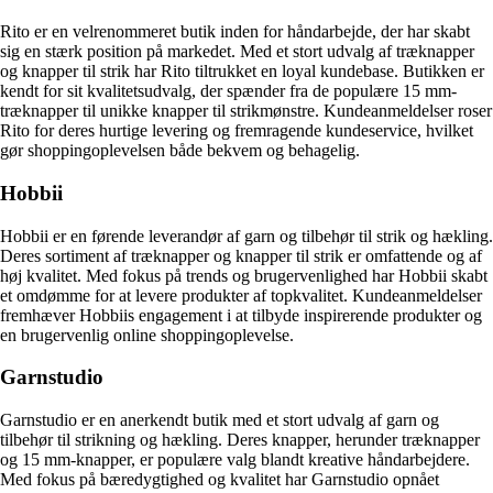
Rito er en velrenommeret butik inden for håndarbejde, der har skabt
sig en stærk position på markedet. Med et stort udvalg af træknapper
og knapper til strik har Rito tiltrukket en loyal kundebase. Butikken er
kendt for sit kvalitetsudvalg, der spænder fra de populære 15 mm-
træknapper til unikke knapper til strikmønstre. Kundeanmeldelser roser
Rito for deres hurtige levering og fremragende kundeservice, hvilket
gør shoppingoplevelsen både bekvem og behagelig.
Hobbii
Hobbii er en førende leverandør af garn og tilbehør til strik og hækling.
Deres sortiment af træknapper og knapper til strik er omfattende og af
høj kvalitet. Med fokus på trends og brugervenlighed har Hobbii skabt
et omdømme for at levere produkter af topkvalitet. Kundeanmeldelser
fremhæver Hobbiis engagement i at tilbyde inspirerende produkter og
en brugervenlig online shoppingoplevelse.
Garnstudio
Garnstudio er en anerkendt butik med et stort udvalg af garn og
tilbehør til strikning og hækling. Deres knapper, herunder træknapper
og 15 mm-knapper, er populære valg blandt kreative håndarbejdere.
Med fokus på bæredygtighed og kvalitet har Garnstudio opnået