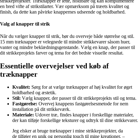
strikkeprojekter. Træknapper er lette, holdbare og kan komplimentere
en bred vifte af strikstilarter. Vær opmærksom på træets kvalitet og
finish, da dette kan påvirke knappernes udseende og holdbarhed.
Valg af knapper til strik
Når du vælger knapper til strik, bør du overveje både størrelse og stil.
15 mm træknapper er velegnede til mindre strikkevarer såsom huer,
vanter og mindre beklædningsgenstande. Vælg en knap, der passer til
dit strikkeprojekts farver og tema for det bedste visuelle resultat.
Essentielle overvejelser ved køb af
træknapper
Kvalitet:
Sørg for at vælge træknapper af høj kvalitet for øget
holdbarhed og æstetik.
Stil:
Vælg knapper, der passer til dit strikkeprojekts stil og tema.
Fastgørelse:
Overvej knappens fastgørelsesmetode for nem
installation på dit strikkeværk.
Materiale:
Udover træ, findes knapper i forskellige materialer,
der kan tilføje forskellige teksturer og udtryk til dine strikkevarer.
Jeg elsker at bruge træknapper i mine strikkeprojekter, da
de tilføjer en unik og personlig touch til mine kreationer. –