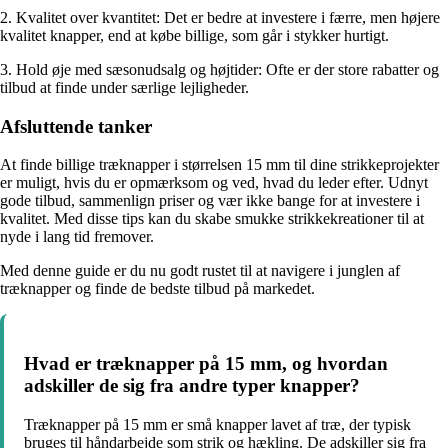
2. Kvalitet over kvantitet: Det er bedre at investere i færre, men højere
kvalitet knapper, end at købe billige, som går i stykker hurtigt.
3. Hold øje med sæsonudsalg og højtider: Ofte er der store rabatter og
tilbud at finde under særlige lejligheder.
Afsluttende tanker
At finde billige træknapper i størrelsen 15 mm til dine strikkeprojekter
er muligt, hvis du er opmærksom og ved, hvad du leder efter. Udnyt
gode tilbud, sammenlign priser og vær ikke bange for at investere i
kvalitet. Med disse tips kan du skabe smukke strikkekreationer til at
nyde i lang tid fremover.
Med denne guide er du nu godt rustet til at navigere i junglen af
træknapper og finde de bedste tilbud på markedet.
Hvad er træknapper på 15 mm, og hvordan
adskiller de sig fra andre typer knapper?
Træknapper på 15 mm er små knapper lavet af træ, der typisk
bruges til håndarbejde som strik og hækling. De adskiller sig fra