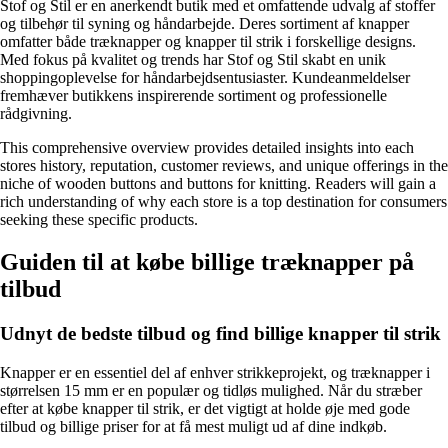
Stof og Stil er en anerkendt butik med et omfattende udvalg af stoffer
og tilbehør til syning og håndarbejde. Deres sortiment af knapper
omfatter både træknapper og knapper til strik i forskellige designs.
Med fokus på kvalitet og trends har Stof og Stil skabt en unik
shoppingoplevelse for håndarbejdsentusiaster. Kundeanmeldelser
fremhæver butikkens inspirerende sortiment og professionelle
rådgivning.
This comprehensive overview provides detailed insights into each
stores history, reputation, customer reviews, and unique offerings in the
niche of wooden buttons and buttons for knitting. Readers will gain a
rich understanding of why each store is a top destination for consumers
seeking these specific products.
Guiden til at købe billige træknapper på
tilbud
Udnyt de bedste tilbud og find billige knapper til strik
Knapper er en essentiel del af enhver strikkeprojekt, og træknapper i
størrelsen 15 mm er en populær og tidløs mulighed. Når du stræber
efter at købe knapper til strik, er det vigtigt at holde øje med gode
tilbud og billige priser for at få mest muligt ud af dine indkøb.