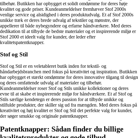
tilbehør. Butikken har opbygget et solidt omdømme for deres høje
kvalitet og gode priser. Kundeanmeldelser fremhæver Stof 2000s
venlige service og alsidighed i deres produktudvalg. Et af Stof 2000s
unikke træk er deres brede udvalg af tekstiler og mønstre, der
appellerer til både nybegyndere og erfarne håndværkere. Med deres
dedikation til at tilbyde de bedste materialer og et inspirerende miljø er
Stof 2000 et ideelt valg for kunder, der leder efter
kvalitetspatentknapper.
Stof og Stil
Stof og Stil er en veletableret butik inden for tekstil- og
håndarbejdsbranchen med fokus på kreativitet og inspiration. Butikken
har opbygget et stærkt omdømme for deres innovative tilgang til design
og deres omfattende udvalg af materialer og tilbehør.
Kundeanmeldelser roser Stof og Stils unikke kollektioner og deres
evne til at skabe et inspirerende miljø for håndværkere. Et af Stof og
Stils særlige kendetegn er deres passion for at tilbyde unikke og
stilfulde produkter, der skiller sig ud fra mængden. Med deres fokus på
kreativitet og høj kvalitet er Stof og Stil det perfekte valg for kunder,
der søger smukke og originale patentknapper.
Patentknapper: Sådan finder du billige
kvalitetsprodukter og gode tilbud