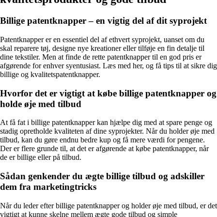
Billige patentknapper – en vigtig del af dit syprojekt
Patentknapper er en essentiel del af ethvert syprojekt, uanset om du
skal reparere tøj, designe nye kreationer eller tilføje en fin detalje til
dine tekstiler. Men at finde de rette patentknapper til en god pris er
afgørende for enhver syentusiast. Læs med her, og få tips til at sikre dig
billige og kvalitetspatentknapper.
Hvorfor det er vigtigt at købe billige patentknapper og
holde øje med tilbud
At få fat i billige patentknapper kan hjælpe dig med at spare penge og
stadig opretholde kvaliteten af dine syprojekter. Når du holder øje med
tilbud, kan du gøre endnu bedre kup og få mere værdi for pengene.
Der er flere grunde til, at det er afgørende at købe patentknapper, når
de er billige eller på tilbud.
Sådan genkender du ægte billige tilbud og adskiller
dem fra marketingtricks
Når du leder efter billige patentknapper og holder øje med tilbud, er det
vigtigt at kunne skelne mellem ægte gode tilbud og simple