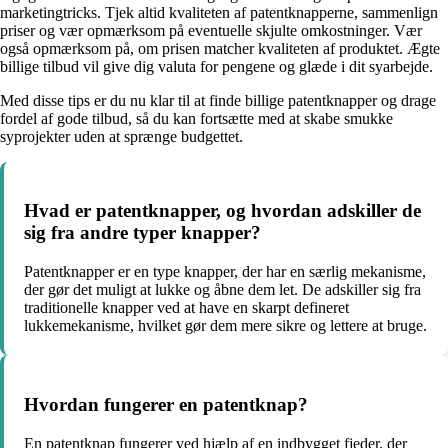
marketingtricks. Tjek altid kvaliteten af patentknapperne, sammenlign
priser og vær opmærksom på eventuelle skjulte omkostninger. Vær
også opmærksom på, om prisen matcher kvaliteten af produktet. Ægte
billige tilbud vil give dig valuta for pengene og glæde i dit syarbejde.
Med disse tips er du nu klar til at finde billige patentknapper og drage
fordel af gode tilbud, så du kan fortsætte med at skabe smukke
syprojekter uden at sprænge budgettet.
Hvad er patentknapper, og hvordan adskiller de
sig fra andre typer knapper?
Patentknapper er en type knapper, der har en særlig mekanisme,
der gør det muligt at lukke og åbne dem let. De adskiller sig fra
traditionelle knapper ved at have en skarpt defineret
lukkemekanisme, hvilket gør dem mere sikre og lettere at bruge.
Hvordan fungerer en patentknap?
En patentknap fungerer ved hjælp af en indbygget fjeder, der