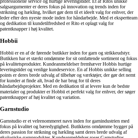
professionelle service og hurtige leveringstider. Et af Ritos unikke
salgsargumenter er deres fokus på innovation og trends inden for
strikning og hækling, hvilket gør dem til et ideelt valg for enhver, der
leder efter den nyeste mode inden for håndarbejde. Med et ekspertteam
og dedikation til kundetilfredshed er Rito et oplagt valg for
patentknapper i høj kvalitet.
Hobbii
Hobbii er en af de førende butikker inden for garn og strikkeudstyr.
Butikken har et stærkt omdømme for sit omfattende sortiment og fokus
på kvalitetsprodukter. Kundeanmeldelser fremhæver Hobbis hurtige
leveringstider og venlige kundeservice. En af Hobbis unikke selling
points er deres brede udvalg af tilbehør og værktøjer, der gør det nemt
for kunder at finde alt, hvad de har brug for til deres
håndarbejdsprojekter. Med en dedikation til at levere kun de bedste
materialer og produkter er Hobbii et perfekt valg for enhver, der søger
patentknapper af høj kvalitet og variation.
Garnstudio
Garnstudio er et velrenommeret navn inden for garnindustrien med
fokus på kvalitet og bæredygtighed. Butikkens omdømme bygger på
deres passion for strikning og hækling samt deres brede udvalg af
økologiske garnprodukter. Kundeanmeldelser roser Garnstudios