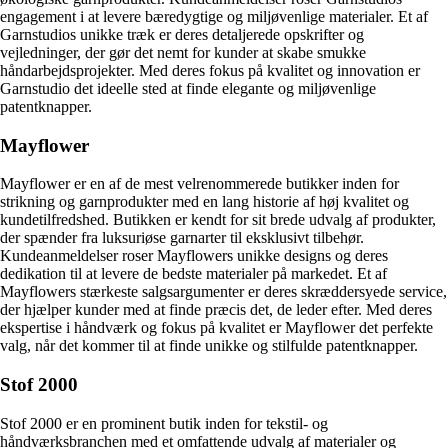
engagement i at levere bæredygtige og miljøvenlige materialer. Et af
Garnstudios unikke træk er deres detaljerede opskrifter og
vejledninger, der gør det nemt for kunder at skabe smukke
håndarbejdsprojekter. Med deres fokus på kvalitet og innovation er
Garnstudio det ideelle sted at finde elegante og miljøvenlige
patentknapper.
Mayflower
Mayflower er en af de mest velrenommerede butikker inden for
strikning og garnprodukter med en lang historie af høj kvalitet og
kundetilfredshed. Butikken er kendt for sit brede udvalg af produkter,
der spænder fra luksuriøse garnarter til eksklusivt tilbehør.
Kundeanmeldelser roser Mayflowers unikke designs og deres
dedikation til at levere de bedste materialer på markedet. Et af
Mayflowers stærkeste salgsargumenter er deres skræddersyede service,
der hjælper kunder med at finde præcis det, de leder efter. Med deres
ekspertise i håndværk og fokus på kvalitet er Mayflower det perfekte
valg, når det kommer til at finde unikke og stilfulde patentknapper.
Stof 2000
Stof 2000 er en prominent butik inden for tekstil- og
håndværksbranchen med et omfattende udvalg af materialer og