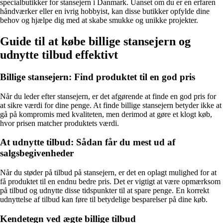
specialbutikker for stansejern i Danmark. Uanset om du er en erfaren
håndværker eller en ivrig hobbyist, kan disse butikker opfylde dine
behov og hjælpe dig med at skabe smukke og unikke projekter.
Guide til at købe billige stansejern og
udnytte tilbud effektivt
Billige stansejern: Find produktet til en god pris
Når du leder efter stansejern, er det afgørende at finde en god pris for
at sikre værdi for dine penge. At finde billige stansejern betyder ikke at
gå på kompromis med kvaliteten, men derimod at gøre et klogt køb,
hvor prisen matcher produktets værdi.
At udnytte tilbud: Sådan får du mest ud af
salgsbegivenheder
Når du støder på tilbud på stansejern, er det en oplagt mulighed for at
få produktet til en endnu bedre pris. Det er vigtigt at være opmærksom
på tilbud og udnytte disse tidspunkter til at spare penge. En korrekt
udnyttelse af tilbud kan føre til betydelige besparelser på dine køb.
Kendetegn ved ægte billige tilbud