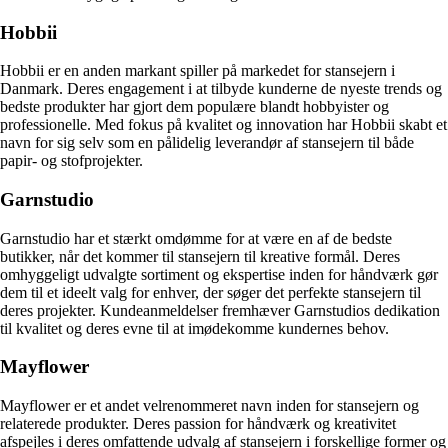
Hobbii
Hobbii er en anden markant spiller på markedet for stansejern i
Danmark. Deres engagement i at tilbyde kunderne de nyeste trends og
bedste produkter har gjort dem populære blandt hobbyister og
professionelle. Med fokus på kvalitet og innovation har Hobbii skabt et
navn for sig selv som en pålidelig leverandør af stansejern til både
papir- og stofprojekter.
Garnstudio
Garnstudio har et stærkt omdømme for at være en af de bedste
butikker, når det kommer til stansejern til kreative formål. Deres
omhyggeligt udvalgte sortiment og ekspertise inden for håndværk gør
dem til et ideelt valg for enhver, der søger det perfekte stansejern til
deres projekter. Kundeanmeldelser fremhæver Garnstudios dedikation
til kvalitet og deres evne til at imødekomme kundernes behov.
Mayflower
Mayflower er et andet velrenommeret navn inden for stansejern og
relaterede produkter. Deres passion for håndværk og kreativitet
afspejles i deres omfattende udvalg af stansejern i forskellige former og