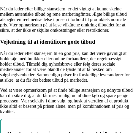
Når du leder efter billige stansejern, er det vigtigt at kunne skelne
mellem autentiske tilbud og rene marketingfinter. Ægte billige tilbud
afspejler en reel nedsættelse i prisen i forhold til produktets normale
pris. Vær opmærksom på at læse vilkårene omkring tilbuddet for at
sikre, at der ikke er skjulte omkostninger eller restriktioner.
Vejledning til at identificere gode tilbud
Når du leder efter stansejern til en god pris, kan det være gavnligt at
holde øje med butikker eller online forhandlere, der regelmæssigt
holder tilbud. Tilmeld dig nyhedsbreve eller følg deres sociale
mediekanaler for at være blandt de første til at få besked om
salgsbegivenheder. Sammenlign priser fra forskellige leverandører for
at sikre, at du får det bedste tilbud på markedet.
Ved at være opmærksom på at finde billige stansejern og udnytte tilbud
kan du sikre dig, at du får mest muligt ud af dine køb og spare penge i
processen. Vær selektiv i dine valg, og husk at værdien af et produkt
ikke altid er baseret på prisen alene, men på kombinationen af pris og
kvalitet.