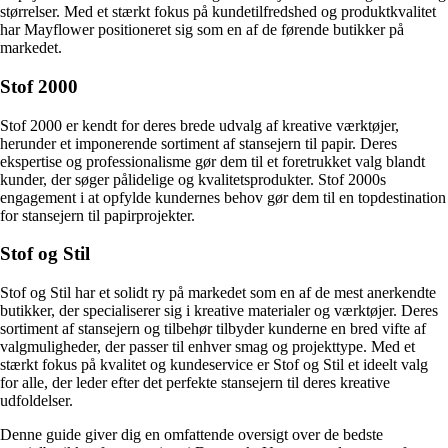
størrelser. Med et stærkt fokus på kundetilfredshed og produktkvalitet
har Mayflower positioneret sig som en af de førende butikker på
markedet.
Stof 2000
Stof 2000 er kendt for deres brede udvalg af kreative værktøjer,
herunder et imponerende sortiment af stansejern til papir. Deres
ekspertise og professionalisme gør dem til et foretrukket valg blandt
kunder, der søger pålidelige og kvalitetsprodukter. Stof 2000s
engagement i at opfylde kundernes behov gør dem til en topdestination
for stansejern til papirprojekter.
Stof og Stil
Stof og Stil har et solidt ry på markedet som en af de mest anerkendte
butikker, der specialiserer sig i kreative materialer og værktøjer. Deres
sortiment af stansejern og tilbehør tilbyder kunderne en bred vifte af
valgmuligheder, der passer til enhver smag og projekttype. Med et
stærkt fokus på kvalitet og kundeservice er Stof og Stil et ideelt valg
for alle, der leder efter det perfekte stansejern til deres kreative
udfoldelser.
Denne guide giver dig en omfattende oversigt over de bedste