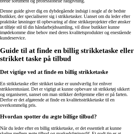
brede sortiment og professionelle rådgivning.
Denne guide giver dig en dybdegående indsigt i nogle af de bedste
butikker, der specialiserer sig i strikketasker. Uanset om du leder efter
praktiske løsninger til opbevaring af dine strikkeprojekter eller ønsker
at tilføje stil til din håndarbejdssamling, vil disse butikker kunne
imødekomme dine behov med deres kvalitetsprodukter og enestående
kundeservice.
Guide til at finde en billig strikketaske eller
strikket taske på tilbud
Det vigtige ved at finde en billig strikketaske
En strikketaske eller strikket taske er uundværlig for enhver
strikkeentusiast. Det er vigtigt at kunne opbevare sit strikketøj sikkert
og organiseret, uanset om man strikker derhjemme eller er på farten.
Derfor er det afgørende at finde en kvalitetsstrikketaske til en
overkommelig pris.
Hvordan spotter du ægte billige tilbud?
Når du leder efter en billig strikketaske, er det essentielt at kunne
skelne mellem ægte tilbud og markedsføringsfif. Et godt tip er at