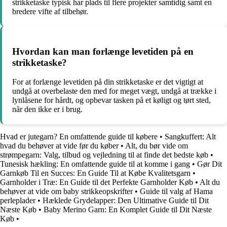
strikketaske typisk har plads til flere projekter samtidig samt en
bredere vifte af tilbehør.
Hvordan kan man forlænge levetiden på en
strikketaske?
For at forlænge levetiden på din strikketaske er det vigtigt at
undgå at overbelaste den med for meget vægt, undgå at trække i
lynlåsene for hårdt, og opbevar tasken på et køligt og tørt sted,
når den ikke er i brug.
Hvad er jutegarn? En omfattende guide til købere
•
Sangkuffert: Alt
hvad du behøver at vide før du køber
•
Alt, du bør vide om
strømpegarn: Valg, tilbud og vejledning til at finde det bedste køb
•
Tunesisk hækling: En omfattende guide til at komme i gang
•
Gør Dit
Garnkøb Til en Succes: En Guide Til at Købe Kvalitetsgarn
•
Garnholder i Træ: En Guide til det Perfekte Garnholder Køb
•
Alt du
behøver at vide om baby strikkeopskrifter
•
Guide til valg af Hama
perleplader
•
Hæklede Grydelapper: Den Ultimative Guide til Dit
Næste Køb
•
Baby Merino Garn: En Komplet Guide til Dit Næste
Køb
•