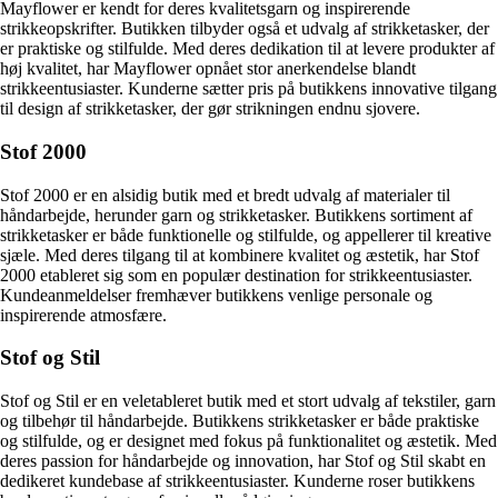
Mayflower er kendt for deres kvalitetsgarn og inspirerende
strikkeopskrifter. Butikken tilbyder også et udvalg af strikketasker, der
er praktiske og stilfulde. Med deres dedikation til at levere produkter af
høj kvalitet, har Mayflower opnået stor anerkendelse blandt
strikkeentusiaster. Kunderne sætter pris på butikkens innovative tilgang
til design af strikketasker, der gør strikningen endnu sjovere.
Stof 2000
Stof 2000 er en alsidig butik med et bredt udvalg af materialer til
håndarbejde, herunder garn og strikketasker. Butikkens sortiment af
strikketasker er både funktionelle og stilfulde, og appellerer til kreative
sjæle. Med deres tilgang til at kombinere kvalitet og æstetik, har Stof
2000 etableret sig som en populær destination for strikkeentusiaster.
Kundeanmeldelser fremhæver butikkens venlige personale og
inspirerende atmosfære.
Stof og Stil
Stof og Stil er en veletableret butik med et stort udvalg af tekstiler, garn
og tilbehør til håndarbejde. Butikkens strikketasker er både praktiske
og stilfulde, og er designet med fokus på funktionalitet og æstetik. Med
deres passion for håndarbejde og innovation, har Stof og Stil skabt en
dedikeret kundebase af strikkeentusiaster. Kunderne roser butikkens