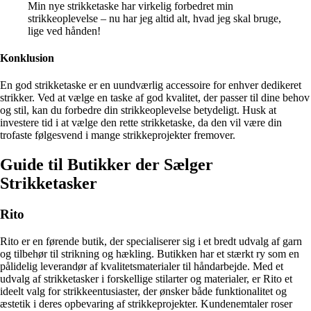
Min nye strikketaske har virkelig forbedret min
strikkeoplevelse – nu har jeg altid alt, hvad jeg skal bruge,
lige ved hånden!
Konklusion
En god strikketaske er en uundværlig accessoire for enhver dedikeret
strikker. Ved at vælge en taske af god kvalitet, der passer til dine behov
og stil, kan du forbedre din strikkeoplevelse betydeligt. Husk at
investere tid i at vælge den rette strikketaske, da den vil være din
trofaste følgesvend i mange strikkeprojekter fremover.
Guide til Butikker der Sælger
Strikketasker
Rito
Rito er en førende butik, der specialiserer sig i et bredt udvalg af garn
og tilbehør til strikning og hækling. Butikken har et stærkt ry som en
pålidelig leverandør af kvalitetsmaterialer til håndarbejde. Med et
udvalg af strikketasker i forskellige stilarter og materialer, er Rito et
ideelt valg for strikkeentusiaster, der ønsker både funktionalitet og
æstetik i deres opbevaring af strikkeprojekter. Kundenemtaler roser