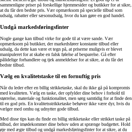
sammenligne priser på forskellige hjemmesider og butikker for at sikre,
at du får den bedste pris. Vær opmærksom på specielle tilbud som
udsalg, rabatter eller sæsonudsalg, hvor du kan gøre en god handel.
Undgå markedsføringsfinter
Nogle gange kan tilbud virke for gode til at være sande. Vær
opmærksom på butikker, der markedsfører konstante tilbud eller
udsalg, da dette kan være et tegn på, at priserne muligvis er blevet
manipuleret for at skabe en falsk følelse af besparelse. Gå efter
pålidelige forhandlere og tjek anmeldelser for at sikre, at du får det
bedste tilbud.
Vælg en kvalitetstaske til en fornuftig pris
Når du leder efter en billig strikketaske, skal du ikke gå på kompromis
med kvaliteten. Vælg en taske, der opfylder dine behov i forhold til
størrelse, materiale og funktionalitet, men sørg samtidig for at finde den
til en god pris. En kvalitetsstrikketaske behøver ikke være dyr, hvis du
vælger med omhu og udnytter gode tilbud.
Med disse tips kan du finde en billig strikketaske eller strikket taske på
tilbud, der imødekommer dine behov uden at sprænge budgettet. Hold
øje med ægte tilbud og undgå markedsføringsfinter for at sikre, at du