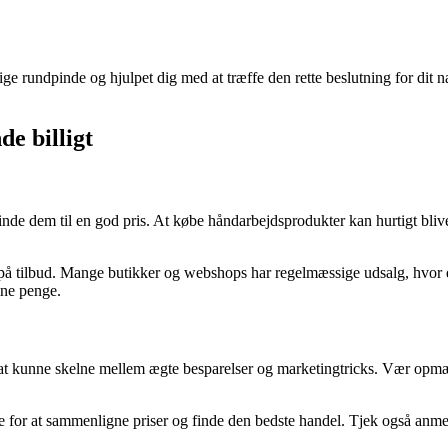
lige rundpinde og hjulpet dig med at træffe den rette beslutning for dit 
de billigt
 finde dem til en god pris. At købe håndarbejdsprodukter kan hurtigt bliv
 på tilbud. Mange butikker og webshops har regelmæssige udsalg, hvor du
dine penge.
igt at kunne skelne mellem ægte besparelser og marketingtricks. Vær opm
for at sammenligne priser og finde den bedste handel. Tjek også anmelde