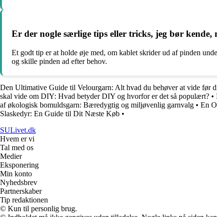
Er der nogle særlige tips eller tricks, jeg bør kende
Et godt tip er at holde øje med, om kablet skrider ud af pinden und
og skille pinden ad efter behov.
Den Ultimative Guide til Velourgarn: Alt hvad du behøver at vide før d
skal vide om DIY: Hvad betyder DIY og hvorfor er det så populært?
•
af økologisk bomuldsgarn: Bæredygtig og miljøvenlig garnvalg
•
En Om
Slaskedyr: En Guide til Dit Næste Køb
•
SULivet.dk
Hvem er vi
Tal med os
Medier
Eksponering
Min konto
Nyhedsbrev
Partnerskaber
Tip redaktionen
© Kun til personlig brug.