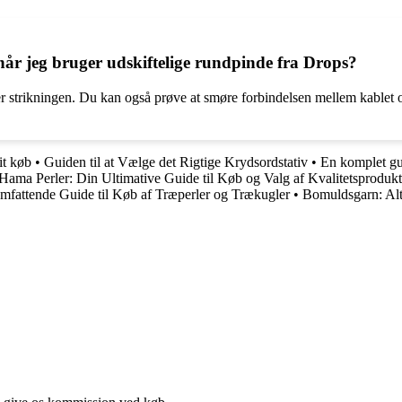
, når jeg bruger udskiftelige rundpinde fra Drops?
er strikningen. Du kan også prøve at smøre forbindelsen mellem kablet og
it køb
•
Guiden til at Vælge det Rigtige Krydsordstativ
•
En komplet gui
Hama Perler: Din Ultimative Guide til Køb og Valg af Kvalitetsprodukt
fattende Guide til Køb af Træperler og Trækugler
•
Bomuldsgarn: Alt 