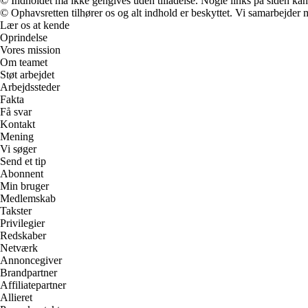
© Indholdet må ikke gengives uden tilladelse. Nogle links på siden ka
© Ophavsretten tilhører os og alt indhold er beskyttet. Vi samarbejder 
Lær os at kende
Oprindelse
Vores mission
Om teamet
Støt arbejdet
Arbejdssteder
Fakta
Få svar
Kontakt
Mening
Vi søger
Send et tip
Abonnent
Min bruger
Medlemskab
Takster
Privilegier
Redskaber
Netværk
Annoncegiver
Brandpartner
Affiliatepartner
Allieret