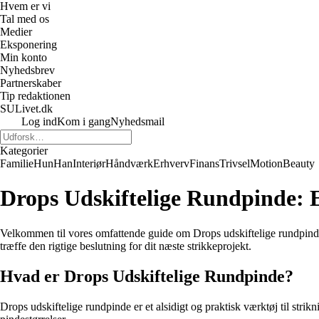
Hvem er vi
Tal med os
Medier
Eksponering
Min konto
Nyhedsbrev
Partnerskaber
Tip redaktionen
SULivet.dk
Log ind
Kom i gang
Nyhedsmail
Kategorier
Familie
Hun
Han
Interiør
Håndværk
Erhverv
Finans
Trivsel
Motion
Beauty
Drops Udskiftelige Rundpinde: E
Velkommen til vores omfattende guide om Drops udskiftelige rundpinde. Hv
træffe den rigtige beslutning for dit næste strikkeprojekt.
Hvad er Drops Udskiftelige Rundpinde?
Drops udskiftelige rundpinde er et alsidigt og praktisk værktøj til strik