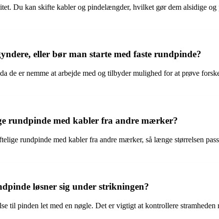
litet. Du kan skifte kabler og pindelængder, hvilket gør dem alsidige og 
gyndere, eller bør man starte med faste rundpinde?
a de er nemme at arbejde med og tilbyder mulighed for at prøve forskel
lige rundpinde med kabler fra andre mærker?
ftelige rundpinde med kabler fra andre mærker, så længe størrelsen passer.
dpinde løsner sig under strikningen?
e til pinden let med en nøgle. Det er vigtigt at kontrollere stramheden 