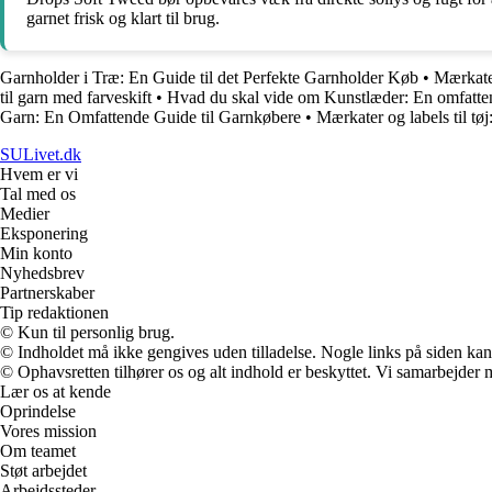
garnet frisk og klart til brug.
Garnholder i Træ: En Guide til det Perfekte Garnholder Køb
•
Mærkater
til garn med farveskift
•
Hvad du skal vide om Kunstlæder: En omfattend
Garn: En Omfattende Guide til Garnkøbere
•
Mærkater og labels til tøj
SULivet.dk
Hvem er vi
Tal med os
Medier
Eksponering
Min konto
Nyhedsbrev
Partnerskaber
Tip redaktionen
© Kun til personlig brug.
© Indholdet må ikke gengives uden tilladelse. Nogle links på siden ka
© Ophavsretten tilhører os og alt indhold er beskyttet. Vi samarbejder 
Lær os at kende
Oprindelse
Vores mission
Om teamet
Støt arbejdet
Arbejdssteder