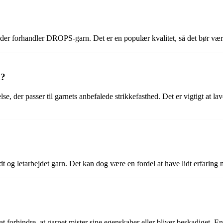
der forhandler DROPS-garn. Det er en populær kvalitet, så det bør være 
d?
, der passer til garnets anbefalede strikkefasthed. Det er vigtigt at lave 
 og letarbejdet garn. Det kan dog være en fordel at have lidt erfaring m
t forhindre, at garnet mister sine egenskaber eller bliver beskadiget. 