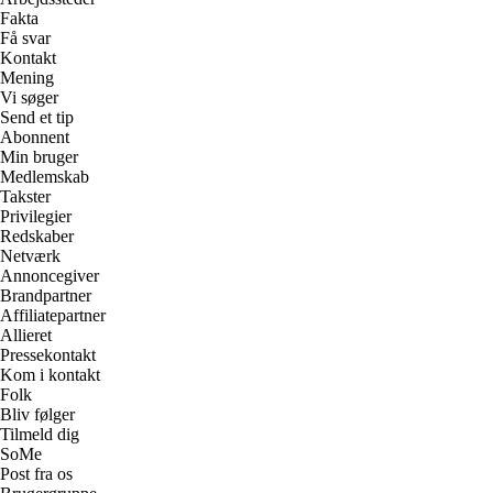
Fakta
Få svar
Kontakt
Mening
Vi søger
Send et tip
Abonnent
Min bruger
Medlemskab
Takster
Privilegier
Redskaber
Netværk
Annoncegiver
Brandpartner
Affiliatepartner
Allieret
Pressekontakt
Kom i kontakt
Folk
Bliv følger
Tilmeld dig
SoMe
Post fra os