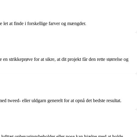
let at finde i forskellige farver og mængder.
en strikkeprøve for at sikre, at dit projekt får den rette størrelse og
ed tweed- eller uldgarn generelt for at opnå det bedste resultat.
En lufttæt opbevaringsbeholder eller pose kan hjælpe med at holde