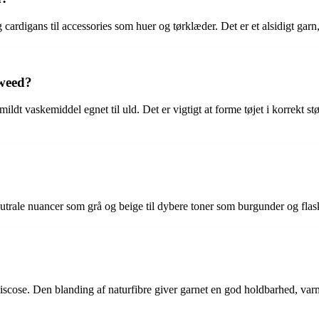
og cardigans til accessories som huer og tørklæder. Det er et alsidigt gar
Tweed?
t vaskemiddel egnet til uld. Det er vigtigt at forme tøjet i korrekt størr
neutrale nuancer som grå og beige til dybere toner som burgunder og fl
cose. Den blanding af naturfibre giver garnet en god holdbarhed, va