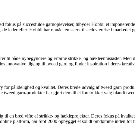
Med fokus på succesfulde garnoplevelser, tilbyder Hobbii et imponeren
, de leder efter. Hobbii har opnået en stærk tilstedeværelse i markedet 
lerer til både nybegyndere og erfarne strikke- og hækleentusiaster. Med
s innovative tilgang til tweed garn og finder inspiration i deres kreati
y for pålidelighed og kvalitet. Deres brede udvalg af tweed garn-produk
 tweed garn-produkter har gjort dem til et foretrukket valg blandt twee
til en bred vifte af strikke- og hækleprojekter. Deres fokus på kvalitet
ig online platform, har Stof 2000 opbygget et solidt omdømme inden for