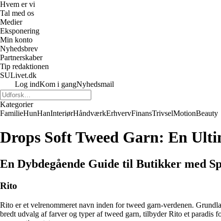
Hvem er vi
Tal med os
Medier
Eksponering
Min konto
Nyhedsbrev
Partnerskaber
Tip redaktionen
SULivet.dk
Log ind
Kom i gang
Nyhedsmail
Kategorier
Familie
Hun
Han
Interiør
Håndværk
Erhverv
Finans
Trivsel
Motion
Beauty
Drops Soft Tweed Garn: En Ultim
En Dybdegående Guide til Butikker med 
Rito
Rito er et velrenommeret navn inden for tweed garn-verdenen. Grundlagt
bredt udvalg af farver og typer af tweed garn, tilbyder Rito et paradis