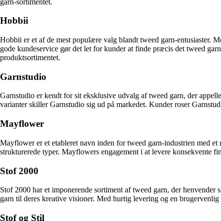
garn-sortimentet.
Hobbii
Hobbii er et af de mest populære valg blandt tweed garn-entusiaster. 
gode kundeservice gør det let for kunder at finde præcis det tweed garn
produktsortimentet.
Garnstudio
Garnstudio er kendt for sit eksklusive udvalg af tweed garn, der appel
varianter skiller Garnstudio sig ud på markedet. Kunder roser Garnstudio
Mayflower
Mayflower er et etableret navn inden for tweed garn-industrien med et r
strukturerede typer. Mayflowers engagement i at levere konsekvente fine
Stof 2000
Stof 2000 har et imponerende sortiment af tweed garn, der henvender sig 
garn til deres kreative visioner. Med hurtig levering og en brugervenl
Stof og Stil