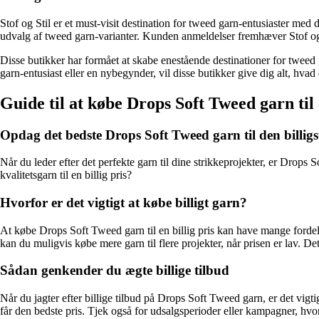
Stof og Stil er et must-visit destination for tweed garn-entusiaster med
udvalg af tweed garn-varianter. Kunden anmeldelser fremhæver Stof og
Disse butikker har formået at skabe enestående destinationer for tweed
garn-entusiast eller en nybegynder, vil disse butikker give dig alt, hvad 
Guide til at købe Drops Soft Tweed garn til 
Opdag det bedste Drops Soft Tweed garn til den billigs
Når du leder efter det perfekte garn til dine strikkeprojekter, er Drops 
kvalitetsgarn til en billig pris?
Hvorfor er det vigtigt at købe billigt garn?
At købe Drops Soft Tweed garn til en billig pris kan have mange fordel
kan du muligvis købe mere garn til flere projekter, når prisen er lav. Det
Sådan genkender du ægte billige tilbud
Når du jagter efter billige tilbud på Drops Soft Tweed garn, er det vi
får den bedste pris. Tjek også for udsalgsperioder eller kampagner, hvor