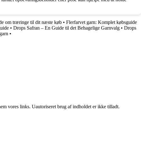
de om træringe til dit næste køb
•
Flerfarvet garn: Komplet købsguide
guide
•
Drops Safran – En Guide til det Behagelige Garnvalg
•
Drops
garn
•
 vores links. Uautoriseret brug af indholdet er ikke tilladt.