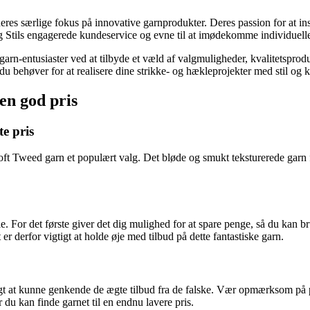
 deres særlige fokus på innovative garnprodukter. Deres passion for at in
 Stils engagerede kundeservice og evne til at imødekomme individuell
 garn-entusiaster ved at tilbyde et væld af valgmuligheder, kvalitetspr
du behøver for at realisere dine strikke- og hækleprojekter med stil og kv
en god pris
te pris
Soft Tweed garn et populært valg. Det bløde og smukt teksturerede garn fra
e. For det første giver det dig mulighed for at spare penge, så du kan
 er derfor vigtigt at holde øje med tilbud på dette fantastiske garn.
gtigt at kunne genkende de ægte tilbud fra de falske. Vær opmærksom på
 du kan finde garnet til en endnu lavere pris.