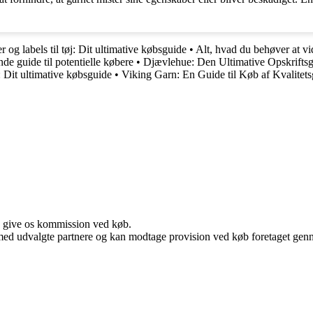
 og labels til tøj: Dit ultimative købsguide
•
Alt, hvad du behøver at vi
e guide til potentielle købere
•
Djævlehue: Den Ultimative Opskrifts
: Dit ultimative købsguide
•
Viking Garn: En Guide til Køb af Kvalitets
n give os kommission ved køb.
med udvalgte partnere og kan modtage provision ved køb foretaget gennem