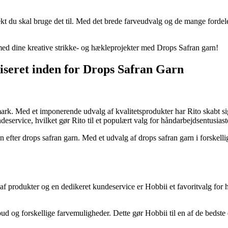
ekt du skal bruge det til. Med det brede farveudvalg og de mange fordele
 med dine kreative strikke- og hækleprojekter med Drops Safran garn!
iseret inden for Drops Safran Garn
mark. Med et imponerende udvalg af kvalitetsprodukter har Rito skabt s
ervice, hvilket gør Rito til et populært valg for håndarbejdsentusiast
fter drops safran garn. Med et udvalg af drops safran garn i forskellige 
g af produkter og en dedikeret kundeservice er Hobbii et favoritvalg fo
ud og forskellige farvemuligheder. Dette gør Hobbii til en af de bedste d