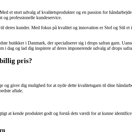
r. Med et stort udvalg af kvalitetsprodukter og en passion for håndarbej
t og professionelle kundeservice.
r til deres kunder. Med fokus på kvalitet og innovation er Stof og Stil et 
e butikker i Danmark, der specialiserer sig i drops safran garn. Uanse
m i dag og lad dig inspirere af deres imponerende udvalg af drops safra
illig pris?
enge og giver dig mulighed for at nyde dette kvalitetsgarn til dine hånda
bedste aftale.
gtigt at kende produktet godt og forstå dets værdi for at kunne identific
arn