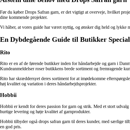
Før du køber Drops Safran garn, er det vigtigt at overveje, hvilket proj
dine kommende projekter.
Vi håber, at vores guide har været nyttig, og ønsker dig held og lykke
En Dybdegående Guide til Butikker Special
Rito
Rito er en af de førende butikker inden for håndarbejde og garn i Dan
Kundeanmeldelser roser butikkens brede sortiment og fremragende kundes
Rito har skræddersyet deres sortiment for at imødekomme efterspørgslen e
høj kvalitet og variation i deres håndarbejdsprojekter.
Hobbii
Hobbii er kendt for deres passion for garn og strik. Med et stort udval
hurtige levering og høje kvalitet af garnprodukter.
Hobbii tilbyder også drops safran garn til deres kunder, med særlige tilb
en god pris.