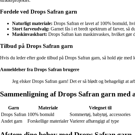
strikkeprojekter.
Fordele ved Drops Safran garn
Naturligt materiale:
Drops Safran er lavet af 100% bomuld, hvil
Stort farveudvalg:
Garnet fås i et bredt spektrum af farver, så du
Maskinvaskbart:
Drops Safran kan maskinvaskes, hvilket gør de
Tilbud på Drops Safran garn
Hvis du leder efter gode tilbud på Drops Safran garn, så hold øje med 
Anmeldelser fra Drops Safran brugere
Jeg elsker Drops Safran garn! Det er så blødt og behageligt at arb
Sammenligning af Drops Safran garn med 
Garn
Materiale
Velegnet til
Drops Safran
100% bomuld
Sommertøj, babytøj, accessories
Andet garn
Forskellige materialer
Varierer afhængigt af type
Afstem dine behov med Drops Safran garn