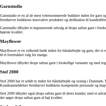
Garnstudio
Garnstudio er en af de mest velrenommerede butikker inden for garn o
fremhæver butikkens innovative produkter og dedikation til kundetilfr
Garnstudio tilbyder et imponerende udvalg af drops safran garn i forskel
højeste kvalitet.
Mayflower
Mayflower er en velkendt butik inden for håndarbejde og garn, der er el
til et foretrukket valg for mange.
Mayflower tilbyder drops safran garn i forskellige varianter og med reg
Stof 2000
Stof 2000 har et solidt ry inden for håndarbejde og syning i Danmark. 
Kundeanmeldelser fremhæver butikkens kompetente personale og inspi
Stof 2000 tilbyder også drops safran garn til deres kunder, med et udvalg
der søger drops safran garn af høj kvalitet.