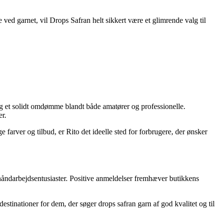
 ved garnet, vil Drops Safran helt sikkert være et glimrende valg til
ig et solidt omdømme blandt både amatører og professionelle.
er.
farver og tilbud, er Rito det ideelle sted for forbrugere, der ønsker
r håndarbejdsentusiaster. Positive anmeldelser fremhæver butikkens
estinationer for dem, der søger drops safran garn af god kvalitet og til