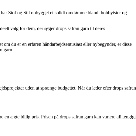
de har Stof og Stil opbygget et solidt omdømme blandt hobbyister og
ideelt valg for dem, der søger drops safran garn til deres
t om du er en erfaren håndarbejdsentusiast eller nybegynder, er disse
n garn.
rbejdsprojekter uden at sprænge budgettet. Når du leder efter drops safran
ere en ægte billig pris. Prisen på drops safran garn kan variere afhængigt