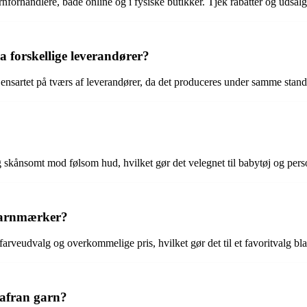
forhandlere, både online og i fysiske butikker. Tjek rabatter og udsalg f
a forskellige leverandører?
ensartet på tværs af leverandører, da det produceres under samme standa
 skånsomt mod følsom hud, hvilket gør det velegnet til babytøj og pers
garnmærker?
t farveudvalg og overkommelige pris, hvilket gør det til et favoritvalg b
Safran garn?