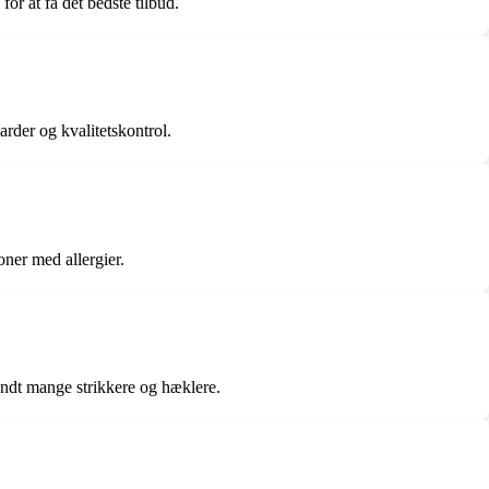
or at få det bedste tilbud.
rder og kvalitetskontrol.
oner med allergier.
landt mange strikkere og hæklere.