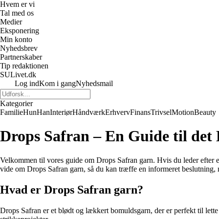
Hvem er vi
Tal med os
Medier
Eksponering
Min konto
Nyhedsbrev
Partnerskaber
Tip redaktionen
SULivet.dk
Log ind
Kom i gang
Nyhedsmail
Kategorier
Familie
Hun
Han
Interiør
Håndværk
Erhverv
Finans
Trivsel
Motion
Beauty
Drops Safran – En Guide til det
Velkommen til vores guide om Drops Safran garn. Hvis du leder efter en på
vide om Drops Safran garn, så du kan træffe en informeret beslutning, 
Hvad er Drops Safran garn?
Drops Safran er et blødt og lækkert bomuldsgarn, der er perfekt til lette