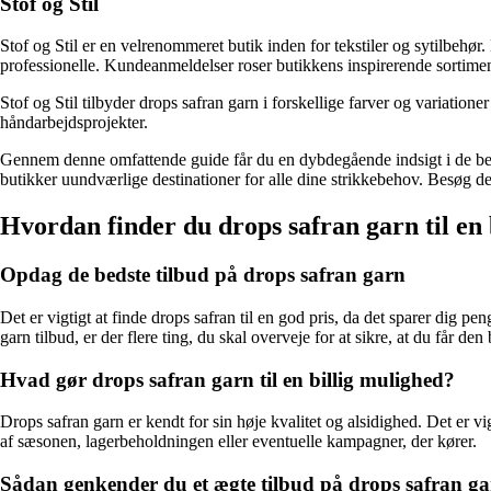
Stof og Stil
Stof og Stil er en velrenommeret butik inden for tekstiler og sytilbehø
professionelle. Kundeanmeldelser roser butikkens inspirerende sortimen
Stof og Stil tilbyder drops safran garn i forskellige farver og variatione
håndarbejdsprojekter.
Gennem denne omfattende guide får du en dybdegående indsigt i de bedst
butikker uundværlige destinationer for alle dine strikkebehov. Besøg de
Hvordan finder du drops safran garn til en b
Opdag de bedste tilbud på drops safran garn
Det er vigtigt at finde drops safran til en god pris, da det sparer dig p
garn tilbud, er der flere ting, du skal overveje for at sikre, at du får den 
Hvad gør drops safran garn til en billig mulighed?
Drops safran garn er kendt for sin høje kvalitet og alsidighed. Det er vi
af sæsonen, lagerbeholdningen eller eventuelle kampagner, der kører.
Sådan genkender du et ægte tilbud på drops safran g