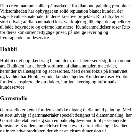
Rito er en markant spiller på markedet for diamond painting produkter.
Virksomheden har opbygget en solid reputation blandt kunder, der
søger kvalitetsmaterialer til deres kreative projekter. Rito tilbyder et
stort udvalg af diamantmaleri kits, værktøjer og tilbehør, der appellerer
til både begyndere og erfarne kunstnere. Kundeanmeldelser roser Rito
for deres konkurrencedygtige priser, pålidelige levering og
fremragende kundeservice.
Hobbii
Hobbii er et populært valg blandt dem, der interesserer sig for diamond
art. Butikken har et bredt sortiment af diamantmaleri materialer,
herunder kvalitetsgarn og accessories. Med deres fokus på kreativitet
og kvalitet har Hobbii vundet kunders hjerter. Kunderne roser Hobbii
for deres inspirerende produkter, hurtige levering og informativ
kundeservice.
Garnstudio
Garnstudio er kendt for deres unikke tilgang til diamond painting. Med
et stort udvalg af garnmaterialer specielt designet til diamantmaling, har
Garnstudio etableret sig som en pålidelig leverandør til passionerede
kunstnere. Kunden anmeldelser fremhæver Garnstudios høje kvalitet
og innovative produkter, der giver en ekstra dimension til