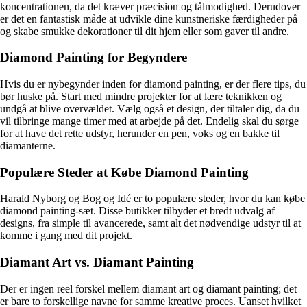
koncentrationen, da det kræver præcision og tålmodighed. Derudover
er det en fantastisk måde at udvikle dine kunstneriske færdigheder på
og skabe smukke dekorationer til dit hjem eller som gaver til andre.
Diamond Painting for Begyndere
Hvis du er nybegynder inden for diamond painting, er der flere tips, du
bør huske på. Start med mindre projekter for at lære teknikken og
undgå at blive overvældet. Vælg også et design, der tiltaler dig, da du
vil tilbringe mange timer med at arbejde på det. Endelig skal du sørge
for at have det rette udstyr, herunder en pen, voks og en bakke til
diamanterne.
Populære Steder at Købe Diamond Painting
Harald Nyborg og Bog og Idé er to populære steder, hvor du kan købe
diamond painting-sæt. Disse butikker tilbyder et bredt udvalg af
designs, fra simple til avancerede, samt alt det nødvendige udstyr til at
komme i gang med dit projekt.
Diamant Art vs. Diamant Painting
Der er ingen reel forskel mellem diamant art og diamant painting; det
er bare to forskellige navne for samme kreative proces. Uanset hvilket