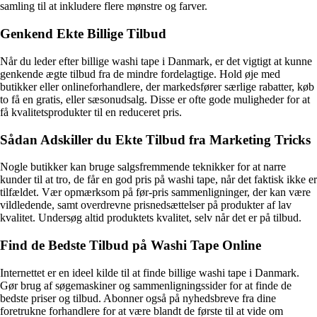
samling til at inkludere flere mønstre og farver.
Genkend Ekte Billige Tilbud
Når du leder efter billige washi tape i Danmark, er det vigtigt at kunne
genkende ægte tilbud fra de mindre fordelagtige. Hold øje med
butikker eller onlineforhandlere, der markedsfører særlige rabatter, køb
to få en gratis, eller sæsonudsalg. Disse er ofte gode muligheder for at
få kvalitetsprodukter til en reduceret pris.
Sådan Adskiller du Ekte Tilbud fra Marketing Tricks
Nogle butikker kan bruge salgsfremmende teknikker for at narre
kunder til at tro, de får en god pris på washi tape, når det faktisk ikke er
tilfældet. Vær opmærksom på før-pris sammenligninger, der kan være
vildledende, samt overdrevne prisnedsættelser på produkter af lav
kvalitet. Undersøg altid produktets kvalitet, selv når det er på tilbud.
Find de Bedste Tilbud på Washi Tape Online
Internettet er en ideel kilde til at finde billige washi tape i Danmark.
Gør brug af søgemaskiner og sammenligningssider for at finde de
bedste priser og tilbud. Abonner også på nyhedsbreve fra dine
foretrukne forhandlere for at være blandt de første til at vide om