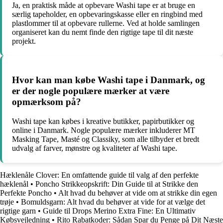
Ja, en praktisk måde at opbevare Washi tape er at bruge en
særlig tapeholder, en opbevaringskasse eller en ringbind med
plastlommer til at opbevare rullerne. Ved at holde samlingen
organiseret kan du nemt finde den rigtige tape til dit næste
projekt.
Hvor kan man købe Washi tape i Danmark, og
er der nogle populære mærker at være
opmærksom på?
Washi tape kan købes i kreative butikker, papirbutikker og
online i Danmark. Nogle populære mærker inkluderer MT
Masking Tape, Masté og Classiky, som alle tilbyder et bredt
udvalg af farver, mønstre og kvaliteter af Washi tape.
Hæklenåle Clover: En omfattende guide til valg af den perfekte
hæklenål
•
Poncho Strikkeopskrift: Din Guide til at Strikke den
Perfekte Poncho
•
Alt hvad du behøver at vide om at strikke din egen
trøje
•
Bomuldsgarn: Alt hvad du behøver at vide for at vælge det
rigtige garn
•
Guide til Drops Merino Extra Fine: En Ultimativ
Købsvejledning
•
Rito Rabatkoder: Sådan Spar du Penge på Dit Næste