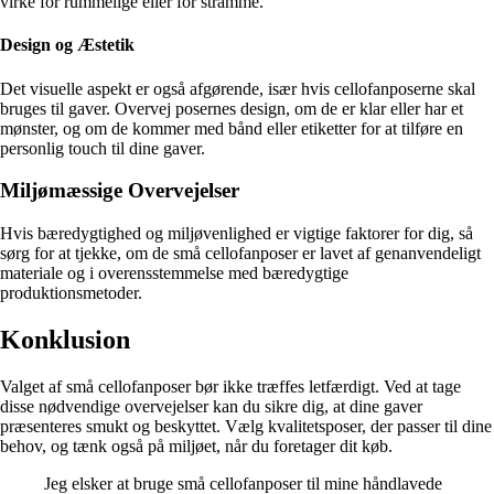
virke for rummelige eller for stramme.
Design og Æstetik
Det visuelle aspekt er også afgørende, især hvis cellofanposerne skal
bruges til gaver. Overvej posernes design, om de er klar eller har et
mønster, og om de kommer med bånd eller etiketter for at tilføre en
personlig touch til dine gaver.
Miljømæssige Overvejelser
Hvis bæredygtighed og miljøvenlighed er vigtige faktorer for dig, så
sørg for at tjekke, om de små cellofanposer er lavet af genanvendeligt
materiale og i overensstemmelse med bæredygtige
produktionsmetoder.
Konklusion
Valget af små cellofanposer bør ikke træffes letfærdigt. Ved at tage
disse nødvendige overvejelser kan du sikre dig, at dine gaver
præsenteres smukt og beskyttet. Vælg kvalitetsposer, der passer til dine
behov, og tænk også på miljøet, når du foretager dit køb.
Jeg elsker at bruge små cellofanposer til mine håndlavede