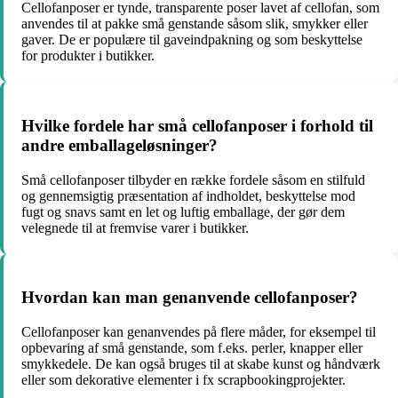
Cellofanposer er tynde, transparente poser lavet af cellofan, som
anvendes til at pakke små genstande såsom slik, smykker eller
gaver. De er populære til gaveindpakning og som beskyttelse
for produkter i butikker.
Hvilke fordele har små cellofanposer i forhold til
andre emballageløsninger?
Små cellofanposer tilbyder en række fordele såsom en stilfuld
og gennemsigtig præsentation af indholdet, beskyttelse mod
fugt og snavs samt en let og luftig emballage, der gør dem
velegnede til at fremvise varer i butikker.
Hvordan kan man genanvende cellofanposer?
Cellofanposer kan genanvendes på flere måder, for eksempel til
opbevaring af små genstande, som f.eks. perler, knapper eller
smykkedele. De kan også bruges til at skabe kunst og håndværk
eller som dekorative elementer i fx scrapbookingprojekter.