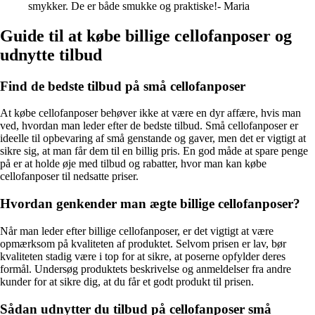
smykker. De er både smukke og praktiske!- Maria
Guide til at købe billige cellofanposer og
udnytte tilbud
Find de bedste tilbud på små cellofanposer
At købe cellofanposer behøver ikke at være en dyr affære, hvis man
ved, hvordan man leder efter de bedste tilbud. Små cellofanposer er
ideelle til opbevaring af små genstande og gaver, men det er vigtigt at
sikre sig, at man får dem til en billig pris. En god måde at spare penge
på er at holde øje med tilbud og rabatter, hvor man kan købe
cellofanposer til nedsatte priser.
Hvordan genkender man ægte billige cellofanposer?
Når man leder efter billige cellofanposer, er det vigtigt at være
opmærksom på kvaliteten af produktet. Selvom prisen er lav, bør
kvaliteten stadig være i top for at sikre, at poserne opfylder deres
formål. Undersøg produktets beskrivelse og anmeldelser fra andre
kunder for at sikre dig, at du får et godt produkt til prisen.
Sådan udnytter du tilbud på cellofanposer små