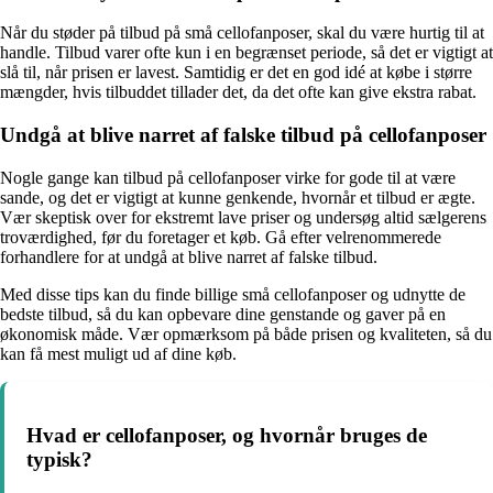
Når du støder på tilbud på små cellofanposer, skal du være hurtig til at
handle. Tilbud varer ofte kun i en begrænset periode, så det er vigtigt at
slå til, når prisen er lavest. Samtidig er det en god idé at købe i større
mængder, hvis tilbuddet tillader det, da det ofte kan give ekstra rabat.
Undgå at blive narret af falske tilbud på cellofanposer
Nogle gange kan tilbud på cellofanposer virke for gode til at være
sande, og det er vigtigt at kunne genkende, hvornår et tilbud er ægte.
Vær skeptisk over for ekstremt lave priser og undersøg altid sælgerens
troværdighed, før du foretager et køb. Gå efter velrenommerede
forhandlere for at undgå at blive narret af falske tilbud.
Med disse tips kan du finde billige små cellofanposer og udnytte de
bedste tilbud, så du kan opbevare dine genstande og gaver på en
økonomisk måde. Vær opmærksom på både prisen og kvaliteten, så du
kan få mest muligt ud af dine køb.
Hvad er cellofanposer, og hvornår bruges de
typisk?