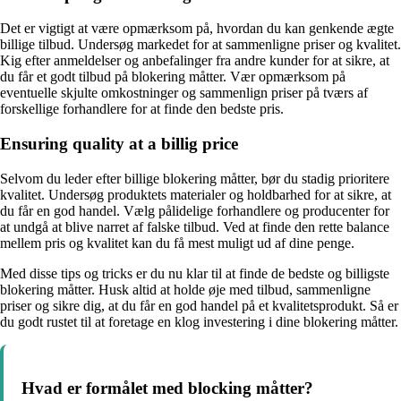
Det er vigtigt at være opmærksom på, hvordan du kan genkende ægte
billige tilbud. Undersøg markedet for at sammenligne priser og kvalitet.
Kig efter anmeldelser og anbefalinger fra andre kunder for at sikre, at
du får et godt tilbud på blokering måtter. Vær opmærksom på
eventuelle skjulte omkostninger og sammenlign priser på tværs af
forskellige forhandlere for at finde den bedste pris.
Ensuring quality at a billig price
Selvom du leder efter billige blokering måtter, bør du stadig prioritere
kvalitet. Undersøg produktets materialer og holdbarhed for at sikre, at
du får en god handel. Vælg pålidelige forhandlere og producenter for
at undgå at blive narret af falske tilbud. Ved at finde den rette balance
mellem pris og kvalitet kan du få mest muligt ud af dine penge.
Med disse tips og tricks er du nu klar til at finde de bedste og billigste
blokering måtter. Husk altid at holde øje med tilbud, sammenligne
priser og sikre dig, at du får en god handel på et kvalitetsprodukt. Så er
du godt rustet til at foretage en klog investering i dine blokering måtter.
Hvad er formålet med blocking måtter?