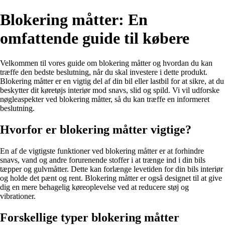
Blokering måtter: En
omfattende guide til købere
Velkommen til vores guide om blokering måtter og hvordan du kan
træffe den bedste beslutning, når du skal investere i dette produkt.
Blokering måtter er en vigtig del af din bil eller lastbil for at sikre, at du
beskytter dit køretøjs interiør mod snavs, slid og spild. Vi vil udforske
nøgleaspekter ved blokering måtter, så du kan træffe en informeret
beslutning.
Hvorfor er blokering måtter vigtige?
En af de vigtigste funktioner ved blokering måtter er at forhindre
snavs, vand og andre forurenende stoffer i at trænge ind i din bils
tæpper og gulvmåtter. Dette kan forlænge levetiden for din bils interiør
og holde det pænt og rent. Blokering måtter er også designet til at give
dig en mere behagelig køreoplevelse ved at reducere støj og
vibrationer.
Forskellige typer blokering måtter