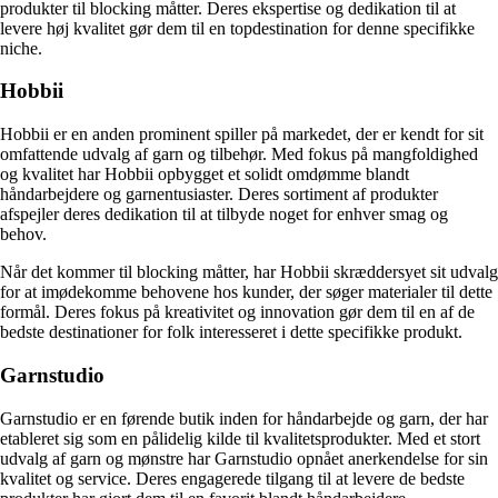
produkter til blocking måtter. Deres ekspertise og dedikation til at
levere høj kvalitet gør dem til en topdestination for denne specifikke
niche.
Hobbii
Hobbii er en anden prominent spiller på markedet, der er kendt for sit
omfattende udvalg af garn og tilbehør. Med fokus på mangfoldighed
og kvalitet har Hobbii opbygget et solidt omdømme blandt
håndarbejdere og garnentusiaster. Deres sortiment af produkter
afspejler deres dedikation til at tilbyde noget for enhver smag og
behov.
Når det kommer til blocking måtter, har Hobbii skræddersyet sit udvalg
for at imødekomme behovene hos kunder, der søger materialer til dette
formål. Deres fokus på kreativitet og innovation gør dem til en af de
bedste destinationer for folk interesseret i dette specifikke produkt.
Garnstudio
Garnstudio er en førende butik inden for håndarbejde og garn, der har
etableret sig som en pålidelig kilde til kvalitetsprodukter. Med et stort
udvalg af garn og mønstre har Garnstudio opnået anerkendelse for sin
kvalitet og service. Deres engagerede tilgang til at levere de bedste