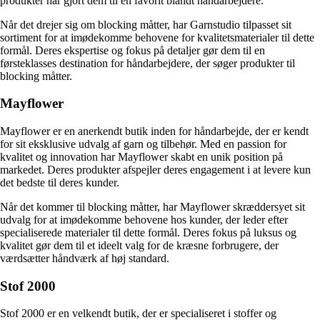
produkter har gjort dem til en favorit blandt håndarbejdere.
Når det drejer sig om blocking måtter, har Garnstudio tilpasset sit
sortiment for at imødekomme behovene for kvalitetsmaterialer til dette
formål. Deres ekspertise og fokus på detaljer gør dem til en
førsteklasses destination for håndarbejdere, der søger produkter til
blocking måtter.
Mayflower
Mayflower er en anerkendt butik inden for håndarbejde, der er kendt
for sit eksklusive udvalg af garn og tilbehør. Med en passion for
kvalitet og innovation har Mayflower skabt en unik position på
markedet. Deres produkter afspejler deres engagement i at levere kun
det bedste til deres kunder.
Når det kommer til blocking måtter, har Mayflower skræddersyet sit
udvalg for at imødekomme behovene hos kunder, der leder efter
specialiserede materialer til dette formål. Deres fokus på luksus og
kvalitet gør dem til et ideelt valg for de kræsne forbrugere, der
værdsætter håndværk af høj standard.
Stof 2000
Stof 2000 er en velkendt butik, der er specialiseret i stoffer og