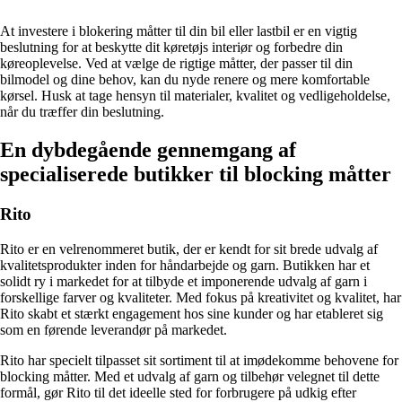
At investere i blokering måtter til din bil eller lastbil er en vigtig
beslutning for at beskytte dit køretøjs interiør og forbedre din
køreoplevelse. Ved at vælge de rigtige måtter, der passer til din
bilmodel og dine behov, kan du nyde renere og mere komfortable
kørsel. Husk at tage hensyn til materialer, kvalitet og vedligeholdelse,
når du træffer din beslutning.
En dybdegående gennemgang af
specialiserede butikker til blocking måtter
Rito
Rito er en velrenommeret butik, der er kendt for sit brede udvalg af
kvalitetsprodukter inden for håndarbejde og garn. Butikken har et
solidt ry i markedet for at tilbyde et imponerende udvalg af garn i
forskellige farver og kvaliteter. Med fokus på kreativitet og kvalitet, har
Rito skabt et stærkt engagement hos sine kunder og har etableret sig
som en førende leverandør på markedet.
Rito har specielt tilpasset sit sortiment til at imødekomme behovene for
blocking måtter. Med et udvalg af garn og tilbehør velegnet til dette
formål, gør Rito til det ideelle sted for forbrugere på udkig efter