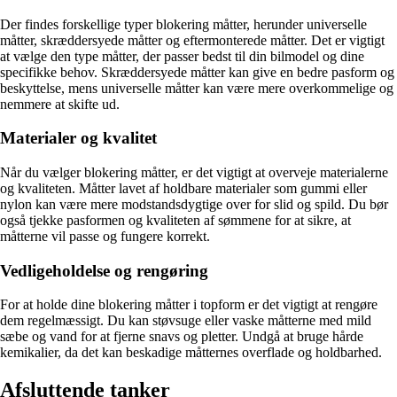
Der findes forskellige typer blokering måtter, herunder universelle
måtter, skræddersyede måtter og eftermonterede måtter. Det er vigtigt
at vælge den type måtter, der passer bedst til din bilmodel og dine
specifikke behov. Skræddersyede måtter kan give en bedre pasform og
beskyttelse, mens universelle måtter kan være mere overkommelige og
nemmere at skifte ud.
Materialer og kvalitet
Når du vælger blokering måtter, er det vigtigt at overveje materialerne
og kvaliteten. Måtter lavet af holdbare materialer som gummi eller
nylon kan være mere modstandsdygtige over for slid og spild. Du bør
også tjekke pasformen og kvaliteten af sømmene for at sikre, at
måtterne vil passe og fungere korrekt.
Vedligeholdelse og rengøring
For at holde dine blokering måtter i topform er det vigtigt at rengøre
dem regelmæssigt. Du kan støvsuge eller vaske måtterne med mild
sæbe og vand for at fjerne snavs og pletter. Undgå at bruge hårde
kemikalier, da det kan beskadige måtternes overflade og holdbarhed.
Afsluttende tanker