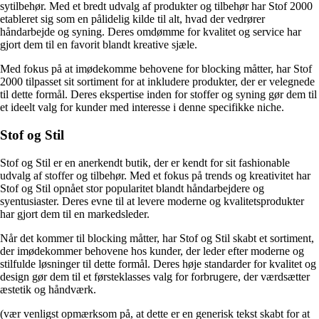
sytilbehør. Med et bredt udvalg af produkter og tilbehør har Stof 2000
etableret sig som en pålidelig kilde til alt, hvad der vedrører
håndarbejde og syning. Deres omdømme for kvalitet og service har
gjort dem til en favorit blandt kreative sjæle.
Med fokus på at imødekomme behovene for blocking måtter, har Stof
2000 tilpasset sit sortiment for at inkludere produkter, der er velegnede
til dette formål. Deres ekspertise inden for stoffer og syning gør dem til
et ideelt valg for kunder med interesse i denne specifikke niche.
Stof og Stil
Stof og Stil er en anerkendt butik, der er kendt for sit fashionable
udvalg af stoffer og tilbehør. Med et fokus på trends og kreativitet har
Stof og Stil opnået stor popularitet blandt håndarbejdere og
syentusiaster. Deres evne til at levere moderne og kvalitetsprodukter
har gjort dem til en markedsleder.
Når det kommer til blocking måtter, har Stof og Stil skabt et sortiment,
der imødekommer behovene hos kunder, der leder efter moderne og
stilfulde løsninger til dette formål. Deres høje standarder for kvalitet og
design gør dem til et førsteklasses valg for forbrugere, der værdsætter
æstetik og håndværk.
(vær venligst opmærksom på, at dette er en generisk tekst skabt for at