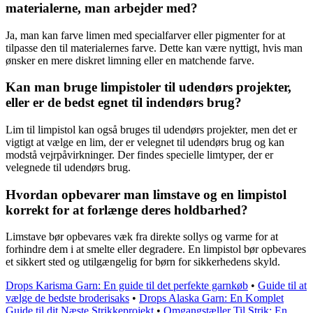
materialerne, man arbejder med?
Ja, man kan farve limen med specialfarver eller pigmenter for at
tilpasse den til materialernes farve. Dette kan være nyttigt, hvis man
ønsker en mere diskret limning eller en matchende farve.
Kan man bruge limpistoler til udendørs projekter,
eller er de bedst egnet til indendørs brug?
Lim til limpistol kan også bruges til udendørs projekter, men det er
vigtigt at vælge en lim, der er velegnet til udendørs brug og kan
modstå vejrpåvirkninger. Der findes specielle limtyper, der er
velegnede til udendørs brug.
Hvordan opbevarer man limstave og en limpistol
korrekt for at forlænge deres holdbarhed?
Limstave bør opbevares væk fra direkte sollys og varme for at
forhindre dem i at smelte eller degradere. En limpistol bør opbevares
et sikkert sted og utilgængelig for børn for sikkerhedens skyld.
Drops Karisma Garn: En guide til det perfekte garnkøb
•
Guide til at
vælge de bedste broderisaks
•
Drops Alaska Garn: En Komplet
Guide til dit Næste Strikkeprojekt
•
Omgangstæller Til Strik: En