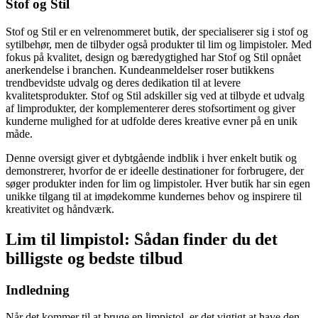
Stof og Stil
Stof og Stil er en velrenommeret butik, der specialiserer sig i stof og
sytilbehør, men de tilbyder også produkter til lim og limpistoler. Med
fokus på kvalitet, design og bæredygtighed har Stof og Stil opnået
anerkendelse i branchen. Kundeanmeldelser roser butikkens
trendbevidste udvalg og deres dedikation til at levere
kvalitetsprodukter. Stof og Stil adskiller sig ved at tilbyde et udvalg
af limprodukter, der komplementerer deres stofsortiment og giver
kunderne mulighed for at udfolde deres kreative evner på en unik
måde.
Denne oversigt giver et dybtgående indblik i hver enkelt butik og
demonstrerer, hvorfor de er ideelle destinationer for forbrugere, der
søger produkter inden for lim og limpistoler. Hver butik har sin egen
unikke tilgang til at imødekomme kundernes behov og inspirere til
kreativitet og håndværk.
Lim til limpistol: Sådan finder du det
billigste og bedste tilbud
Indledning
Når det kommer til at bruge en limpistol, er det vigtigt at have den