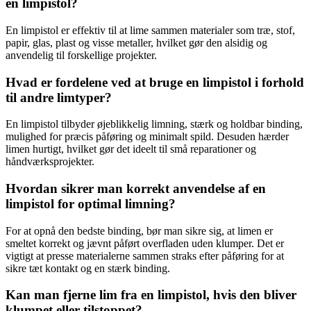
en limpistol?
En limpistol er effektiv til at lime sammen materialer som træ, stof,
papir, glas, plast og visse metaller, hvilket gør den alsidig og
anvendelig til forskellige projekter.
Hvad er fordelene ved at bruge en limpistol i forhold
til andre limtyper?
En limpistol tilbyder øjeblikkelig limning, stærk og holdbar binding,
mulighed for præcis påføring og minimalt spild. Desuden hærder
limen hurtigt, hvilket gør det ideelt til små reparationer og
håndværksprojekter.
Hvordan sikrer man korrekt anvendelse af en
limpistol for optimal limning?
For at opnå den bedste binding, bør man sikre sig, at limen er
smeltet korrekt og jævnt påført overfladen uden klumper. Det er
vigtigt at presse materialerne sammen straks efter påføring for at
sikre tæt kontakt og en stærk binding.
Kan man fjerne lim fra en limpistol, hvis den bliver
klumpet eller tilstoppet?