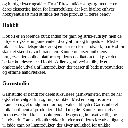
og hurtige leveringstider. En af Ritos unikke salgsargumenter er
deres ekspertise inden for limprodukter, der kan hjælpe enhver
hobbyentusiast med at finde det rette produkt til deres behov.
Hobbii
Hobbii er en førende butik inden for garn og strikkeudstyr, men de
tilbyder også et imponerende udvalg af lim og limpistoler. Med et
fokus på kvalitetsprodukter og en passion for håndværk, har Hobbii
skabt et stærkt navn i branchen. Kunderne roser butikkens
brugervenlige online platform og deres dedikation til at give den
bedste kundeservice. Hobbii skiller sig ud ved at tilbyde et
omfattende udvalg af limprodukter, der passer til både nybegyndere
og erfarne håndværkere.
Garnstudio
Garnstudio er kendt for deres luksuriøse garnkvaliteter, men de har
også et udvalg af lim og limprodukter. Med en lang historie i
branchen og et omdømme for høj kvalitet, tilbyder Garnstudio et
unikt sortiment af produkter til håndarbejde. Kundeanmeldelser
fremhæver butikkens inspirerende designs og innovative tilgang til
håndværk. Garnstudio tiltrækker kunder med deres kreative tilgang
til både garn og limprodukter, der giver mulighed for unikke