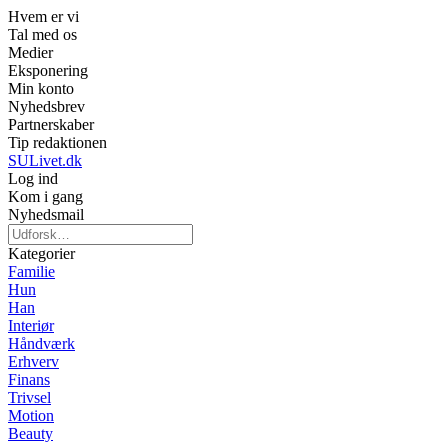
Hvem er vi
Tal med os
Medier
Eksponering
Min konto
Nyhedsbrev
Partnerskaber
Tip redaktionen
SULivet.dk
Log ind
Kom i gang
Nyhedsmail
Kategorier
Familie
Hun
Han
Interiør
Håndværk
Erhverv
Finans
Trivsel
Motion
Beauty