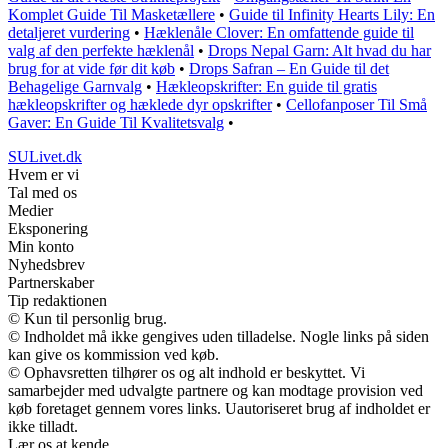
Komplet Guide Til Masketællere
•
Guide til Infinity Hearts Lily: En
detaljeret vurdering
•
Hæklenåle Clover: En omfattende guide til
valg af den perfekte hæklenål
•
Drops Nepal Garn: Alt hvad du har
brug for at vide før dit køb
•
Drops Safran – En Guide til det
Behagelige Garnvalg
•
Hækleopskrifter: En guide til gratis
hækleopskrifter og hæklede dyr opskrifter
•
Cellofanposer Til Små
Gaver: En Guide Til Kvalitetsvalg
•
SULivet.dk
Hvem er vi
Tal med os
Medier
Eksponering
Min konto
Nyhedsbrev
Partnerskaber
Tip redaktionen
© Kun til personlig brug.
© Indholdet må ikke gengives uden tilladelse. Nogle links på siden
kan give os kommission ved køb.
© Ophavsretten tilhører os og alt indhold er beskyttet. Vi
samarbejder med udvalgte partnere og kan modtage provision ved
køb foretaget gennem vores links. Uautoriseret brug af indholdet er
ikke tilladt.
Lær os at kende