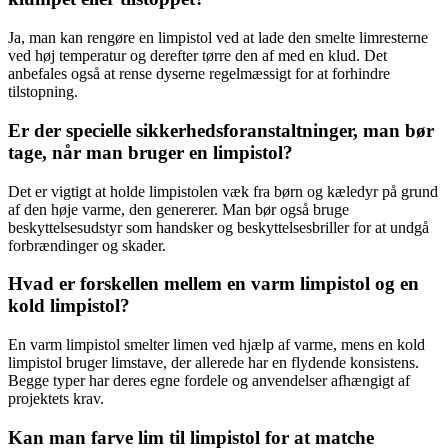
Ja, man kan rengøre en limpistol ved at lade den smelte limresterne
ved høj temperatur og derefter tørre den af med en klud. Det
anbefales også at rense dyserne regelmæssigt for at forhindre
tilstopning.
Er der specielle sikkerhedsforanstaltninger, man bør
tage, når man bruger en limpistol?
Det er vigtigt at holde limpistolen væk fra børn og kæledyr på grund
af den høje varme, den genererer. Man bør også bruge
beskyttelsesudstyr som handsker og beskyttelsesbriller for at undgå
forbrændinger og skader.
Hvad er forskellen mellem en varm limpistol og en
kold limpistol?
En varm limpistol smelter limen ved hjælp af varme, mens en kold
limpistol bruger limstave, der allerede har en flydende konsistens.
Begge typer har deres egne fordele og anvendelser afhængigt af
projektets krav.
Kan man farve lim til limpistol for at matche