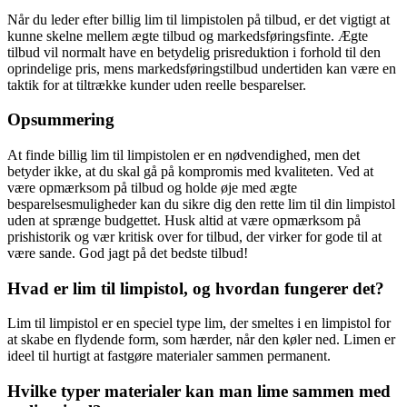
Når du leder efter billig lim til limpistolen på tilbud, er det vigtigt at
kunne skelne mellem ægte tilbud og markedsføringsfinte. Ægte
tilbud vil normalt have en betydelig prisreduktion i forhold til den
oprindelige pris, mens markedsføringstilbud undertiden kan være en
taktik for at tiltrække kunder uden reelle besparelser.
Opsummering
At finde billig lim til limpistolen er en nødvendighed, men det
betyder ikke, at du skal gå på kompromis med kvaliteten. Ved at
være opmærksom på tilbud og holde øje med ægte
besparelsesmuligheder kan du sikre dig den rette lim til din limpistol
uden at sprænge budgettet. Husk altid at være opmærksom på
prishistorik og vær kritisk over for tilbud, der virker for gode til at
være sande. God jagt på det bedste tilbud!
Hvad er lim til limpistol, og hvordan fungerer det?
Lim til limpistol er en speciel type lim, der smeltes i en limpistol for
at skabe en flydende form, som hærder, når den køler ned. Limen er
ideel til hurtigt at fastgøre materialer sammen permanent.
Hvilke typer materialer kan man lime sammen med