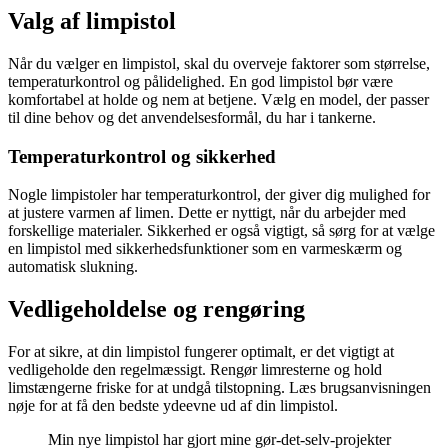
Valg af limpistol
Når du vælger en limpistol, skal du overveje faktorer som størrelse,
temperaturkontrol og pålidelighed. En god limpistol bør være
komfortabel at holde og nem at betjene. Vælg en model, der passer
til dine behov og det anvendelsesformål, du har i tankerne.
Temperaturkontrol og sikkerhed
Nogle limpistoler har temperaturkontrol, der giver dig mulighed for
at justere varmen af limen. Dette er nyttigt, når du arbejder med
forskellige materialer. Sikkerhed er også vigtigt, så sørg for at vælge
en limpistol med sikkerhedsfunktioner som en varmeskærm og
automatisk slukning.
Vedligeholdelse og rengøring
For at sikre, at din limpistol fungerer optimalt, er det vigtigt at
vedligeholde den regelmæssigt. Rengør limresterne og hold
limstængerne friske for at undgå tilstopning. Læs brugsanvisningen
nøje for at få den bedste ydeevne ud af din limpistol.
Min nye limpistol har gjort mine gør-det-selv-projekter