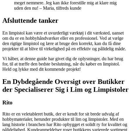
meget nemmere. Jeg kan ikke forestille mig at klare mig
uden den nu! – Maria, tilfreds kunde
Afsluttende tanker
En limpistol kan være et uvurderligt værktøj i dit værksted, uanset
om du er en hobbyhåndværker eller en professionel. Ved at vælge
den rigtige limpistol og lære at bruge den korrekt, kan du få dine
projekter til at blive til virkelighed på en effektiv og pålidelig måde.
Vi håber, at denne guide har givet dig de oplysninger, du har brug
for, til at træffe den bedste beslutning, når du køber en limpistol.
Held og lykke med dit kommende projekt!
En Dybdegående Oversigt over Butikker
der Specialiserer Sig i Lim og Limpistoler
Rito
Rito er en veletableret butik, der er kendt for sit brede udvalg af
hobbymaterialer, herunder produkter til lim og limpistoler. Med en
lang historie i branchen har Rito opbygget et solidt ry for kvalitet og
pålidelighed. Kundeanmeldelser roser butikkens varierede sortiment