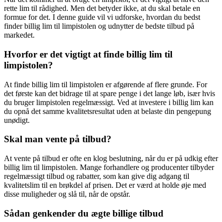
rette lim til rådighed. Men det betyder ikke, at du skal betale en
formue for det. I denne guide vil vi udforske, hvordan du bedst
finder billig lim til limpistolen og udnytter de bedste tilbud på
markedet.
Hvorfor er det vigtigt at finde billig lim til
limpistolen?
At finde billig lim til limpistolen er afgørende af flere grunde. For
det første kan det bidrage til at spare penge i det lange løb, især hvis
du bruger limpistolen regelmæssigt. Ved at investere i billig lim kan
du opnå det samme kvalitetsresultat uden at belaste din pengepung
unødigt.
Skal man vente på tilbud?
At vente på tilbud er ofte en klog beslutning, når du er på udkig efter
billig lim til limpistolen. Mange forhandlere og producenter tilbyder
regelmæssigt tilbud og rabatter, som kan give dig adgang til
kvalitetslim til en brøkdel af prisen. Det er værd at holde øje med
disse muligheder og slå til, når de opstår.
Sådan genkender du ægte billige tilbud