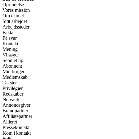
Oprindelse
Vores mission
Om teamet
Støt arbejdet
Arbejdssteder
Fakta
Få svar
Kontakt
Mening
Vi søger
Send et tip
Abonnent
Min bruger
Medlemskab
Takster
Privilegier
Redskaber
Netværk
Annoncegiver
Brandpartner
Affiliatepartner
Allieret
Pressekontakt
Kom i kontakt
Folk