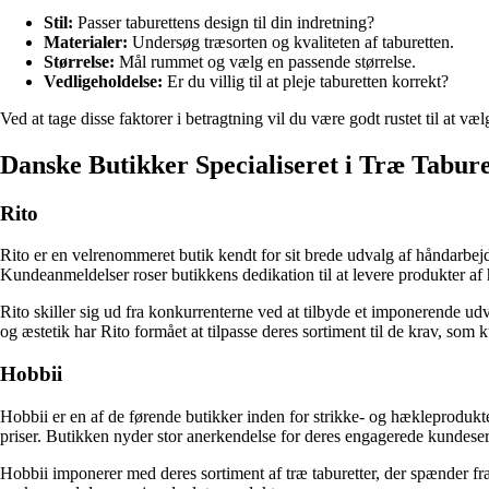
Stil:
Passer taburettens design til din indretning?
Materialer:
Undersøg træsorten og kvaliteten af taburetten.
Størrelse:
Mål rummet og vælg en passende størrelse.
Vedligeholdelse:
Er du villig til at pleje taburetten korrekt?
Ved at tage disse faktorer i betragtning vil du være godt rustet til at v
Danske Butikker Specialiseret i Træ Tabure
Rito
Rito er en velrenommeret butik kendt for sit brede udvalg af håndarbejd
Kundeanmeldelser roser butikkens dedikation til at levere produkter af
Rito skiller sig ud fra konkurrenterne ved at tilbyde et imponerende udva
og æstetik har Rito formået at tilpasse deres sortiment til de krav, som 
Hobbii
Hobbii er en af de førende butikker inden for strikke- og hækleprodukter
priser. Butikken nyder stor anerkendelse for deres engagerede kundeserv
Hobbii imponerer med deres sortiment af træ taburetter, der spænder fr