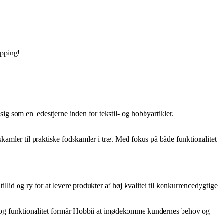
opping!
g som en ledestjerne inden for tekstil- og hobbyartikler.
æskamler til praktiske fodskamler i træ. Med fokus på både funktionalitet
llid og ry for at levere produkter af høj kvalitet til konkurrencedygtige
stil og funktionalitet formår Hobbii at imødekomme kundernes behov og