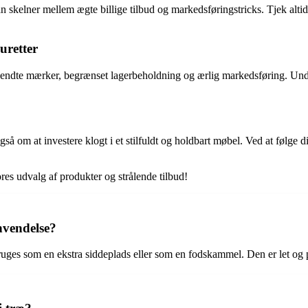
an skelner mellem ægte billige tilbud og markedsføringstricks. Tjek altid 
uretter
dte mærker, begrænset lagerbeholdning og ærlig markedsføring. Undgå at 
å om at investere klogt i et stilfuldt og holdbart møbel. Ved at følge d
ores udvalg af produkter og strålende tilbud!
nvendelse?
bruges som en ekstra siddeplads eller som en fodskammel. Den er let og p