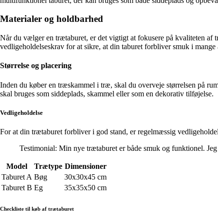
multifunktionel taburet, der kan bruges som både siddeplads og opbeva
Materialer og holdbarhed
Når du vælger en trætaburet, er det vigtigt at fokusere på kvaliteten af
vedligeholdelseskrav for at sikre, at din taburet forbliver smuk i mange 
Størrelse og placering
Inden du køber en træskammel i træ, skal du overveje størrelsen på rum
skal bruges som siddeplads, skammel eller som en dekorativ tilføjelse.
Vedligeholdelse
For at din trætaburet forbliver i god stand, er regelmæssig vedligeholdel
Testimonial: Min nye trætaburet er både smuk og funktionel. Jeg el
Model
Trætype
Dimensioner
Taburet A
Bøg
30x30x45 cm
Taburet B
Eg
35x35x50 cm
Checkliste til køb af trætaburet