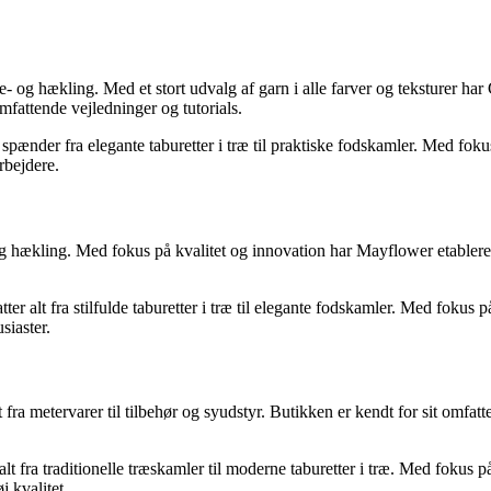
- og hækling. Med et stort udvalg af garn i alle farver og teksturer har
mfattende vejledninger og tutorials.
 spænder fra elegante taburetter i træ til praktiske fodskamler. Med fok
rbejdere.
 og hækling. Med fokus på kvalitet og innovation har Mayflower etablere
er alt fra stilfulde taburetter i træ til elegante fodskamler. Med fokus 
siaster.
alt fra metervarer til tilbehør og syudstyr. Butikken er kendt for sit omf
 alt fra traditionelle træskamler til moderne taburetter i træ. Med fok
j kvalitet.