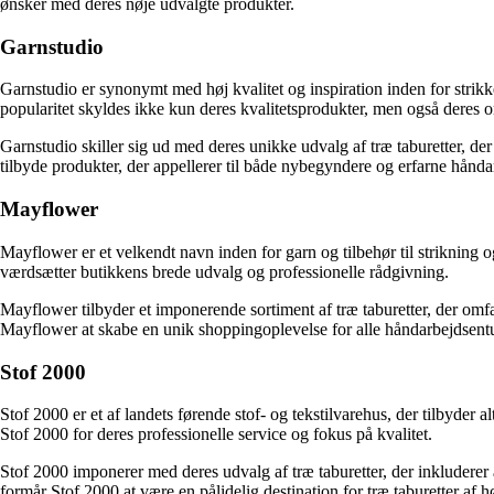
ønsker med deres nøje udvalgte produkter.
Garnstudio
Garnstudio er synonymt med høj kvalitet og inspiration inden for strikke
popularitet skyldes ikke kun deres kvalitetsprodukter, men også deres o
Garnstudio skiller sig ud med deres unikke udvalg af træ taburetter, der
tilbyde produkter, der appellerer til både nybegyndere og erfarne hånda
Mayflower
Mayflower er et velkendt navn inden for garn og tilbehør til strikning
værdsætter butikkens brede udvalg og professionelle rådgivning.
Mayflower tilbyder et imponerende sortiment af træ taburetter, der omfatt
Mayflower at skabe en unik shoppingoplevelse for alle håndarbejdsentu
Stof 2000
Stof 2000 er et af landets førende stof- og tekstilvarehus, der tilbyder 
Stof 2000 for deres professionelle service og fokus på kvalitet.
Stof 2000 imponerer med deres udvalg af træ taburetter, der inkluderer
formår Stof 2000 at være en pålidelig destination for træ taburetter af hø