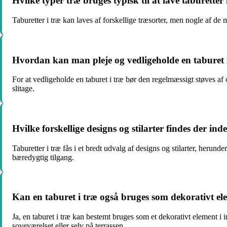
Hvilke typer træ bruges typisk til at lave taburetter 
Taburetter i træ kan laves af forskellige træsorter, men nogle af d
Hvordan kan man pleje og vedligeholde en taburet i 
For at vedligeholde en taburet i træ bør den regelmæssigt støves af
slitage.
Hvilke forskellige designs og stilarter findes der ind
Taburetter i træ fås i et bredt udvalg af designs og stilarter, herun
bæredygtig tilgang.
Kan en taburet i træ også bruges som dekorativt el
Ja, en taburet i træ kan bestemt bruges som et dekorativt element i
soveværelset eller selv på terrassen.