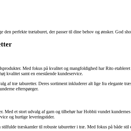
ælge den perfekte trætaburet, der passer til dine behov og ønsker. God sh
tter
sprodukter. Med fokus på kvalitet og mangfoldighed har Rito etableret si
 høj kvalitet samt en enestående kundeservice.
lg af træ taburetter. Deres sortiment inkluderer alt lige fra elegante tr
kunderne efterspørger.
. Med et stort udvalg af garn og tilbehør har Hobbii vundet kundernes ti
ice og hurtige leveringstider.
a stilfulde træskamler til robuste taburetter i træ. Med fokus på både 