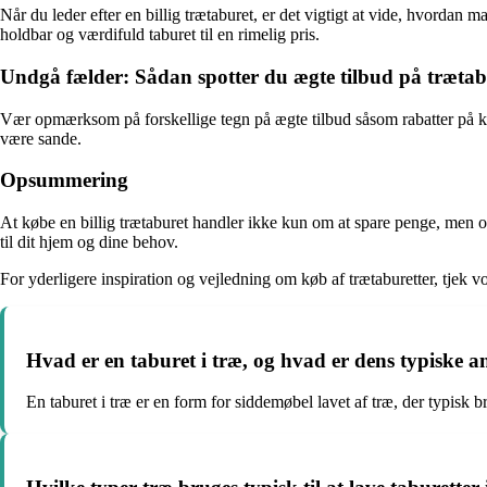
Når du leder efter en billig trætaburet, er det vigtigt at vide, hvordan m
holdbar og værdifuld taburet til en rimelig pris.
Undgå fælder: Sådan spotter du ægte tilbud på trætab
Vær opmærksom på forskellige tegn på ægte tilbud såsom rabatter på ken
være sande.
Opsummering
At købe en billig trætaburet handler ikke kun om at spare penge, men ogs
til dit hjem og dine behov.
For yderligere inspiration og vejledning om køb af trætaburetter, tjek v
Hvad er en taburet i træ, og hvad er dens typiske a
En taburet i træ er en form for siddemøbel lavet af træ, der typisk 