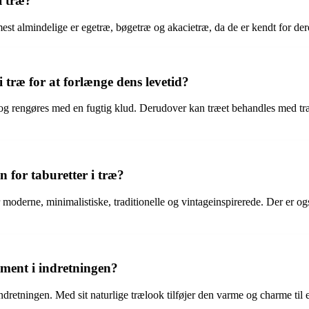
i træ?
e mest almindelige er egetræ, bøgetræ og akacietræ, da de er kendt for 
træ for at forlænge dens levetid?
 og rengøres med en fugtig klud. Derudover kan træet behandles med træo
en for taburetter i træ?
der moderne, minimalistiske, traditionelle og vintageinspirerede. Der er o
ement i indretningen?
 indretningen. Med sit naturlige trælook tilføjer den varme og charme ti