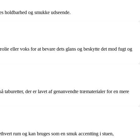
deres holdbarhed og smukke udseende.
lie eller voks for at bevare dets glans og beskytte det mod fugt og
gså taburetter, der er lavet af genanvendte træmaterialer for en mere
l ethvert rum og kan bruges som en smuk accentting i stuen,