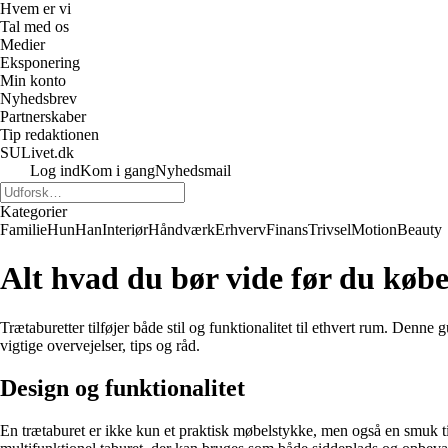
Hvem er vi
Tal med os
Medier
Eksponering
Min konto
Nyhedsbrev
Partnerskaber
Tip redaktionen
SULivet.dk
Log ind
Kom i gang
Nyhedsmail
Kategorier
Familie
Hun
Han
Interiør
Håndværk
Erhverv
Finans
Trivsel
Motion
Beauty
Alt hvad du bør vide før du køb
Trætaburetter tilføjer både stil og funktionalitet til ethvert rum. Denne
vigtige overvejelser, tips og råd.
Design og funktionalitet
En trætaburet er ikke kun et praktisk møbelstykke, men også en smuk tilf