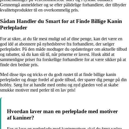
Gennemgå anmeldelser og se efter pålidelige forhandlere, der tilbyder
kvalitetsprodukter til en overkommelig pris.
Sådan Handler du Smart for at Finde Billige Kanin
Perleplader
For at sikre, at du får mest muligt ud af dine penge, kan det være en
god idé at abonnere på nyhedsbreve fra forhandlere, der sælger
perleplader. På den måde modtager du opdateringer om aktuelle tilbud
og rabatter, så du kan slå til, når priserne er lavest. Husk altid at
sammenligne priser fra forskellige forhandlere for at være sikker på at
finde den bedste pris.
Med disse tips og tricks er du godt rustet til at finde billige kanin
perleplader og drage fordel af gode tilbud, der sparer dig penge på din
hobby. Sørg for at handle med omhu og nyd glæden ved at skabe
smukke motiver med perler til en lav pris!
Hvordan laver man en perleplade med motiver
af kaniner?
For at lave en perleplade med kaninmotiver, skal du først vælge