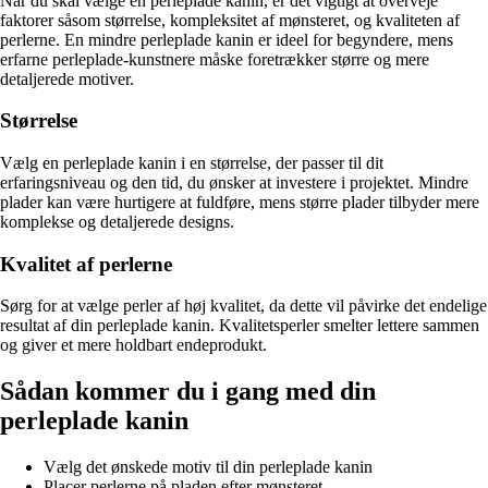
Når du skal vælge en perleplade kanin, er det vigtigt at overveje
faktorer såsom størrelse, kompleksitet af mønsteret, og kvaliteten af
perlerne. En mindre perleplade kanin er ideel for begyndere, mens
erfarne perleplade-kunstnere måske foretrækker større og mere
detaljerede motiver.
Størrelse
Vælg en perleplade kanin i en størrelse, der passer til dit
erfaringsniveau og den tid, du ønsker at investere i projektet. Mindre
plader kan være hurtigere at fuldføre, mens større plader tilbyder mere
komplekse og detaljerede designs.
Kvalitet af perlerne
Sørg for at vælge perler af høj kvalitet, da dette vil påvirke det endelige
resultat af din perleplade kanin. Kvalitetsperler smelter lettere sammen
og giver et mere holdbart endeprodukt.
Sådan kommer du i gang med din
perleplade kanin
Vælg det ønskede motiv til din perleplade kanin
Placer perlerne på pladen efter mønsteret