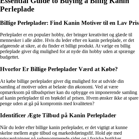
Essential Guide to Buying a Billig Kanin
Perleplade
Billige Perleplader: Find Kanin Motiver til en Lav Pris
Perleplader er en populær hobby, der bringer kreativitet og glæde til
mennesker i alle aldre. Hvis du leder efter en kanin perleplade, er det
afgørende at sikre, at du finder et billigt produkt. At vælge en billig
perleplade giver dig mulighed for at nyde din hobby uden at sprænge
budgettet.
Hvorfor Er Billige Perleplader Værd at Købe?
At købe billige perleplader giver dig mulighed for at udvide din
samling af motiver uden at belaste din økonomi. Ved at være
opmærksom på tilbudspriser kan du opbygge en imponerende samling
af kanin perleplader til en brøkdel af prisen. Hvem ønsker ikke at spare
penge uden at gå på kompromis med kvaliteten?
Identificer Ægte Tilbud på Kanin Perleplader
Når du leder efter billige kanin perleplader, er det vigtigt at kunne
skelne mellem ægte tilbud og markedsføringsfif. Hold øje med
prissænkninger på velrenommerede sider og i fysiske butikker.