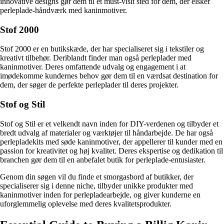
innovative designs gør dem til et must-visit sted for dem, der elsker
perleplade-håndværk med kaninmotiver.
Stof 2000
Stof 2000 er en butikskæde, der har specialiseret sig i tekstiler og
kreativt tilbehør. Deriblandt finder man også perleplader med
kaninmotiver. Deres omfattende udvalg og engagement i at
imødekomme kundernes behov gør dem til en værdsat destination for
dem, der søger de perfekte perleplader til deres projekter.
Stof og Stil
Stof og Stil er et velkendt navn inden for DIY-verdenen og tilbyder et
bredt udvalg af materialer og værktøjer til håndarbejde. De har også
perlepladekits med søde kaninmotiver, der appellerer til kunder med en
passion for kreativitet og høj kvalitet. Deres ekspertise og dedikation til
branchen gør dem til en anbefalet butik for perleplade-entusiaster.
Genom din søgen vil du finde et smorgasbord af butikker, der
specialiserer sig i denne niche, tilbyder unikke produkter med
kaninmotiver inden for perlepladearbejde, og giver kunderne en
uforglemmelig oplevelse med deres kvalitetsprodukter.