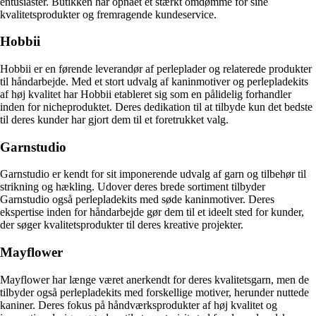
entusiaster. Butikken har opnået et stærkt omdømme for sine
kvalitetsprodukter og fremragende kundeservice.
Hobbii
Hobbii er en førende leverandør af perleplader og relaterede produkter
til håndarbejde. Med et stort udvalg af kaninmotiver og perlepladekits
af høj kvalitet har Hobbii etableret sig som en pålidelig forhandler
inden for nicheproduktet. Deres dedikation til at tilbyde kun det bedste
til deres kunder har gjort dem til et foretrukket valg.
Garnstudio
Garnstudio er kendt for sit imponerende udvalg af garn og tilbehør til
strikning og hækling. Udover deres brede sortiment tilbyder
Garnstudio også perlepladekits med søde kaninmotiver. Deres
ekspertise inden for håndarbejde gør dem til et ideelt sted for kunder,
der søger kvalitetsprodukter til deres kreative projekter.
Mayflower
Mayflower har længe været anerkendt for deres kvalitetsgarn, men de
tilbyder også perlepladekits med forskellige motiver, herunder nuttede
kaniner. Deres fokus på håndværksprodukter af høj kvalitet og